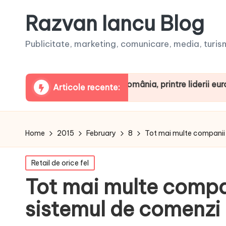
Razvan Iancu Blog
Publicitate, marketing, comunicare, media, turism,
ua ARBOpodcast. România, printre liderii europeni la co
Articole recente:
Home
2015
February
8
Tot mai multe companii 
Posted
Retail de orice fel
in
Tot mai multe compan
sistemul de comenzi 