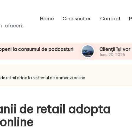
Home
Cine sunt eu
Contact
P
 afaceri...
nsumul de podcasturi
Clienţii își vor putea co
June 20, 2026
de retail adopta sistemul de comenzi online
ii de retail adopta
online