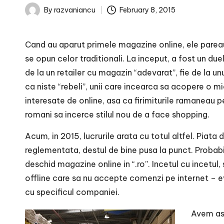
February 8, 2015
By
razvaniancu
Posted
by
Cand au aparut primele magazine online, ele pareau 
se opun celor traditionali. La inceput, a fost un duel 
de la un retailer cu magazin “adevarat”, fie de la 
ca niste “rebeli”, unii care incearca sa acopere o m
interesate de online, asa ca firimiturile ramaneau p
romani sa incerce stilul nou de a face shopping.
Acum, in 2015, lucrurile arata cu totul altfel. Pi
reglementata, destul de bine pusa la punct. Probabil i
deschid magazine online in “.ro”. Incetul cu incetul,
offline care sa nu accepte comenzi pe internet – ev
cu specificul companiei.
Avem ast