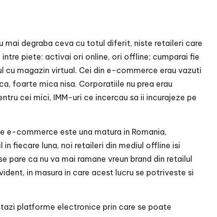
mai degraba ceva cu totul diferit, niste retaileri care
intre piete: activai ori online, ori offline; cumparai fie
unul cu magazin virtual. Cei din e-commerce erau vazuti
ica, foarte mica nisa. Corporatiile nu prea erau
entru cei mici, IMM-uri ce incercau sa ii incurajeze pe
ata de e-commerce este una matura in Romania,
n fiecare luna, noi retaileri din mediul offline isi
 se pare ca nu va mai ramane vreun brand din retailul
ident, in masura in care acest lucru se potriveste si
azi platforme electronice prin care se poate