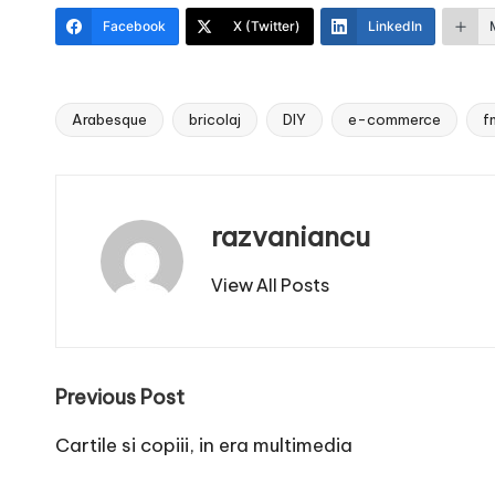
Facebook
X (Twitter)
LinkedIn
Arabesque
bricolaj
DIY
e-commerce
f
Tags:
razvaniancu
View All Posts
Post
Previous Post
navigation
Cartile si copiii, in era multimedia