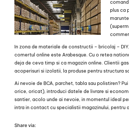
comanda
plus ca 
marunte 
(superma
commerce
In zona de materiale de constructii – bricolaj – DIY,
comertul online este Arabesque. Cu o retea nation
deja de ceva timp si ca magazin online. Clientii ga
acoperisuri si izolatii, la produse pentru structura sa
Ai nevoie de BCA, parchet, tabla sau polistiren? Pu
orice, oricat), introduci datele de livrare si econom
santier, acolo unde ai nevoie, in momentul ideal pe
intra in contact cu specialistii magazinului, pentru a
Share via: