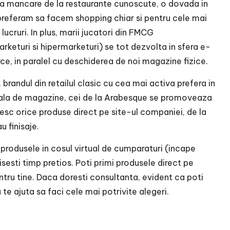
 mancare de la restaurante cunoscute, o dovada in
preferam sa facem shopping chiar si pentru cele mai
lucruri. In plus, marii jucatori din FMCG
rketuri si hipermarketuri) se tot dezvolta in sfera e-
, in paralel cu deschiderea de noi magazine fizice.
 brandul din retailul clasic cu cea mai activa prefera in
ala de magazine, cei de la
Arabesque
se promoveaza
sesc orice produse direct pe site-ul companiei, de la
u finisaje.
i
produsele
in cosul virtual de cumparaturi (incape
isesti timp pretios. Poti primi produsele direct pe
ntru tine. Daca doresti consultanta, evident ca poti
 te ajuta sa faci cele mai potrivite alegeri.