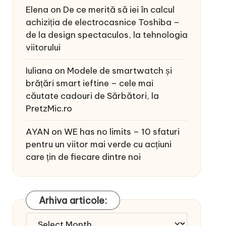
Elena
on
De ce merită să iei în calcul
achiziția de electrocasnice Toshiba –
de la design spectaculos, la tehnologia
viitorului
Iuliana
on
Modele de smartwatch și
brățări smart ieftine – cele mai
căutate cadouri de Sărbători, la
PretzMic.ro
AYAN
on
WE has no limits – 10 sfaturi
pentru un viitor mai verde cu acțiuni
care țin de fiecare dintre noi
Arhiva articole:
Arhiva