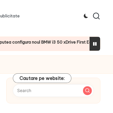
ublicitate
nfigura noul BMW i3 50 xDrive First Edition cu numeroase d
Cautare pe website: