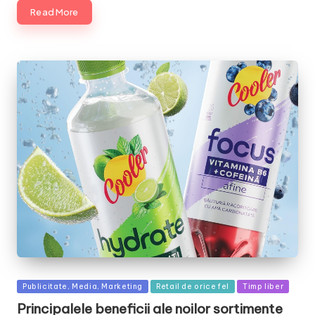
Read More
Posted
Publicitate, Media, Marketing
Retail de orice fel
Timp liber
in
Principalele beneficii ale noilor sortimente