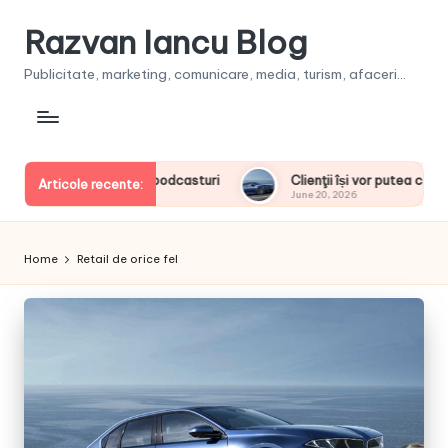
Razvan Iancu Blog
Publicitate, marketing, comunicare, media, turism, afaceri...
Clienţii își vor putea configura noul BMW i3 50 xDrive First Editi
Articole recente:
June 20, 2026
Home
Retail de orice fel