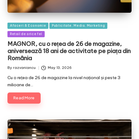
Posted
Afaceri & Economie
Publicitate, Media, Marketing
in
Retail de orice fel
MAGNOR, cu o rețea de 26 de magazine,
aniversează 18 ani de activitate pe piața din
România
By
razvaniancu
May 13, 2026
Posted
by
Cu o rețea de 26 de magazine la nivel național și peste 3
milioane de…
Read More