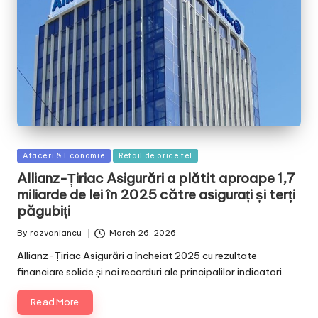
Posted
Afaceri & Economie
Retail de orice fel
in
Allianz-Țiriac Asigurări a plătit aproape 1,7
miliarde de lei în 2025 către asigurați și terți
păgubiți
By
razvaniancu
March 26, 2026
Posted
by
Allianz-Țiriac Asigurări a încheiat 2025 cu rezultate
financiare solide și noi recorduri ale principalilor indicatori…
Read More