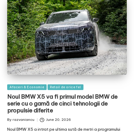
Posted
Afaceri & Economie
Retail de orice fel
in
Noul BMW X5 va fi primul model BMW de
serie cu o gamă de cinci tehnologii de
propulsie diferite
By
razvaniancu
June 20, 2026
Posted
by
Noul BMW X5 a intrat pe ultima sută de metri a programului