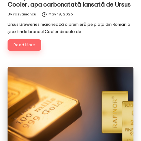
Cooler, apa carbonatată lansată de Ursus
By
razvaniancu
May 19, 2026
Posted
by
Ursus Breweries marchează o premieră pe piața din România
și extinde brandul Cooler dincolo de…
Read More