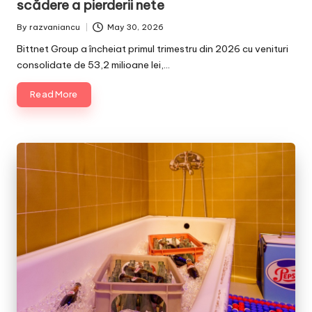
scădere a pierderii nete
By
razvaniancu
May 30, 2026
Posted
by
Bittnet Group a încheiat primul trimestru din 2026 cu venituri
consolidate de 53,2 milioane lei,…
Read More