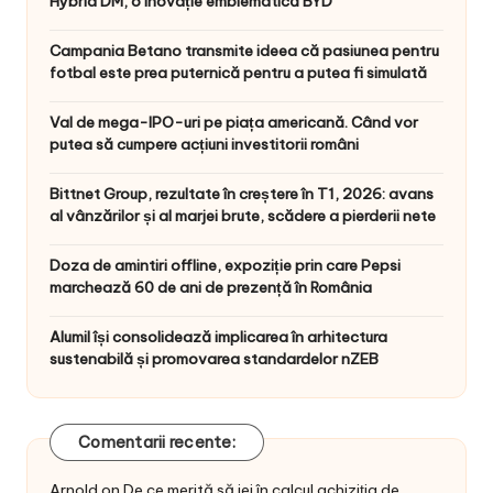
Hybrid DM, o inovație emblematică BYD
Campania Betano transmite ideea că pasiunea pentru
fotbal este prea puternică pentru a putea fi simulată
Val de mega-IPO-uri pe piața americană. Când vor
putea să cumpere acțiuni investitorii români
Bittnet Group, rezultate în creștere în T1, 2026: avans
al vânzărilor și al marjei brute, scădere a pierderii nete
Doza de amintiri offline, expoziție prin care Pepsi
marchează 60 de ani de prezență în România
Alumil își consolidează implicarea în arhitectura
sustenabilă și promovarea standardelor nZEB
Comentarii recente:
Arnold
on
De ce merită să iei în calcul achiziția de