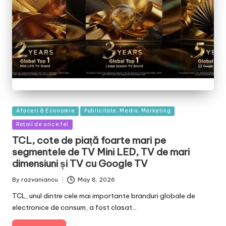
Posted
Afaceri & Economie
Publicitate, Media, Marketing
in
Retail de orice fel
TCL, cote de piață foarte mari pe
segmentele de TV Mini LED, TV de mari
dimensiuni și TV cu Google TV
By
razvaniancu
May 8, 2026
Posted
by
TCL, unul dintre cele mai importante branduri globale de
electronice de consum, a fost clasat…