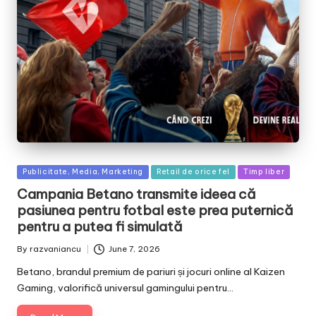
Posted
Publicitate, Media, Marketing
Retail de orice fel
Timp liber
in
Campania Betano transmite ideea că
pasiunea pentru fotbal este prea puternică
pentru a putea fi simulată
By
razvaniancu
June 7, 2026
Posted
by
Betano, brandul premium de pariuri și jocuri online al Kaizen
Gaming, valorifică universul gamingului pentru…