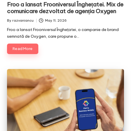
in
Froo a lansat Frooniversul Înghețatei. Mix de
comunicare dezvoltat de agenția Oxygen
By
razvaniancu
May 11, 2026
Posted
by
Froo a lansat Frooniversul Înghețatei, o campanie de brand
semnată de Oxygen, care propune o…
Read More