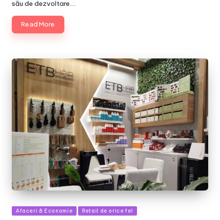
său de dezvoltare.…
Read More
Posted
Afaceri & Economie
Retail de orice fel