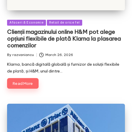
Posted
Afaceri & Economie
Retail de orice fel
in
Clienții magazinului online H&M pot alege
opțiuni flexibile de plată Klarna la plasarea
comenzilor
By
razvaniancu
March 26, 2026
Posted
by
Klarna, bancă digitală globală și furnizor de soluții flexibile
de plată, și H&M, unul dintre…
Read More