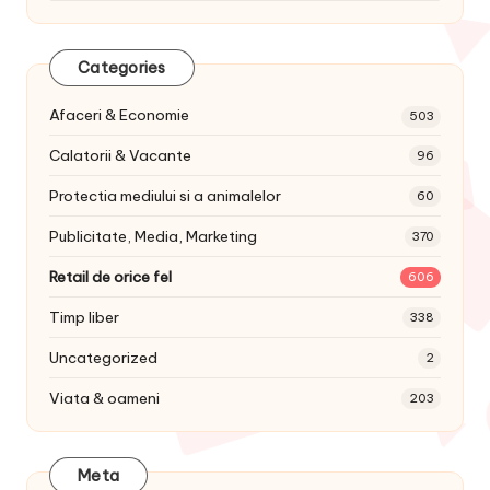
Categories
Afaceri & Economie
503
Calatorii & Vacante
96
Protectia mediului si a animalelor
60
Publicitate, Media, Marketing
370
Retail de orice fel
606
Timp liber
338
Uncategorized
2
Viata & oameni
203
Meta