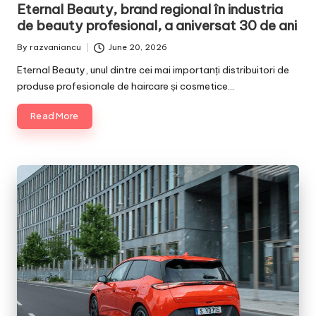
in
Eternal Beauty, brand regional în industria
de beauty profesional, a aniversat 30 de ani
By
razvaniancu
June 20, 2026
Posted
by
Eternal Beauty, unul dintre cei mai importanți distribuitori de
produse profesionale de haircare și cosmetice…
Read More