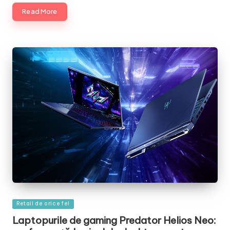
Read More
Posted
Retail de orice fel
in
Laptopurile de gaming Predator Helios Neo: