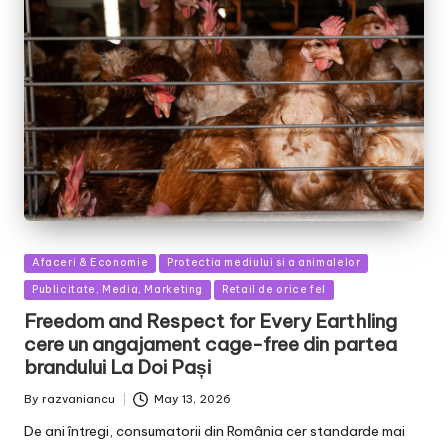
Posted
Afaceri & Economie
Protectia mediului si a animalelor
in
Publicitate, Media, Marketing
Retail de orice fel
Freedom and Respect for Every Earthling
cere un angajament cage-free din partea
brandului La Doi Pași
By
razvaniancu
May 13, 2026
Posted
by
De ani întregi, consumatorii din România cer standarde mai