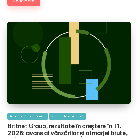
Read More
Posted
Afaceri & Economie
Retail de orice fel
in
Bittnet Group, rezultate în creștere în T1,
2026: avans al vânzărilor și al marjei brute,