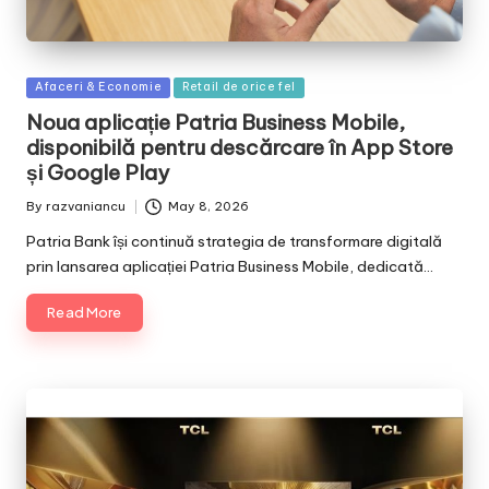
Posted
Afaceri & Economie
Retail de orice fel
in
Noua aplicație Patria Business Mobile,
disponibilă pentru descărcare în App Store
și Google Play
By
razvaniancu
May 8, 2026
Posted
by
Patria Bank își continuă strategia de transformare digitală
prin lansarea aplicației Patria Business Mobile, dedicată…
Read More