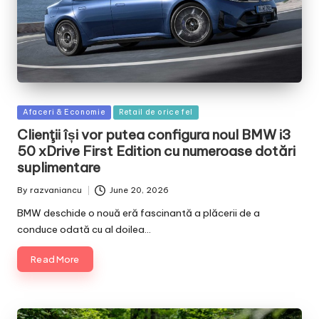
Posted
Afaceri & Economie
Retail de orice fel
in
Clienţii își vor putea configura noul BMW i3
50 xDrive First Edition cu numeroase dotări
suplimentare
By
razvaniancu
June 20, 2026
Posted
by
BMW deschide o nouă eră fascinantă a plăcerii de a
conduce odată cu al doilea…
Read More