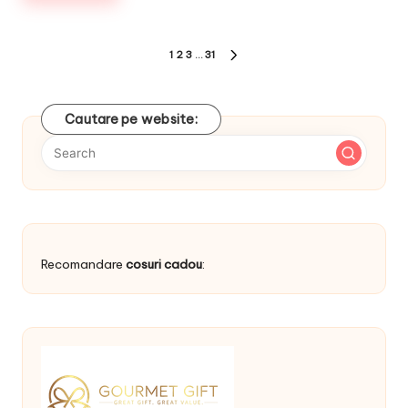
Posts
1
2
3
…
31
NEXT
navigation
PAGE
Cautare pe website:
Recomandare
cosuri cadou
: