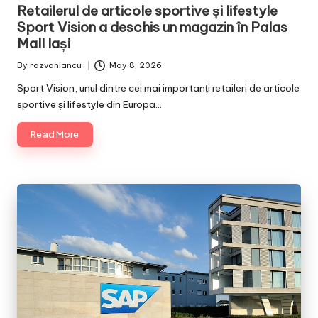
Retailerul de articole sportive și lifestyle
Sport Vision a deschis un magazin în Palas
Mall Iași
By
razvaniancu
May 8, 2026
Posted
by
Sport Vision, unul dintre cei mai importanți retaileri de articole
sportive și lifestyle din Europa…
Read More