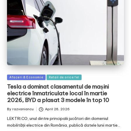
Posted
Afaceri & Economie
Retail de orice fel
in
Tesla a dominat clasamentul de mașini
electrice înmatriculate local în martie
2026, BYD a plasat 3 modele în top 10
By
razvaniancu
April 28, 2026
Posted
by
LEKTRI.CO, unul dintre principalii jucători din domeniul
mobilității electrice din România, publică datele lunii martie…