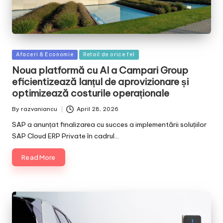
Posted
Afaceri & Economie
Retail de orice fel
in
Noua platformă cu AI a Campari Group
eficientizează lanțul de aprovizionare și
optimizează costurile operaționale
By
razvaniancu
April 28, 2026
Posted
by
SAP a anunțat finalizarea cu succes a implementării soluțiilor
SAP Cloud ERP Private în cadrul…
Read More