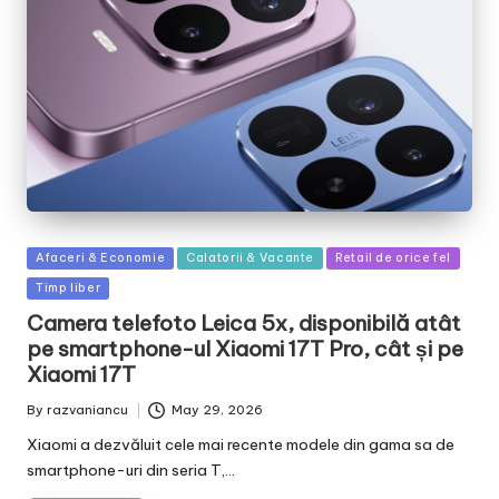
Posted
Afaceri & Economie
Calatorii & Vacante
Retail de orice fel
in
Timp liber
Camera telefoto Leica 5x, disponibilă atât
pe smartphone-ul Xiaomi 17T Pro, cât și pe
Xiaomi 17T
By
razvaniancu
May 29, 2026
Posted
by
Xiaomi a dezvăluit cele mai recente modele din gama sa de
smartphone-uri din seria T,…