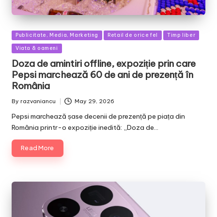
Posted
Publicitate, Media, Marketing
Retail de orice fel
Timp liber
in
Viata & oameni
Doza de amintiri offline, expoziție prin care
Pepsi marchează 60 de ani de prezență în
România
By
razvaniancu
May 29, 2026
Posted
by
Pepsi marchează șase decenii de prezență pe piața din
România printr-o expoziție inedită: „Doza de…
Read More