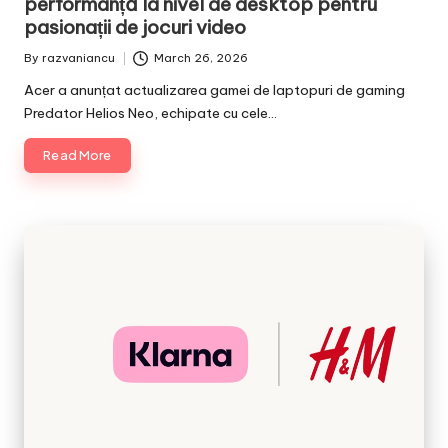
performanță la nivel de desktop pentru
pasionații de jocuri video
By
razvaniancu
March 26, 2026
Posted
by
Acer a anunțat actualizarea gamei de laptopuri de gaming
Predator Helios Neo, echipate cu cele…
Read More