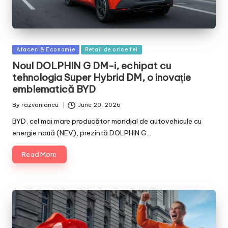
Posted
Afaceri & Economie
Retail de orice fel
in
Noul DOLPHIN G DM-i, echipat cu
tehnologia Super Hybrid DM, o inovație
emblematică BYD
By
razvaniancu
June 20, 2026
Posted
by
BYD, cel mai mare producător mondial de autovehicule cu
energie nouă (NEV), prezintă DOLPHIN G…
Read More