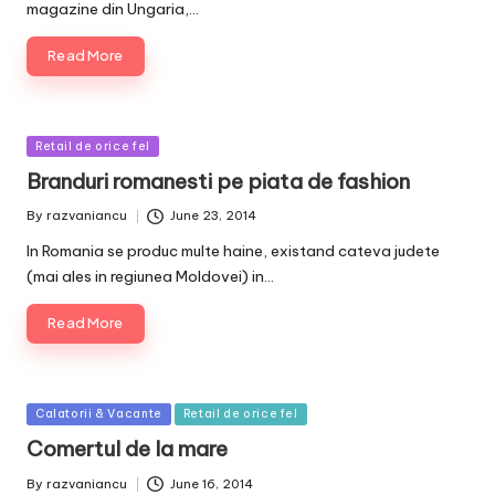
magazine din Ungaria,…
Read More
Posted
Retail de orice fel
in
Branduri romanesti pe piata de fashion
By
razvaniancu
June 23, 2014
Posted
by
In Romania se produc multe haine, existand cateva judete
(mai ales in regiunea Moldovei) in…
Read More
Posted
Calatorii & Vacante
Retail de orice fel
in
Comertul de la mare
By
razvaniancu
June 16, 2014
Posted