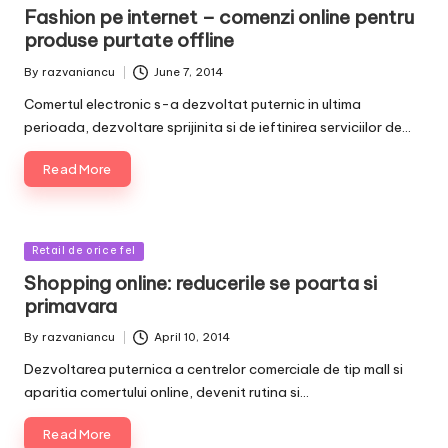
in
Fashion pe internet – comenzi online pentru
produse purtate offline
By
razvaniancu
June 7, 2014
Posted
by
Comertul electronic s-a dezvoltat puternic in ultima
perioada, dezvoltare sprijinita si de ieftinirea serviciilor de…
Read More
Posted
Retail de orice fel
in
Shopping online: reducerile se poarta si
primavara
By
razvaniancu
April 10, 2014
Posted
by
Dezvoltarea puternica a centrelor comerciale de tip mall si
aparitia comertului online, devenit rutina si…
Read More