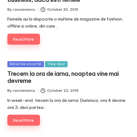
By
razvaniancu
October 30, 2015
Posted
by
Femeile au la dispozitie o multime de magazine de fashion,
offline si online, din care…
Read More
Posted
Retail de orice fel
Timp liber
in
Trecem la ora de iarna, noaptea vine mai
devreme
By
razvaniancu
October 22, 2015
Posted
by
In week-end, trecem la ora de iarna. Duminica, ora 4 devine
ora 3, deci partea…
Read More