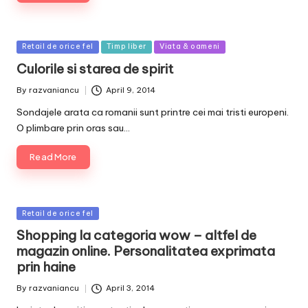
Posted
Retail de orice fel
Timp liber
Viata & oameni
in
Culorile si starea de spirit
By
razvaniancu
April 9, 2014
Posted
by
Sondajele arata ca romanii sunt printre cei mai tristi europeni.
O plimbare prin oras sau…
Read More
Posted
Retail de orice fel
in
Shopping la categoria wow – altfel de
magazin online. Personalitatea exprimata
prin haine
By
razvaniancu
April 3, 2014
Posted
by