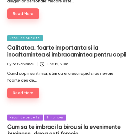
alegerilor personale: fiecare este…
Read More
Posted
Retail de orice fel
in
Calitatea, foarte importanta si la
incaltamintea si imbracamintea pentru copii
By
razvaniancu
June 12, 2016
Posted
by
Cand copiii sunt mici, stim ca ei cresc rapid si au nevoie
foarte des de…
Read More
Posted
Retail de orice fel
Timp liber
in
Cum sa te imbraci la birou si la evenimente
business, daca esti femeie