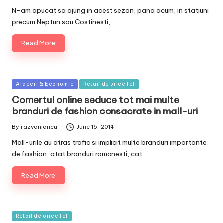
by
N-am apucat sa ajung in acest sezon, pana acum, in statiuni
precum Neptun sau Costinesti,…
Read More
Posted
Afaceri & Economie
Retail de orice fel
in
Comertul online seduce tot mai multe
branduri de fashion consacrate in mall-uri
By
razvaniancu
June 15, 2014
Posted
by
Mall-urile au atras trafic si implicit multe branduri importante
de fashion, atat branduri romanesti, cat…
Read More
Posted
Retail de orice fel