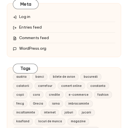
Meta
Log in
Entries feed
Comments feed
WordPress.org
Tags
austria
banci
bilete de avion
bucuresti
calatorii
carrefour
comert online
constanta
copii
cora
credite
e-commerce
fashion
fmcg
Grecia
iarna
imbracaminte
incaltaminte
internet
joburi
jucarii
kaufland
locuri de munca
magazine