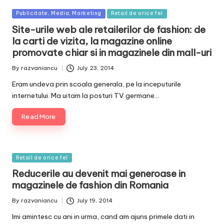
Posted
Publicitate, Media, Marketing
Retail de orice fel
in
Site-urile web ale retailerilor de fashion: de
la carti de vizita, la magazine online
promovate chiar si in magazinele din mall-uri
By
razvaniancu
July 23, 2014
Posted
by
Eram undeva prin scoala generala, pe la inceputurile
internetului. Ma uitam la posturi TV germane…
Read More
Posted
Retail de orice fel
in
Reducerile au devenit mai generoase in
magazinele de fashion din Romania
By
razvaniancu
July 19, 2014
Posted
by
Imi amintesc cu ani in urma, cand am ajuns primele dati in