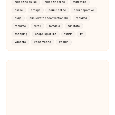
magazine online
magazin online
marketing
online
orange
pariuri online
pariuri sportive
plaja
publicitate neconventionala
reclama
reclame
retail
romania
sanatate
shopping
shopping online
turism
tv
vacante
Vama Veche
zboruri