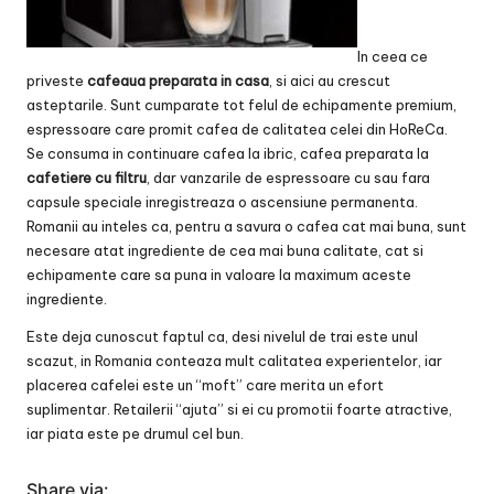
In ceea ce
priveste
cafeaua preparata in casa
, si aici au crescut
asteptarile. Sunt cumparate tot felul de echipamente premium,
espressoare care promit cafea de calitatea celei din HoReCa.
Se consuma in continuare cafea la ibric, cafea preparata la
cafetiere cu filtru
, dar vanzarile de espressoare cu sau fara
capsule speciale inregistreaza o ascensiune permanenta.
Romanii au inteles ca, pentru a savura o cafea cat mai buna, sunt
necesare atat ingrediente de cea mai buna calitate, cat si
echipamente care sa puna in valoare la maximum aceste
ingrediente.
Este deja cunoscut faptul ca, desi nivelul de trai este unul
scazut, in Romania conteaza mult calitatea experientelor, iar
placerea cafelei este un “moft” care merita un efort
suplimentar. Retailerii “ajuta” si ei cu promotii foarte atractive,
iar piata este pe drumul cel bun.
Share via: