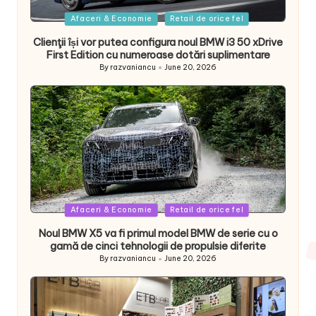
Posted
Afaceri & Economie
Retail de orice fel
in
Clienţii își vor putea configura noul BMW i3 50 xDrive
First Edition cu numeroase dotări suplimentare
By
razvaniancu
June 20, 2026
Posted
by
Posted
Afaceri & Economie
Retail de orice fel
in
Noul BMW X5 va fi primul model BMW de serie cu o
gamă de cinci tehnologii de propulsie diferite
By
razvaniancu
June 20, 2026
Posted
by