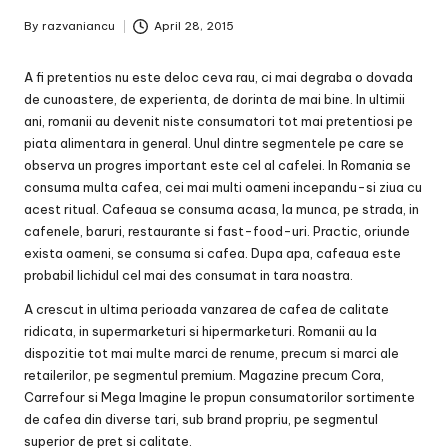
By
razvaniancu
April 28, 2015
Posted
by
A fi pretentios nu este deloc ceva rau, ci mai degraba o dovada
de cunoastere, de experienta, de dorinta de mai bine. In ultimii
ani, romanii au devenit niste consumatori tot mai pretentiosi pe
piata alimentara in general. Unul dintre segmentele pe care se
observa un progres important este cel al cafelei. In Romania se
consuma multa cafea, cei mai multi oameni incepandu-si ziua cu
acest ritual. Cafeaua se consuma acasa, la munca, pe strada, in
cafenele, baruri, restaurante si fast-food-uri. Practic, oriunde
exista oameni, se consuma si cafea. Dupa apa, cafeaua este
probabil lichidul cel mai des consumat in tara noastra.
A crescut in ultima perioada vanzarea de cafea de calitate
ridicata, in supermarketuri si hipermarketuri. Romanii au la
dispozitie tot mai multe marci de renume, precum si marci ale
retailerilor, pe segmentul premium. Magazine precum Cora,
Carrefour si Mega Imagine le propun consumatorilor sortimente
de cafea din diverse tari, sub brand propriu, pe segmentul
superior de pret si calitate.