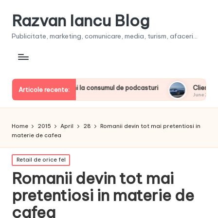
Razvan Iancu Blog
Publicitate, marketing, comunicare, media, turism, afaceri...
iderii europeni la consumul de podcasturi
Clienţii își vor pu
Articole recente:
June 20, 2026
Home
2015
April
28
Romanii devin tot mai pretentiosi in
materie de cafea
Posted
Retail de orice fel
in
Romanii devin tot mai
pretentiosi in materie de
cafea