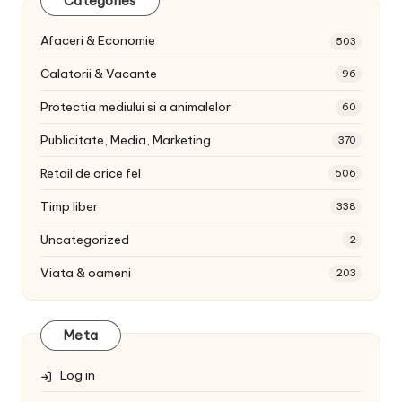
Categories
Afaceri & Economie
503
Calatorii & Vacante
96
Protectia mediului si a animalelor
60
Publicitate, Media, Marketing
370
Retail de orice fel
606
Timp liber
338
Uncategorized
2
Viata & oameni
203
Meta
Log in