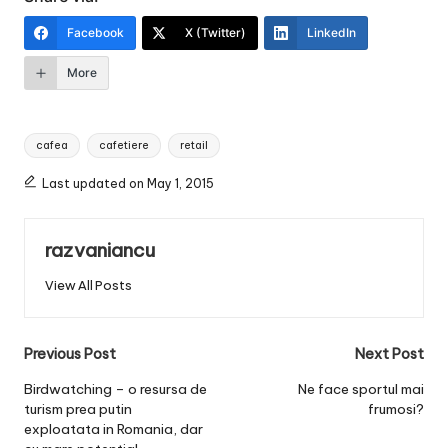
Facebook
X (Twitter)
LinkedIn
More
Tags:
cafea
cafetiere
retail
Last updated on May 1, 2015
razvaniancu
View All Posts
Post
Previous Post
Next Post
navigation
Birdwatching – o resursa de
Ne face sportul mai
turism prea putin
frumosi?
exploatata in Romania, dar