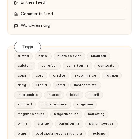
Entries feed
Comments feed
WordPress.org
Tags
austria
banci
bilete de avion
bucuresti
calatorii
carrefour
comert online
constanta
copii
cora
credite
e-commerce
fashion
fmcg
Grecia
iarna
imbracaminte
incaltaminte
internet
joburi
jucarii
kaufland
locuri de munca
magazine
magazine online
magazin online
marketing
online
orange
pariuri online
pariuri sportive
plaja
publicitate neconventionala
reclama