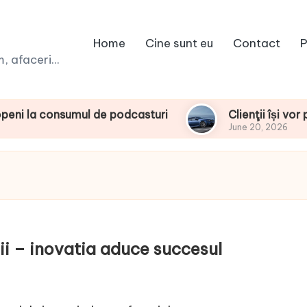
Home
Cine sunt eu
Contact
P
 afaceri...
nsumul de podcasturi
Clienţii își vor putea co
June 20, 2026
ii – inovatia aduce succesul