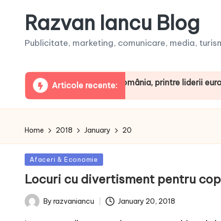
Razvan Iancu Blog
Publicitate, marketing, comunicare, media, turism,
ua ARBOpodcast. România, printre liderii europeni la co
Articole recente:
Home
2018
January
20
Posted
Afaceri & Economie
in
Locuri cu divertisment pentru cop
January 20, 2018
By
razvaniancu
Posted
by