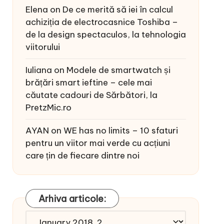
Elena
on
De ce merită să iei în calcul
achiziția de electrocasnice Toshiba –
de la design spectaculos, la tehnologia
viitorului
Iuliana
on
Modele de smartwatch și
brățări smart ieftine – cele mai
căutate cadouri de Sărbători, la
PretzMic.ro
AYAN
on
WE has no limits – 10 sfaturi
pentru un viitor mai verde cu acțiuni
care țin de fiecare dintre noi
Arhiva articole:
Arhiva