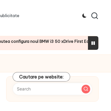
ublicitate
nfigura noul BMW i3 50 xDrive First Edition cu numeroase d
Cautare pe website: