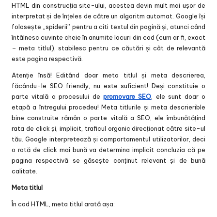
HTML din construcția site-ului, acestea devin mult mai ușor de
interpretat și de înțeles de către un algoritm automat. Google își
folosește „spiderii” pentru a citi textul din pagină și, atunci când
întâlnesc cuvinte cheie în anumite locuri din cod (cum ar fi, exact
– meta titlul), stabilesc pentru ce căutări și cât de relevantă
este pagina respectivă.
Atenție însă! Editând doar meta titlul și meta descrierea,
făcându-le SEO friendly, nu este suficient! Deși constituie o
parte vitală a procesului de
promovare SEO
, ele sunt doar o
etapă a întregului procedeu! Meta titlurile și meta descrierible
bine construite rămân o parte vitală a SEO, ele îmbunătățind
rata de click și, implicit, traficul organic direcționat către site-ul
tău. Google interpretează și comportamentul utilizatorilor, deci
o rată de click mai bună va determina implicit concluzia că pe
pagina respectivă se găsește conținut relevant și de bună
calitate.
Meta titlul
În cod HTML, meta titlul arată așa: