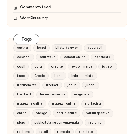
Comments feed
WordPress.org
Tags
austria
banci
bilete de avion
bucuresti
calatorii
carrefour
comert online
constanta
copii
cora
credite
e-commerce
fashion
fmcg
Grecia
iarna
imbracaminte
incaltaminte
internet
joburi
jucarii
kaufland
locuri de munca
magazine
magazine online
magazin online
marketing
online
orange
pariuri online
pariuri sportive
plaja
publicitate neconventionala
reclama
reclame
retail
romania
sanatate