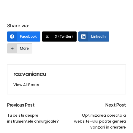
Share via:
Facebook
X (Twitter)
LinkedIn
More
razvaniancu
View All Posts
Post
Previous Post
Next Post
navigation
Tu ce stii despre
Optimizarea corecta a
instrumentele chirurgicale?
website-ului poate genera
vanzari in crestere