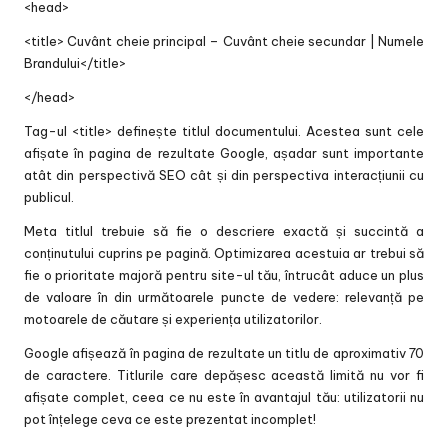
<head>
<title> Cuvânt cheie principal – Cuvânt cheie secundar | Numele
Brandului</title>
</head>
Tag-ul <title> definește titlul documentului. Acestea sunt cele
afișate în pagina de rezultate Google, așadar sunt importante
atât din perspectivă SEO cât și din perspectiva interacțiunii cu
publicul.
Meta titlul trebuie să fie o descriere exactă și succintă a
conținutului cuprins pe pagină. Optimizarea acestuia ar trebui să
fie o prioritate majoră pentru site-ul tău, întrucât aduce un plus
de valoare în din următoarele puncte de vedere: relevanță pe
motoarele de căutare și experiența utilizatorilor.
Google afișează în pagina de rezultate un titlu de aproximativ 70
de caractere. Titlurile care depășesc această limită nu vor fi
afișate complet, ceea ce nu este în avantajul tău: utilizatorii nu
pot înțelege ceva ce este prezentat incomplet!