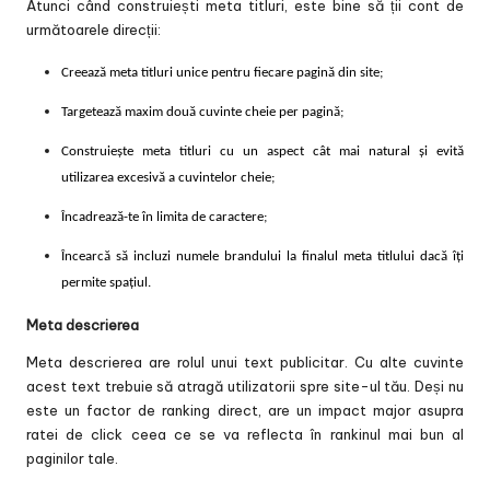
Atunci când construiești meta titluri, este bine să ții cont de
următoarele direcții:
Creează meta titluri unice pentru fiecare pagină din site;
Targetează maxim două cuvinte cheie per pagină;
Construiește meta titluri cu un aspect cât mai natural și evită
utilizarea excesivă a cuvintelor cheie;
Încadrează-te în limita de caractere;
Încearcă să incluzi numele brandului la finalul meta titlului dacă îți
permite spațiul.
Meta descrierea
Meta descrierea are rolul unui text publicitar. Cu alte cuvinte
acest text trebuie să atragă utilizatorii spre site-ul tău. Deși nu
este un factor de ranking direct, are un impact major asupra
ratei de click ceea ce se va reflecta în rankinul mai bun al
paginilor tale.