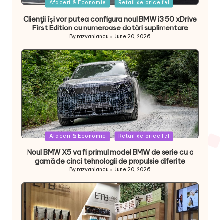
Posted
Afaceri & Economie
Retail de orice fel
in
Clienţii își vor putea configura noul BMW i3 50 xDrive
First Edition cu numeroase dotări suplimentare
By
razvaniancu
June 20, 2026
Posted
by
Posted
Afaceri & Economie
Retail de orice fel
in
Noul BMW X5 va fi primul model BMW de serie cu o
gamă de cinci tehnologii de propulsie diferite
By
razvaniancu
June 20, 2026
Posted
by