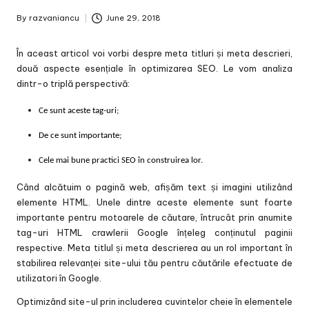
By
razvaniancu
June 29, 2018
Posted
by
În aceast articol voi vorbi despre meta titluri și meta descrieri,
două aspecte esențiale în optimizarea SEO. Le vom analiza
dintr-o triplă perspectivă:
Ce sunt aceste tag-uri;
De ce sunt importante;
Cele mai bune practici SEO în construirea lor.
Când alcătuim o pagină web, afișăm text și imagini utilizând
elemente HTML. Unele dintre aceste elemente sunt foarte
importante pentru motoarele de căutare, întrucât prin anumite
tag-uri HTML crawlerii Google înțeleg conținutul paginii
respective. Meta titlul și meta descrierea au un rol important în
stabilirea relevanței site-ului tău pentru căutările efectuate de
utilizatori în Google.
Optimizând site-ul prin includerea cuvintelor cheie în elementele