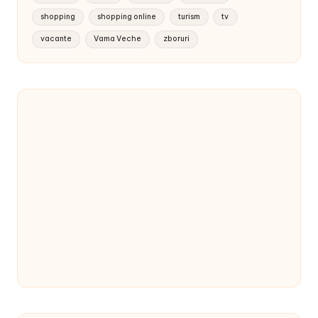
shopping
shopping online
turism
tv
vacante
Vama Veche
zboruri