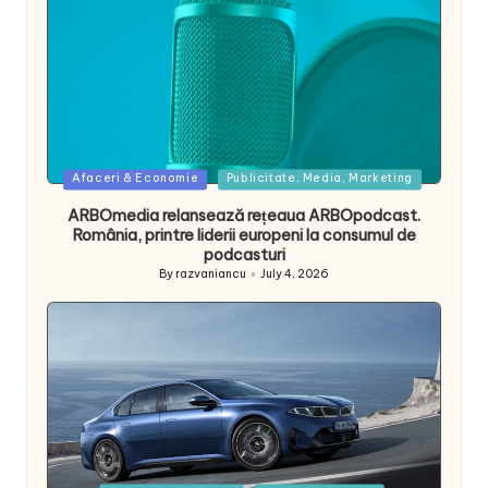
Posted
Afaceri & Economie
Publicitate, Media, Marketing
in
ARBOmedia relansează rețeaua ARBOpodcast.
România, printre liderii europeni la consumul de
podcasturi
By
razvaniancu
July 4, 2026
Posted
by