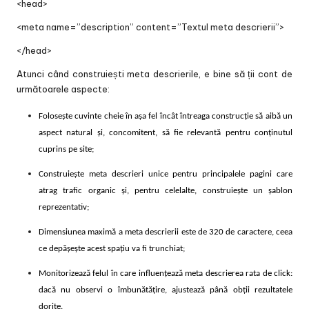
<head>
<meta name=”description” content=”Textul meta descrierii”>
</head>
Atunci când construiești meta descrierile, e bine să ții cont de
următoarele aspecte:
Folosește cuvinte cheie în așa fel încât întreaga construcție să aibă un
aspect natural și, concomitent, să fie relevantă pentru conținutul
cuprins pe site;
Construiește meta descrieri unice pentru principalele pagini care
atrag trafic organic și, pentru celelalte, construiește un șablon
reprezentativ;
Dimensiunea maximă a meta descrierii este de 320 de caractere, ceea
ce depășește acest spațiu va fi trunchiat;
Monitorizează felul în care influențează meta descrierea rata de click:
dacă nu observi o îmbunătățire, ajustează până obții rezultatele
dorite.