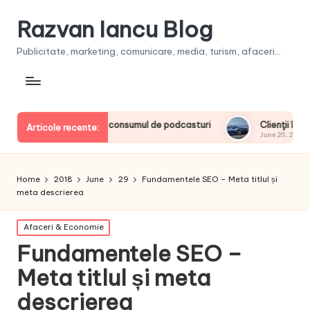
Razvan Iancu Blog
Publicitate, marketing, comunicare, media, turism, afaceri...
ii europeni la consumul de podcasturi
Clienţii își vor putea 
Articole recente:
June 20, 2026
Home
2018
June
29
Fundamentele SEO – Meta titlul și
meta descrierea
Posted
Afaceri & Economie
in
Fundamentele SEO –
Meta titlul și meta
descrierea