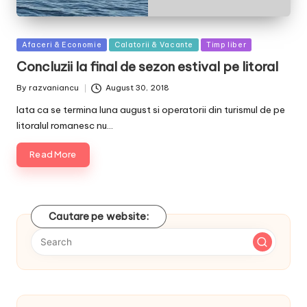
Posted
Afaceri & Economie
Calatorii & Vacante
Timp liber
in
Concluzii la final de sezon estival pe litoral
By
razvaniancu
August 30, 2018
Posted
by
Iata ca se termina luna august si operatorii din turismul de pe
litoralul romanesc nu…
Read More
Cautare pe website: