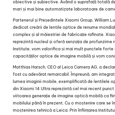
obiective și subiective. Având o suprafață totală d
mari și mai bine automatizate laboratoare de cam
Partenerul și Președintele Xiaomi Group, William Lu,
dedicat creării de lentile optice de renume mondia
complex și al măiestriei de fabricație rafinate. Xi
reprezintă nucleul și oferă senzația de profunzime re
Institute, vom valorifica și mai mult punctele forte
capacităților optice de imagine mobilă și vom cond
Matthias Harsch, CEO al Leica Camera AG, a declarat
fost cu adevărat remarcabil. Împreună, am integrat 
lumea imaginii mobile, exemplificată de lentilele 
din Xiaomi 14 Ultra reprezintă cel mai recent punct
viitoarea generație de imagine optică mobilă ca fi
mobilului până în prezent. Cu o moștenire care se 
moștenirea tehnică a Leica. Prin înființarea Institu