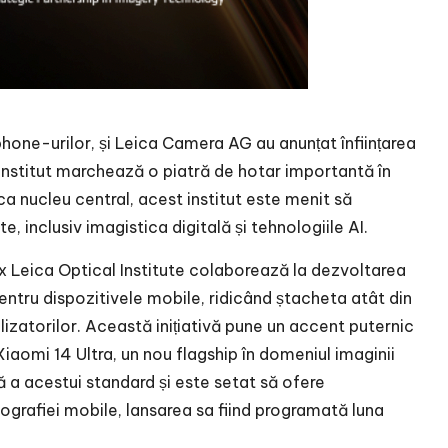
tphone-urilor, și Leica Camera AG au anunțat înființarea
i institut marchează o piatră de hotar importantă în
a nucleu central, acest institut este menit să
e, inclusiv imagistica digitală și tehnologiile AI.
eica Optical Institute colaborează la dezvoltarea
ntru dispozitivele mobile, ridicând ștacheta atât din
ilizatorilor. Această inițiativă pune un accent puternic
 Xiaomi 14 Ultra, un nou flagship în domeniul imaginii
că a acestui standard și este setat să ofere
grafiei mobile, lansarea sa fiind programată luna