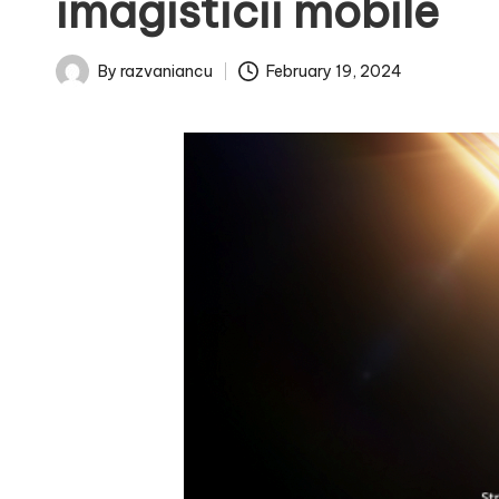
imagisticii mobile
February 19, 2024
By
razvaniancu
Posted
by