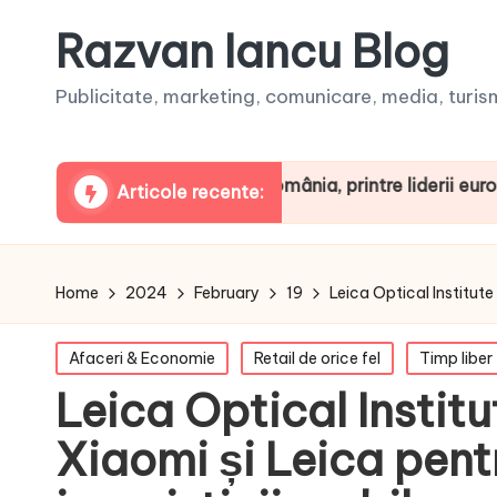
Razvan Iancu Blog
Publicitate, marketing, comunicare, media, turism,
ARBOpodcast. România, printre liderii europeni la cons
Articole recente:
Home
2024
February
19
Leica Optical Institute
Posted
Afaceri & Economie
Retail de orice fel
Timp liber
in
Leica Optical Institu
Xiaomi și Leica pent