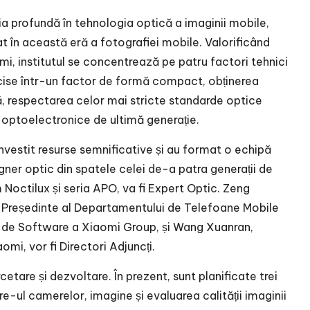
a profundă în tehnologia optică a imaginii mobile,
 în această eră a fotografiei mobile. Valorificând
i, institutul se concentrează pe patru factori tehnici
recise într-un factor de formă compact, obținerea
, respectarea celor mai stricte standarde optice
i optoelectronice de ultimă generație.
investit resurse semnificative și au format o echipă
ner optic din spatele celei de-a patra generații de
m Noctilux și seria APO, va fi Expert Optic. Zeng
 Președinte al Departamentului de Telefoane Mobile
ce de Software a Xiaomi Group, și Wang Xuanran,
i, vor fi Directori Adjuncți.
cetare și dezvoltare. În prezent, sunt planificate trei
e-ul camerelor, imagine și evaluarea calității imaginii