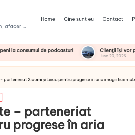
Home
Cine sunt eu
Contact
P
 afaceri...
umul de podcasturi
Clienţii își vor putea confi
June 20, 2026
 – parteneriat Xiaomi și Leica pentru progrese în aria imagisticii mob
te – parteneriat
ru progrese în aria