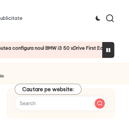
ublicitate
gura noul BMW i3 50 xDrive First Edition cu numeroase dotă
ile
Cautare pe website: