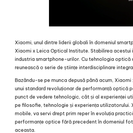
Xiaomi, unul dintre liderii globali în domeniul smar
Xiaomi x Leica Optical Institute. Stabilirea acestu
industria smartphone-urilor. Cu tehnologia optică c
reunească o serie de științe interdisciplinare integrat
Bazându-se pe munca depusă până acum, Xiaomi x L
unui standard revoluționar de performanță optică pe
punct de vedere tehnologic, cât și al experienței ut
pe filosofie, tehnologie și experiența utilizatorului.
mobile, va servi drept prim reper în evoluția practi
performanțe optice fără precedent în domeniul foto
aceasta.