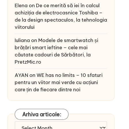
Elena
on
De ce merită să iei în calcul
achiziția de electrocasnice Toshiba –
de la design spectaculos, la tehnologia
viitorului
Iuliana
on
Modele de smartwatch și
brățări smart ieftine – cele mai
căutate cadouri de Sărbători, la
PretzMic.ro
AYAN
on
WE has no limits – 10 sfaturi
pentru un viitor mai verde cu acțiuni
care țin de fiecare dintre noi
Arhiva articole:
Arhiva