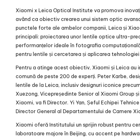
Xiaomi x Leica Optical Institute va promova inovați
având ca obiectiv crearea unui sistem optic avansat
punctele forte ale ambelor companii, Leica și Xiaom
principali: proiectarea unor lentile optice ultra-p
performanțelor ideale în fotografia computațională
pentru lentile și cercetarea și aplicarea tehnologie
Pentru a atinge acest obiectiv, Xiaomi și Leica au 
comună de peste 200 de experți. Peter Karbe, desig
lentile de la Leica, inclusiv designuri iconice precu
Xuezong, Vicepreședinte Senior al Xiaomi Group și
Xiaomi, va fi Director. Yi Yan, Șeful Echipei Tehni
Director General al Departamentului de Camere Xiaom
Xiaomi oferă Institutului un sprijin robust pentru cer
laboratoare majore în Beijing, cu accent pe hardwar