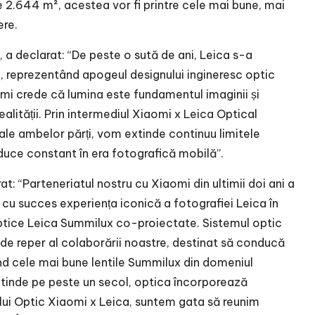
e 2.644 m², acestea vor fi printre cele mai bune, mai
ere.
 a declarat: “De peste o sută de ani, Leica s-a
l, reprezentând apogeul designului ingineresc optic
aomi crede că lumina este fundamentul imaginii și
alității. Prin intermediul Xiaomi x Leica Optical
 ale ambelor părți, vom extinde continuu limitele
uce constant în era fotografică mobilă”.
: “Parteneriatul nostru cu Xiaomi din ultimii doi ani a
cu succes experiența iconică a fotografiei Leica în
optice Leica Summilux co-proiectate. Sistemul optic
 de reper al colaborării noastre, destinat să conducă
ind cele mai bune lentile Summilux din domeniul
întinde pe peste un secol, optica încorporează
tului Optic Xiaomi x Leica, suntem gata să reunim