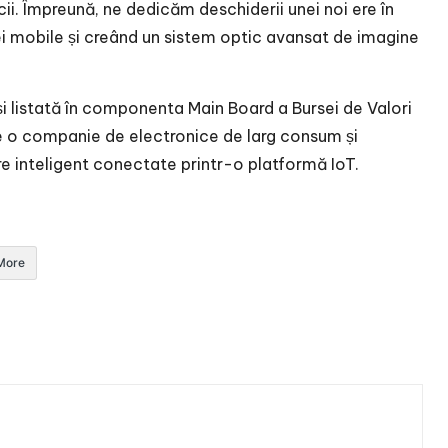
i. Împreună, ne dedicăm deschiderii unei noi ere în
ei mobile și creând un sistem optic avansat de imagine
 și listată în componenta Main Board a Bursei de Valori
te o companie de electronice de larg consum și
re inteligent conectate printr-o platformă IoT.
More