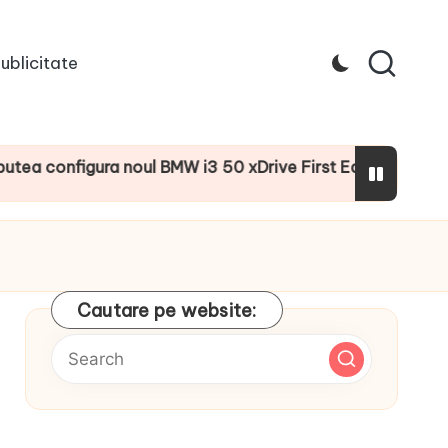
ublicitate
igura noul BMW i3 50 xDrive First Edition cu numeroase dot
Cautare pe website: