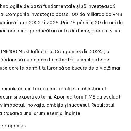
tehnologiile de bază fundamentale și să investească
rea. Compania investește peste 100 de miliarde de RMB
uprinsă între 2022 și 2026. Prin 15 până la 20 de ani de
mai mari cinci producători auto din lume, precum și un
 TIME100 Most Influential Companies din 2024”, a
bdare să ne ridicăm la așteptările implicate de
e care le permit tuturor să se bucure de o viață mai
nominalizări din toate sectoarele și a chestionat
ecum și experți externi. Apoi, editorii TIME au evaluat
v impactul, inovația, ambiția și succesul. Rezultatul
 trasarea unui drum esențial înainte.
00companies