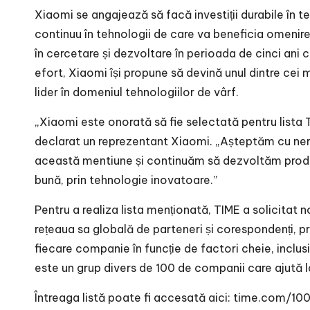
Xiaomi se angajează să facă investiții durabile în 
continuu în tehnologii de care va beneficia omeni
în cercetare și dezvoltare în perioada de cinci ani c
efort, Xiaomi își propune să devină unul dintre cei 
lider în domeniul tehnologiilor de vârf.
„Xiaomi este onorată să fie selectată pentru lista
declarat un reprezentant Xiaomi. „Așteptăm cu neră
această mentiune și continuăm să dezvoltăm produs
bună, prin tehnologie inovatoare.”
Pentru a realiza lista menționată, TIME a solicitat 
rețeaua sa globală de parteneri și corespondenți, pr
fiecare companie în funcție de factori cheie, inclusi
este un grup divers de 100 de companii care ajută la
Întreaga listă poate fi accesată aici: time.com/1