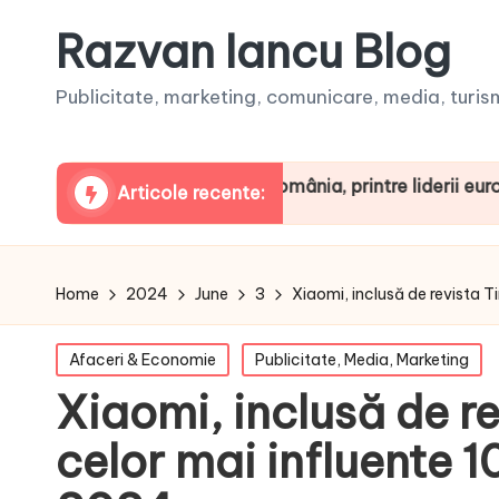
Razvan Iancu Blog
Publicitate, marketing, comunicare, media, turism,
 ARBOpodcast. România, printre liderii europeni la cons
Articole recente:
Home
2024
June
3
Xiaomi, inclusă de revista T
Posted
Afaceri & Economie
Publicitate, Media, Marketing
in
Xiaomi, inclusă de re
celor mai influente 