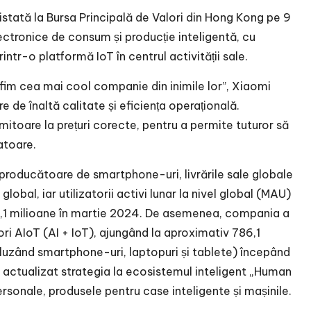
listată la Bursa Principală de Valori din Hong Kong pe 9
ectronice de consum și producție inteligentă, cu
tr-o platformă IoT în centrul activității sale.
ă fim cea mai cool companie din inimile lor”, Xiaomi
e de înaltă calitate și eficiența operațională.
toare la prețuri corecte, pentru a permite tuturor să
atoare.
producătoare de smartphone-uri, livrările sale globale
obal, iar utilizatorii activi lunar la nivel global (MAU)
58,1 milioane în martie 2024. De asemenea, compania a
ri AIoT (AI + IoT), ajungând la aproximativ 786,1
luzând smartphone-uri, laptopuri și tablete) începând
actualizat strategia la ecosistemul inteligent „Human
rsonale, produsele pentru case inteligente și mașinile.