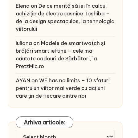
Elena
on
De ce merită să iei în calcul
achiziția de electrocasnice Toshiba –
de la design spectaculos, la tehnologia
viitorului
Iuliana
on
Modele de smartwatch și
brățări smart ieftine – cele mai
căutate cadouri de Sărbători, la
PretzMic.ro
AYAN
on
WE has no limits – 10 sfaturi
pentru un viitor mai verde cu acțiuni
care țin de fiecare dintre noi
Arhiva articole:
Arhiva