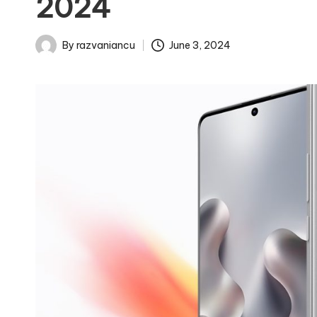
2024
June 3, 2024
By
razvaniancu
Posted
by