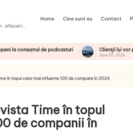
Home
Cine sunt eu
Contact
P
 afaceri...
umul de podcasturi
Clienţii își vor putea conf
June 20, 2026
ime în topul celor mai influente 100 de companii în 2024
vista Time în topul
100 de companii în