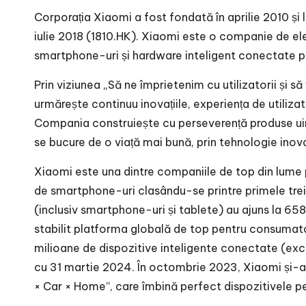
Corporația Xiaomi a fost fondată în aprilie 2010 și 
iulie 2018 (1810.HK). Xiaomi este o companie de el
smartphone-uri și hardware inteligent conectate prin
Prin viziunea „Să ne împrietenim cu utilizatorii și s
urmărește continuu inovațiile, experiența de utilizatr
Compania construiește cu perseverență produse uimi
se bucure de o viață mai bună, prin tehnologie inov
Xiaomi este una dintre companiile de top din lume 
de smartphone-uri clasându-se printre primele trei gl
(inclusiv smartphone-uri și tablete) au ajuns la 6
stabilit platforma globală de top pentru consumato
milioane de dispozitive inteligente conectate (exc
cu 31 martie 2024. În octombrie 2023, Xiaomi și-a 
× Car × Home”, care îmbină perfect dispozitivele pe