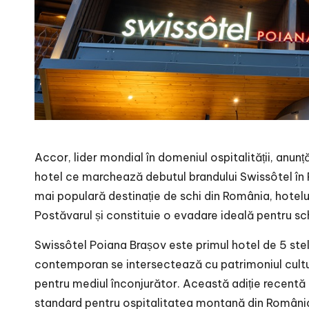
Accor, lider mondial în domeniul ospitalității, anu
hotel ce marchează debutul brandului Swissôtel în R
mai populară destinație de schi din România, hotelul
Postăvarul și constituie o evadare ideală pentru schi
Swissôtel Poiana Brașov este primul hotel de 5 stel
contemporan se intersectează cu patrimoniul cultura
pentru mediul înconjurător. Această adiție recentă 
standard pentru ospitalitatea montană din România 