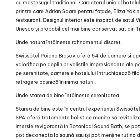
cu meșteșugul tradițional. Caracterul unic al hotelul
printre care Adrian Soare pentru fațade, Eliza Yokin
restaurant. Designul interior este inspirat de satul 
Unesco și probabil cel mai bine conservat sat din Tr
Unde natura întâlnește rafinamentul discret
Swissôtel Poiana Brașov oferă 64 de camere și apa
valorifica pe deplin priveliștile impresionante ale p
pe serenitate, camerele hotelului întruchipează filo
retragere pașnică în inima naturii.
Unde starea de bine întâlnește serenitatea
Starea de bine este în centrul experienței Swissôte
SPA oferă tratamente holistice menite să revitalize
imersie revigorantă în Botanical Sound Bath, se pot 
pot deconecta la saună sau își pot menține rutina d