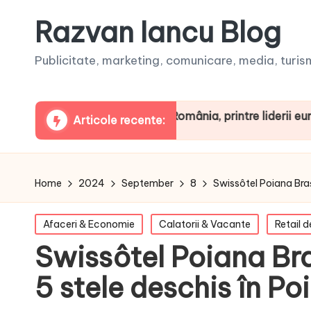
Razvan Iancu Blog
Publicitate, marketing, comunicare, media, turism,
RBOpodcast. România, printre liderii europeni la consum
Articole recente:
Home
2024
September
8
Swissôtel Poiana Bra
Posted
Afaceri & Economie
Calatorii & Vacante
Retail d
in
Swissôtel Poiana Br
5 stele deschis în P