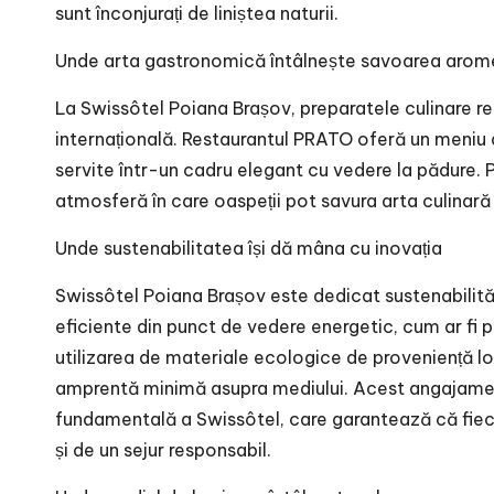
sunt înconjurați de liniștea naturii.
Unde arta gastronomică întâlnește savoarea arome
La Swissôtel Poiana Brașov, preparatele culinare rep
internațională. Restaurantul PRATO oferă un meniu di
servite într-un cadru elegant cu vedere la pădure. 
atmosferă în care oaspeții pot savura arta culinară la
Unde sustenabilitatea își dă mâna cu inovația
Swissôtel Poiana Brașov este dedicat sustenabilități
eficiente din punct de vedere energetic, cum ar fi p
utilizarea de materiale ecologice de proveniență loc
amprentă minimă asupra mediului. Acest angajament
fundamentală a Swissôtel, care garantează că fie
și de un sejur responsabil.