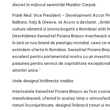
discret în mijlocul serenității Munților Carpați.
Frank Reul, Vice President – Development Accor P
Balkans, Italy & Greece, at Accor a declarat: „Ambiț
cultura vibrantă și istoria bogată a României atât în f
Deschiderea Swissôtel Poiana Brașov marchează o 
în țară un nou brand de prestigiu mondial, ceea ce 
extindem oferta în România. Swissôtel Poiana Braș
excelent pentru parteneriatul nostru cu un investit
pasiunea pentru servicii de ospitalitate excepționa
amintiri unice.”
Unde designul întâlnește tradiția
Interioarele Swissôtel Poiana Brașov au fost conc
transilvăneană, oferind în același timp o atmosfer
naturii înconjurătoare, designul îmbracă tonuri și