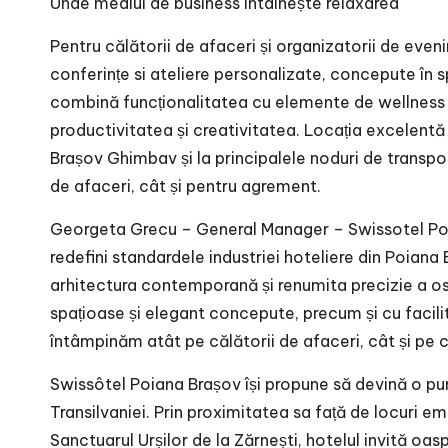
Unde mediul de business întâlnește relaxarea
Pentru călătorii de afaceri și organizatorii de eve
conferințe si ateliere personalizate, concepute în spi
combină funcționalitatea cu elemente de wellness 
productivitatea și creativitatea. Locația excelentă 
Brașov Ghimbav și la principalele noduri de transpor
de afaceri, cât și pentru agrement.
Georgeta Grecu – General Manager – Swissotel Poi
redefini standardele industriei hoteliere din Poiana
arhitectura contemporană și renumita precizie a os
spațioase și elegant concepute, precum și cu facilit
întâmpinăm atât pe călătorii de afaceri, cât și pe ce
Swissôtel Poiana Brașov își propune să devină o pun
Transilvaniei. Prin proximitatea sa față de locuri em
Sanctuarul Urșilor de la Zărnești, hotelul invită oa