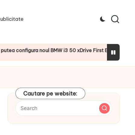
ublicitate
ura noul BMW i3 50 xDrive First Edition cu numeroase dotăr
Cautare pe website: