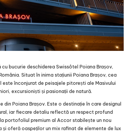
nță cu bucurie deschiderea Swissôtel Poiana Brașov,
omânia. Situat în inima stațiunii Poiana Brașov, cea
 este înconjurat de peisajele pitorești ale Masivului
ori, excursioniști și pasionații de natură.
e din Poiana Brașov. Este o destinație în care designul
l, iar fiecare detaliu reflectă un respect profund
la portofoliul premium al Accor stabilește un nou
și oferă oaspeților un mix rafinat de elemente de lux