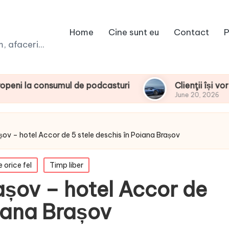
Home
Cine sunt eu
Contact
P
 afaceri...
ul de podcasturi
Clienţii își vor putea config
June 20, 2026
șov – hotel Accor de 5 stele deschis în Poiana Brașov
e orice fel
Timp liber
așov – hotel Accor de
oiana Brașov