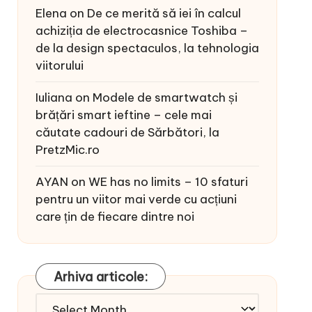
Elena
on
De ce merită să iei în calcul
achiziția de electrocasnice Toshiba –
de la design spectaculos, la tehnologia
viitorului
Iuliana
on
Modele de smartwatch și
brățări smart ieftine – cele mai
căutate cadouri de Sărbători, la
PretzMic.ro
AYAN
on
WE has no limits – 10 sfaturi
pentru un viitor mai verde cu acțiuni
care țin de fiecare dintre noi
Arhiva articole:
Arhiva