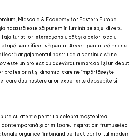
remium, Midscale & Economy for Eastern Europe,
ia noastră este să punem în lumină peisajul divers,
ața turiștilor internaționali, cât și a celor locali.
etapă semnificativă pentru Accor, pentru că aduce
reflectă angajamentul nostru de a continua să ne
ov este un proiect cu adevărat remarcabil și un debut
or profesionist și dinamic, care ne împărtășește
le, care dau naștere unor experiențe deosebite și
epute cu atenție pentru a celebra moștenirea
ă contemporană și primitoare. Inspirat din frumusețea
 materiale organice, îmbinând perfect confortul modern