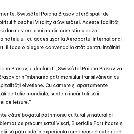
nimente, Swissôtel Poiana Brașov oferă spații de
ritul filosofiei Vitality a Swissôtel. Aceste facilități
și dau naștere unui mediu care stimulează
a hotelului, cu acces ușor la Aeroportul Internațional
t, îl face o alegere convenabilă atât pentru întâlniri
ana Brasov, a declarat: „Swissôtel Poiana Brașov va
 Brașov prin îmbinarea patrimoniului transilvănean cu
pitalității elvețiene. Cu camere și apartamente
ăți de talie mondială, suntem încântați să îi
i de leisure.”
te către bogatul patrimoniu cultural și natural al
blematice precum satul Viscri, Bisericile Fortificate și
speții să pătrundă în experiența românească autentică.