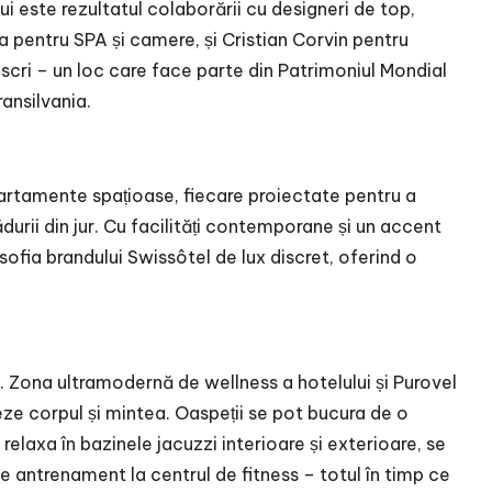
ui este rezultatul colaborării cu designeri de top,
a pentru SPA și camere, și Cristian Corvin pentru
Viscri – un loc care face parte din Patrimoniul Mondial
ansilvania.
rtamente spațioase, fiecare proiectate pentru a
ădurii din jur. Cu facilități contemporane și un accent
sofia brandului Swissôtel de lux discret, oferind o
l. Zona ultramodernă de wellness a hotelului și Purovel
ze corpul și mintea. Oaspeții se pot bucura de o
relaxa în bazinele jacuzzi interioare și exterioare, se
e antrenament la centrul de fitness – totul în timp ce