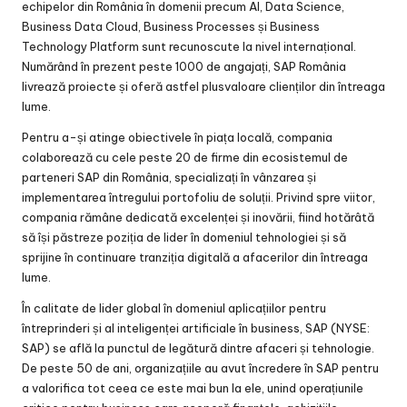
echipelor din România în domenii precum AI, Data Science,
Business Data Cloud, Business Processes și Business
Technology Platform sunt recunoscute la nivel internațional.
Numărând în prezent peste 1000 de angajați, SAP România
livrează proiecte și oferă astfel plusvaloare clienților din întreaga
lume.
Pentru a-și atinge obiectivele în piața locală, compania
colaborează cu cele peste 20 de firme din ecosistemul de
parteneri SAP din România, specializați în vânzarea și
implementarea întregului portofoliu de soluții. Privind spre viitor,
compania rămâne dedicată excelenței și inovării, fiind hotărâtă
să își păstreze poziția de lider în domeniul tehnologiei și să
sprijine în continuare tranziția digitală a afacerilor din întreaga
lume.
În calitate de lider global în domeniul aplicațiilor pentru
întreprinderi și al inteligenței artificiale în business, SAP (NYSE:
SAP) se află la punctul de legătură dintre afaceri și tehnologie.
De peste 50 de ani, organizațiile au avut încredere în SAP pentru
a valorifica tot ceea ce este mai bun la ele, unind operațiunile