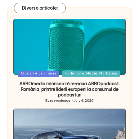
Diverse articole:
Posted
Afaceri & Economie
Publicitate, Media, Marketing
in
ARBOmedia relansează rețeaua ARBOpodcast.
România, printre liderii europeni la consumul de
podcasturi
By
razvaniancu
July 4, 2026
Posted
by