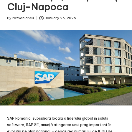
Cluj-Napoca
By
razvaniancu
January 26, 2025
Posted
by
SAP România, subsidiara locală a liderului global în soluții
software, SAP SE, anunță atingerea unui prag important în
evoluția pe plan național – depășirea numărului de 1000 de