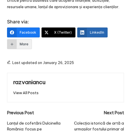
critice pentru business care acoperă finanțele, achizițiile,
resursele umane, lanțul de aprovizionare și experiența clienților.
Share via:
Facebook
X (Twitter)
LinkedIn
More
Last updated on January 26, 2025
razvaniancu
View All Posts
Post
Previous Post
Next Post
navigation
Lanțul de cofetării Dulcinella
Colecția istorică de artă a
România: focus pe
urmașilor fostului primar al