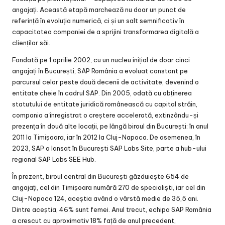
angajați. Această etapă marchează nu doar un punct de
referință în evoluția numerică, ci și un salt semnificativ în
capacitatea companiei de a sprijini transformarea digitală a
clienților săi.
Fondată pe 1 aprilie 2002, cu un nucleu inițial de doar cinci
angajați în București, SAP România a evoluat constant pe
parcursul celor peste două decenii de activitate, devenind o
entitate cheie în cadrul SAP. Din 2005, odată cu obținerea
statutului de entitate juridică românească cu capital străin,
compania a înregistrat o creștere accelerată, extinzându-și
prezența în două alte locații, pe lângă biroul din București: în anul
2011 la Timișoara, iar în 2012 la Cluj-Napoca. De asemenea, în
2023, SAP a lansat în București SAP Labs Site, parte a hub-ului
regional SAP Labs SEE Hub.
În prezent, biroul central din București găzduiește 654 de
angajați, cel din Timișoara numără 270 de specialiști, iar cel din
Cluj-Napoca 124, aceștia având o vârstă medie de 35,5 ani.
Dintre aceștia, 46% sunt femei. Anul trecut, echipa SAP România
a crescut cu aproximativ 18% față de anul precedent,