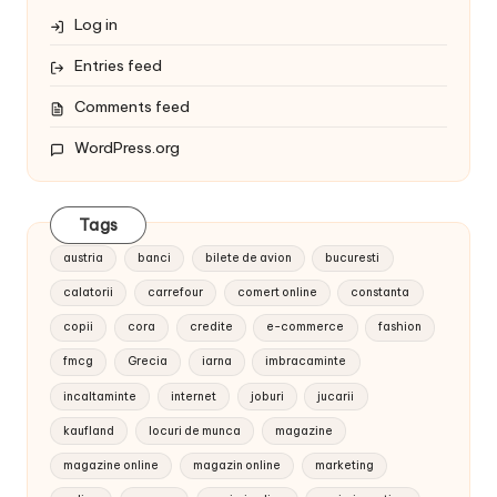
Log in
Entries feed
Comments feed
WordPress.org
Tags
austria
banci
bilete de avion
bucuresti
calatorii
carrefour
comert online
constanta
copii
cora
credite
e-commerce
fashion
fmcg
Grecia
iarna
imbracaminte
incaltaminte
internet
joburi
jucarii
kaufland
locuri de munca
magazine
magazine online
magazin online
marketing