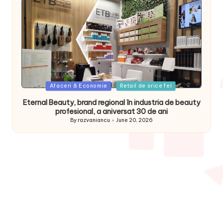
Posted
Afaceri & Economie
Retail de orice fel
in
Eternal Beauty, brand regional în industria de beauty
profesional, a aniversat 30 de ani
By
razvaniancu
June 20, 2026
Posted
by