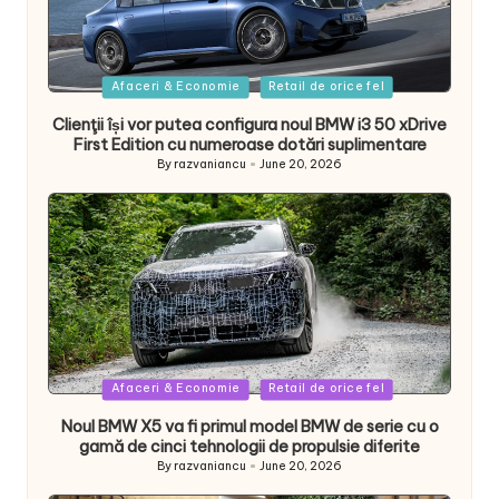
Posted
Afaceri & Economie
Retail de orice fel
in
Clienţii își vor putea configura noul BMW i3 50 xDrive
First Edition cu numeroase dotări suplimentare
By
razvaniancu
June 20, 2026
Posted
by
Posted
Afaceri & Economie
Retail de orice fel
in
Noul BMW X5 va fi primul model BMW de serie cu o
gamă de cinci tehnologii de propulsie diferite
By
razvaniancu
June 20, 2026
Posted
by