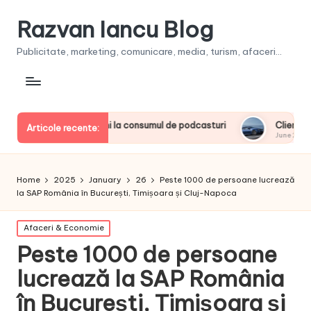
Razvan Iancu Blog
Publicitate, marketing, comunicare, media, turism, afaceri...
derii europeni la consumul de podcasturi
Clienţii își vor put
Articole recente:
June 20, 2026
Home
2025
January
26
Peste 1000 de persoane lucrează
la SAP România în București, Timișoara și Cluj-Napoca
Posted
Afaceri & Economie
in
Peste 1000 de persoane
lucrează la SAP România
în București, Timișoara și