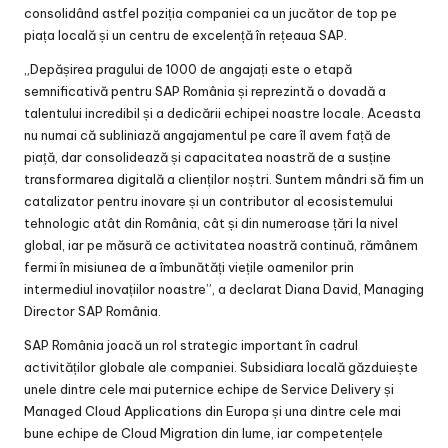
consolidând astfel poziția companiei ca un jucător de top pe
piața locală și un centru de excelență în rețeaua SAP.
„Depășirea pragului de 1000 de angajați este o etapă
semnificativă pentru SAP România și reprezintă o dovadă a
talentului incredibil și a dedicării echipei noastre locale. Aceasta
nu numai că subliniază angajamentul pe care îl avem față de
piață, dar consolidează și capacitatea noastră de a susține
transformarea digitală a clienților noștri. Suntem mândri să fim un
catalizator pentru inovare și un contributor al ecosistemului
tehnologic atât din România, cât și din numeroase țări la nivel
global, iar pe măsură ce activitatea noastră continuă, rămânem
fermi în misiunea de a îmbunătăți viețile oamenilor prin
intermediul inovațiilor noastre”, a declarat Diana David, Managing
Director SAP România.
SAP România joacă un rol strategic important în cadrul
activităților globale ale companiei. Subsidiara locală găzduiește
unele dintre cele mai puternice echipe de Service Delivery și
Managed Cloud Applications din Europa și una dintre cele mai
bune echipe de Cloud Migration din lume, iar competențele