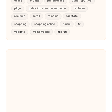
online
orange
pariuri online
pariuri sportive
plaja
publicitate neconventionala
reclama
reclame
retail
romania
sanatate
shopping
shopping online
turism
tv
vacante
Vama Veche
zboruri