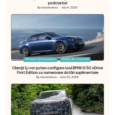
podcasturi
By
razvaniancu
July 4, 2026
Posted
by
Posted
Afaceri & Economie
Retail de orice fel
in
Clienţii își vor putea configura noul BMW i3 50 xDrive
First Edition cu numeroase dotări suplimentare
By
razvaniancu
June 20, 2026
Posted
by