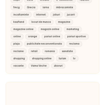
fmcg
Grecia
iarna
imbracaminte
incaltaminte
internet
joburi
jucarii
kaufland
locuri de munca
magazine
magazine online
magazin online
marketing
online
orange
pariuri online
pariuri sportive
plaja
publicitate neconventionala
reclama
reclame
retail
romania
sanatate
shopping
shopping online
turism
tv
vacante
Vama Veche
zboruri