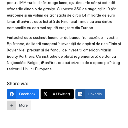
pentru IMM-urile din întreaga lume, ajutându-le să-și extindă
afacerile dincolo de granițe. Cu peste 350 de angajați în 10 țări
europene și un volum de tranzacții de circa 1,4 miliarde de euro
lunar, iBanFirst este listată de Financial Times ca una dintre
companiile cu cea mai rapidă creștere din Europa.
Fintechul este susținut financiar de banca franceză de investiții
Bpifrance, de liderii europeni în investiții de capital de risc Elaia și
Xavier Niel, precum și de fondul de investiții american Marlin
Equity Partners. Ca instituție de plată reglementată de Banca
Națională a Belgiei, iBanFirst are autorizația de a opera pe întreg
teritoriul Uniunii Europene.
Share via:
Facebook
X (Twitter)
LinkedIn
More