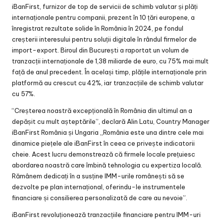
iBanFirst, furnizor de top de servicii de schimb valutar și plăți
internaționale pentru companii, prezent în 10 țări europene, a
înregistrat rezultate solide în România în 2024, pe fondul
creșterii interesului pentru soluții digitale în rândul firmelor de
import-export. Biroul din București a raportat un volum de
tranzacții internaționale de 1,38 miliarde de euro, cu 75% mai mult
față de anul precedent. În același timp, plățile internaționale prin
platformă au crescut cu 42%, iar tranzacțiile de schimb valutar
cu 57%.
“Creșterea noastră excepțională în România din ultimul an a
depășit cu mult așteptările”, declară Alin Latu, Country Manager
iBanFirst România și Ungaria „România este una dintre cele mai
dinamice piețele ale iBanFirst în ceea ce privește indicatorii
cheie. Acest lucru demonstrează că firmele locale prețuiesc
abordarea noastră care îmbină tehnologia cu expertiza locală.
Rămânem dedicați în a susține IMM-urile românești să se
dezvolte pe plan internațional, oferindu-le instrumentele
financiare și consilierea personalizată de care au nevoie”.
iBanFirst revoluționează tranzacțiile financiare pentru IMM-uri