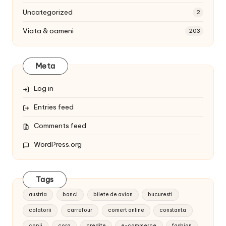
Uncategorized
2
Viata & oameni
203
Meta
Log in
Entries feed
Comments feed
WordPress.org
Tags
austria
banci
bilete de avion
bucuresti
calatorii
carrefour
comert online
constanta
copii
cora
credite
e-commerce
fashion