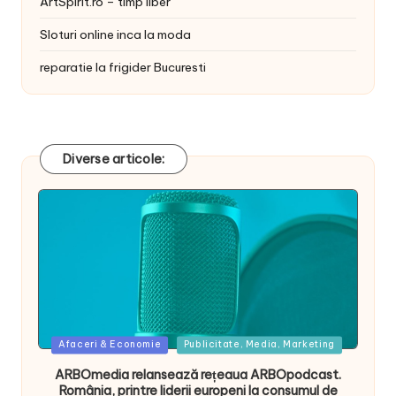
ArtSpirit.ro – timp liber
Sloturi online inca la moda
reparatie la frigider Bucuresti
Diverse articole:
Posted
Afaceri & Economie
Publicitate, Media, Marketing
in
ARBOmedia relansează rețeaua ARBOpodcast.
România, printre liderii europeni la consumul de