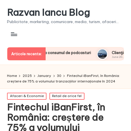
Razvan Iancu Blog
Publicitate, marketing, comunicare, media, turism, afaceri...
erii europeni la consumul de podcasturi
Clienţii își vor put
Articole recente:
June 20, 2026
Home
2025
January
30
Fintechul iBanFirst, în România:
creștere de 75% a volumului tranzacțiilor internaționale în 2024
Posted
Afaceri & Economie
Retail de orice fel
in
Fintechul iBanFirst, în
România: creștere de
75% a volumului