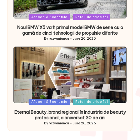
Posted
Afaceri & Economie
Retail de orice fel
in
Noul BMW X5 va fi primul model BMW de serie cu o
gamă de cinci tehnologii de propulsie diferite
By
razvaniancu
June 20, 2026
Posted
by
Posted
Afaceri & Economie
Retail de orice fel
in
Eternal Beauty, brand regional în industria de beauty
profesional, a aniversat 30 de ani
By
razvaniancu
June 20, 2026
Posted
by