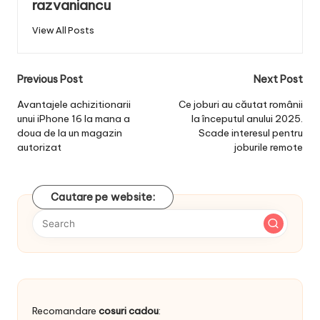
razvaniancu
View All Posts
Post
Previous Post
Next Post
navigation
Avantajele achizitionarii
Ce joburi au căutat românii
unui iPhone 16 la mana a
la începutul anului 2025.
doua de la un magazin
Scade interesul pentru
autorizat
joburile remote
Cautare pe website:
Recomandare
cosuri cadou
: