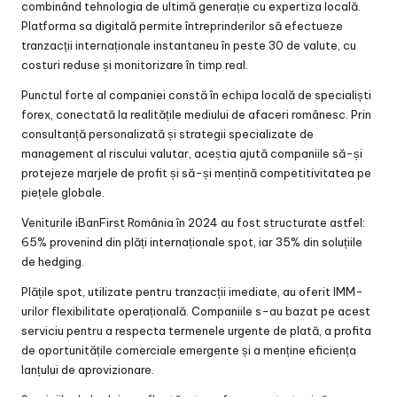
combinând tehnologia de ultimă generație cu expertiza locală.
Platforma sa digitală permite întreprinderilor să efectueze
tranzacții internaționale instantaneu în peste 30 de valute, cu
costuri reduse și monitorizare în timp real.
Punctul forte al companiei constă în echipa locală de specialiști
forex, conectată la realitățile mediului de afaceri românesc. Prin
consultanță personalizată și strategii specializate de
management al riscului valutar, aceștia ajută companiile să-și
protejeze marjele de profit și să-și mențină competitivitatea pe
piețele globale.
Veniturile iBanFirst România în 2024 au fost structurate astfel:
65% provenind din plăți internaționale spot, iar 35% din soluțiile
de hedging.
Plățile spot, utilizate pentru tranzacții imediate, au oferit IMM-
urilor flexibilitate operațională. Companiile s-au bazat pe acest
serviciu pentru a respecta termenele urgente de plată, a profita
de oportunitățile comerciale emergente și a menține eficiența
lanțului de aprovizionare.