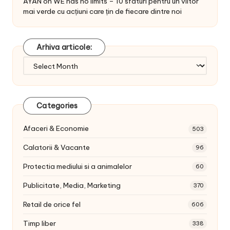
AYAN
on
WE has no limits – 10 sfaturi pentru un viitor
mai verde cu acțiuni care țin de fiecare dintre noi
Arhiva articole:
Arhiva
articole:
Categories
Afaceri & Economie
503
Calatorii & Vacante
96
Protectia mediului si a animalelor
60
Publicitate, Media, Marketing
370
Retail de orice fel
606
Timp liber
338