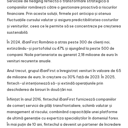
Serviciile de hedging reflectă o transformare strategică a
companiilor românești către o gestionare proactivă a riscurilor
financiare. Prin aceste soluții, firmele pot anticipa și atenua
fluctuațiile cursului valutar și asigura predictibilitatea costurilor
și veniturilor, ceea ce le permite să se concentreze pe creșterea
sustenabilă.
În 2024, iBanFirst România a atras peste 300 de clienți noi,
extinzându-și portofoliul cu 47% și ajungând la peste 500 de
companii. Noile parteneriate au generat 2,18 milioane de euro în
venituri recurente anuale.
Anul trecut, grupul iBanFirst a înregistrat venituri în valoare de 65
de milioane de euro, în creștere cu 30% față de 2023. În 2025,
fintech-ul intenționează să-și extindă operațiunile prin
deschiderea de birouri în două țări noi.
Înființat în anul 2016, fintechul iBanFirst furnizează companiilor
de comerț servicii de plăți transfrontaliere, schimb valutar și
management al riscului, combinând capacitățile unei platforme
de ultimă generație cu expertiza specialiștilor în domeniul forex.
În mai puțin de 10 ani, fintechul a devenit un partener de încredere