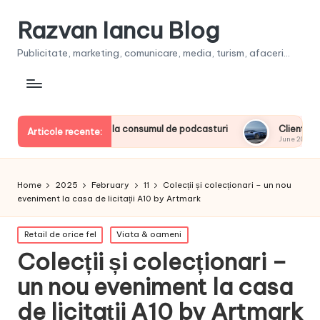
Razvan Iancu Blog
Publicitate, marketing, comunicare, media, turism, afaceri...
derii europeni la consumul de podcasturi
Clienţii își vor put
Articole recente:
June 20, 2026
Home
2025
February
11
Colecții și colecționari – un nou
eveniment la casa de licitații A10 by Artmark
Posted
Retail de orice fel
Viata & oameni
in
Colecții și colecționari –
un nou eveniment la casa
de licitații A10 by Artmark