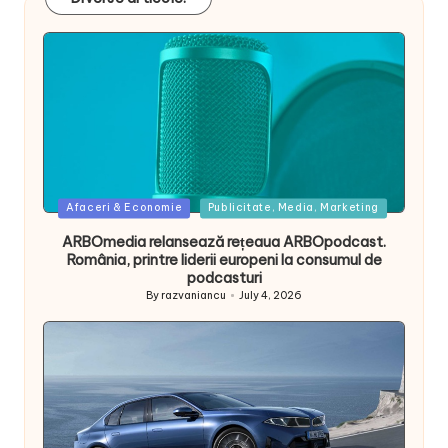
Posted
Afaceri & Economie
Publicitate, Media, Marketing
in
ARBOmedia relansează rețeaua ARBOpodcast.
România, printre liderii europeni la consumul de
podcasturi
By
razvaniancu
July 4, 2026
Posted
by