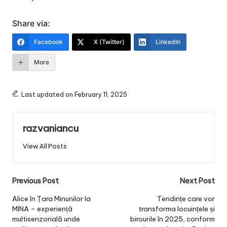
Share via:
Facebook
X (Twitter)
LinkedIn
More
Last updated on February 11, 2025
razvaniancu
View All Posts
Post
Previous Post
Next Post
navigation
Alice în Țara Minunilor la
Tendințe care vor
MINA – experiență
transforma locuințele și
multisenzorială unde
birourile în 2025, conform