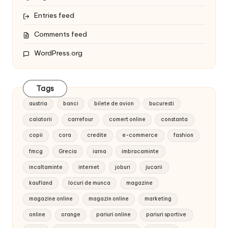
Entries feed
Comments feed
WordPress.org
Tags
austria
banci
bilete de avion
bucuresti
calatorii
carrefour
comert online
constanta
copii
cora
credite
e-commerce
fashion
fmcg
Grecia
iarna
imbracaminte
incaltaminte
internet
joburi
jucarii
kaufland
locuri de munca
magazine
magazine online
magazin online
marketing
online
orange
pariuri online
pariuri sportive