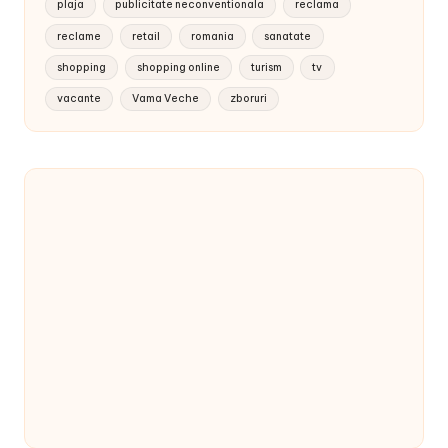
plaja
publicitate neconventionala
reclama
reclame
retail
romania
sanatate
shopping
shopping online
turism
tv
vacante
Vama Veche
zboruri