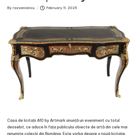
By
razvaniancu
February 11, 2025
Posted
by
Casa de licitații A10 by Artmark anunță un eveniment cu totul
deosebit, ce aduce în fața publicului obiecte de artă din cele mai
renumite colecții din România. Este vorba despre o nouă licitație,