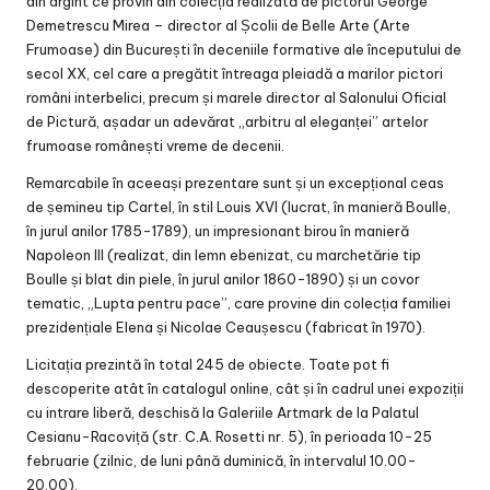
din argint ce provin din colecția realizată de pictorul George
Demetrescu Mirea – director al Școlii de Belle Arte (Arte
Frumoase) din București în deceniile formative ale începutului de
secol XX, cel care a pregătit întreaga pleiadă a marilor pictori
români interbelici, precum și marele director al Salonului Oficial
de Pictură, așadar un adevărat „arbitru al eleganței” artelor
frumoase românești vreme de decenii.
Remarcabile în aceeași prezentare sunt și un excepțional ceas
de șemineu tip Cartel, în stil Louis XVI (lucrat, în manieră Boulle,
în jurul anilor 1785-1789), un impresionant birou în manieră
Napoleon III (realizat, din lemn ebenizat, cu marchetărie tip
Boulle și blat din piele, în jurul anilor 1860-1890) și un covor
tematic, „Lupta pentru pace”, care provine din colecția familiei
prezidențiale Elena și Nicolae Ceaușescu (fabricat în 1970).
Licitația prezintă în total 245 de obiecte. Toate pot fi
descoperite atât în catalogul online, cât și în cadrul unei expoziții
cu intrare liberă, deschisă la Galeriile Artmark de la Palatul
Cesianu-Racoviță (str. C.A. Rosetti nr. 5), în perioada 10-25
februarie (zilnic, de luni până duminică, în intervalul 10.00-
20.00).