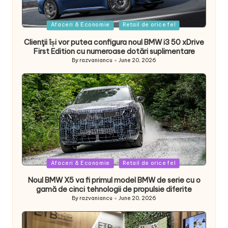
Posted
Afaceri & Economie
Retail de orice fel
in
Clienţii își vor putea configura noul BMW i3 50 xDrive
First Edition cu numeroase dotări suplimentare
By
razvaniancu
June 20, 2026
Posted
by
Posted
Afaceri & Economie
Retail de orice fel
in
Noul BMW X5 va fi primul model BMW de serie cu o
gamă de cinci tehnologii de propulsie diferite
By
razvaniancu
June 20, 2026
Posted
by