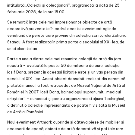
intitulată „Colecții și colecționari”, programată la data de 25
februarie 2025, de la ora 18.00.
Se remarcă între cele mai impresionante obiecte de artă
decorativă prezentate în cadrul acestui eveniment oglinda
venețiană de perete care provine din colecția scriitorului Zaharia
Stancu. A fost realizată în prima parte a secolului al XX-lea, de
un atelier italian.
Parte a uneia dintre cele mai renumite colecții de artă din țara
noastră – evaluată la peste 50 de milioane de euro, colecția
Iosif Dona, prezent în aceeași licitație este și un vas persan din
secolul al XIX-lea. Acest obiect deosebit, realizat din ceramică
pictată manual, a fost retrocedat de Muzeul Național de Artă al
României în 2007. Iosif Dona, balneologul supranumit „medicul
artiștilor” – cunoscut și pentru organizarea stațiunii Techirghiol,
a deținut o colecție impresionantă ce poate fi vizitată la Muzeul
de Artă al României.
Noul eveniment Artmark cuprinde și câteva piese de mobilier și
accesorii de epocă, obiecte de artă decorativă și paftale rare