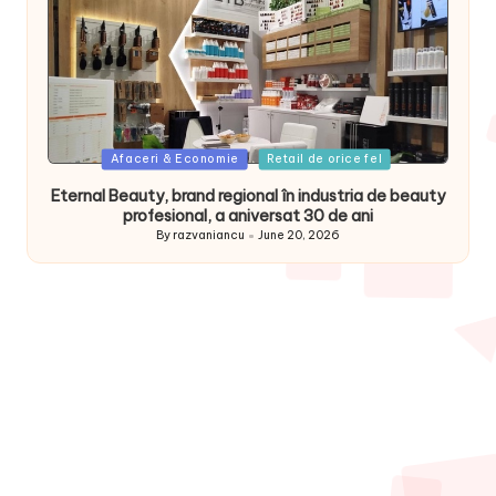
Posted
Afaceri & Economie
Retail de orice fel
in
Eternal Beauty, brand regional în industria de beauty
profesional, a aniversat 30 de ani
By
razvaniancu
June 20, 2026
Posted
by