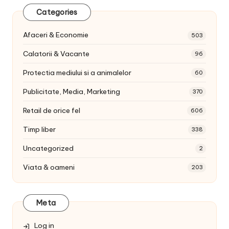
Categories
Afaceri & Economie
503
Calatorii & Vacante
96
Protectia mediului si a animalelor
60
Publicitate, Media, Marketing
370
Retail de orice fel
606
Timp liber
338
Uncategorized
2
Viata & oameni
203
Meta
Log in