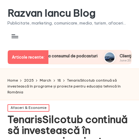
Razvan Iancu Blog
Publicitate, marketing, comunicare, media, turism, afaceri...
rii europeni la consumul de podcasturi
Clienţii își vor putea
Articole recente:
June 20, 2026
Home
2025
March
18
TenarisSilcotub continuă să
investească în programe și proiecte pentru educația tehnică în
România
Posted
Afaceri & Economie
in
TenarisSilcotub continuă
să investească în