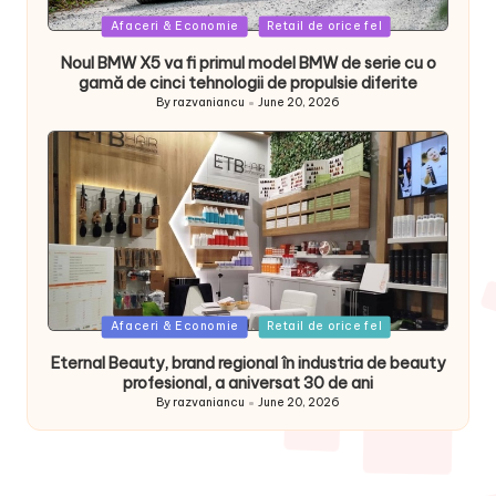
Posted
Afaceri & Economie
Retail de orice fel
in
Noul BMW X5 va fi primul model BMW de serie cu o
gamă de cinci tehnologii de propulsie diferite
By
razvaniancu
June 20, 2026
Posted
by
Posted
Afaceri & Economie
Retail de orice fel
in
Eternal Beauty, brand regional în industria de beauty
profesional, a aniversat 30 de ani
By
razvaniancu
June 20, 2026
Posted
by