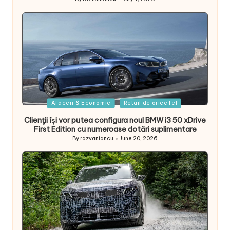
Posted
by
Posted
Afaceri & Economie
Retail de orice fel
in
Clienţii își vor putea configura noul BMW i3 50 xDrive
First Edition cu numeroase dotări suplimentare
By
razvaniancu
June 20, 2026
Posted
by