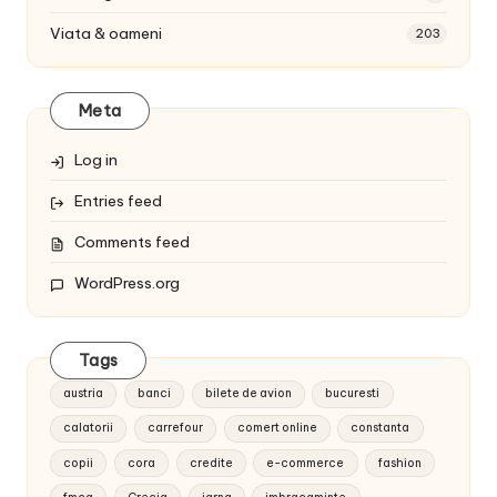
Viata & oameni
203
Meta
Log in
Entries feed
Comments feed
WordPress.org
Tags
austria
banci
bilete de avion
bucuresti
calatorii
carrefour
comert online
constanta
copii
cora
credite
e-commerce
fashion