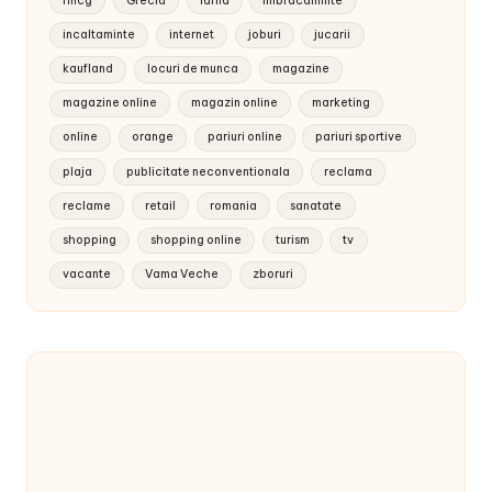
fmcg
Grecia
iarna
imbracaminte
incaltaminte
internet
joburi
jucarii
kaufland
locuri de munca
magazine
magazine online
magazin online
marketing
online
orange
pariuri online
pariuri sportive
plaja
publicitate neconventionala
reclama
reclame
retail
romania
sanatate
shopping
shopping online
turism
tv
vacante
Vama Veche
zboruri