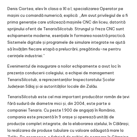
Denis Ciortea, elev în clasa a XI a I, specializarea Operator pe
mașini cu comandă numerică, explică: „Am avut privilegiul de a fi
prima generație care utilizează mașinile CNC din liceu, datorită
sprijinului oferit de TenarisSilcotub. Strungul și freza CNC sunt
echipamente moderne, esențiale în formarea noastră practică.
Sistemele digitale și programele de simulare integrate ne ajută
să învățăm fiecare etapă a prelucrării, pregătindu-ne pentru
cerințele industriei.”
Evenimentul de inaugurare a noilor echipamente a avut loc în
prezența conducerii colegiului, a echipei de management
TenarisSilcotub, a reprezentanților Inspectoratului Școlar
Județean Sălaj și ai autorităților locale din Zalău.
TenarisSilcotub este cel mai important producător român de țevi
fără sudură de diametre mici și, din 2004, este parte a
companiei Tenaris. Cu peste 1.900 de angajați în România,
compania este prezentă în 9 orașe și operează unități de
producție complet integrate, de la elaborarea oțelului, în Călărași,
la realizarea de produse tubulare cu valoare adăugată mare la
Zalău. De asemenea, o fabrică de prăjini de pompare în Câmpina