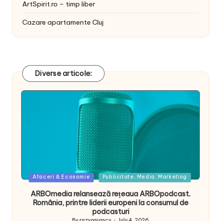
ArtSpirit.ro – timp liber
Cazare apartamente Cluj
Diverse articole:
Posted
Afaceri & Economie
Publicitate, Media, Marketing
in
ARBOmedia relansează rețeaua ARBOpodcast.
România, printre liderii europeni la consumul de
podcasturi
By
razvaniancu
July 4, 2026