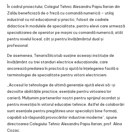
În cadrul proiectului, Colegiul Tehnic Alesandru Papiu Ilarian din
Zalău beneficiază de o freză cu comandă numerică – utilaj
industrial cu rol educațional și practic, folosit de cadrele
didactice în modulele de specialitate, pentru elevii care urmează
specializarea de operator pe mașini cu comandă numerică, atât
pentru nivelul liceal, cât și pentru învățământul dual și
profesional.
De asemenea, TenarisSilcotub susține aceeași instituție de
învățământ cu trei standuri electrice educaționale, care
ancorează predarea în practică și ajută la înțelegerea facilă a
terminologiei de specialitate pentru viitorii electricieni.
„Accesul la tehnologie de ultimă generație ajută elevii să-și
dezvolte abilitățile practice, esențiale pentru viitoarea lor
carieră. Mulțumim partenerilor noștri pentru sprijinul acordat și
pentru investiția în viitorul educației tehnice. Astfel de colaborări
sunt esențiale pentru pregătirea unor specialiști bine formați,
capabili să răspundă provocărilor industriei moderne”, spune
directoarea Colegiului Tehnic Alesandru Papiu Ilarian, prof. Alina
Cozac.