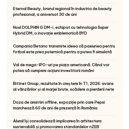
Eternal Beauty, brand regional în industria de beauty
profesional, a aniversat 30 de ani
Noul DOLPHIN G DM-i, echipat cu tehnologia Super
Hybrid DM, o inovație emblematică BYD
Campania Betano transmite ideea că pasiunea pentru
fotbal este prea puternică pentru a putea fi simulată
Val de mega-IPO-uri pe piața americană. Când vor
putea să cumpere acțiuni investitorii români
Bittnet Group, rezultate în creștere în T1, 2026: avans
al vânzărilor și al marjei brute, scădere a pierderii nete
Doza de amintiri offline, expoziție prin care Pepsi
marchează 60 de ani de prezență în România
Alumil își consolidează implicarea în arhitectura
sustenabilă și promovarea standardelor nZEB