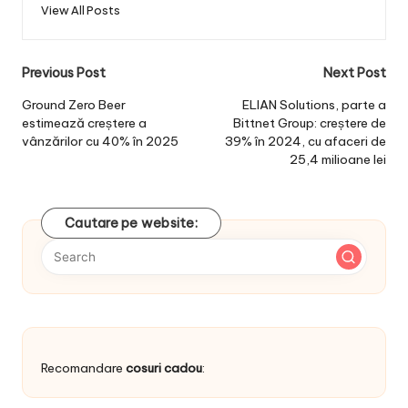
View All Posts
Post
Previous Post
Next Post
navigation
Ground Zero Beer
ELIAN Solutions, parte a
estimează creștere a
Bittnet Group: creștere de
vânzărilor cu 40% în 2025
39% în 2024, cu afaceri de
25,4 milioane lei
Cautare pe website:
Recomandare
cosuri cadou
: