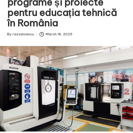
programe și proiecte
pentru educația tehnică
în România
By
razvaniancu
March 18, 2025
Posted
by