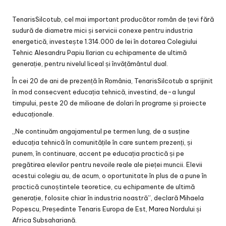
TenarisSilcotub, cel mai important producător român de țevi fără
sudură de diametre mici și servicii conexe pentru industria
energetică, investește 1.314.000 de lei în dotarea Colegiului
Tehnic Alesandru Papiu Ilarian cu echipamente de ultimă
generație, pentru nivelul liceal și învățământul dual.
În cei 20 de ani de prezență în România, TenarisSilcotub a sprijinit
în mod consecvent educația tehnică, investind, de-a lungul
timpului, peste 20 de milioane de dolari în programe și proiecte
educaționale.
„Ne continuăm angajamentul pe termen lung, de a susține
educația tehnică în comunitățile în care suntem prezenți, și
punem, în continuare, accent pe educația practică și pe
pregătirea elevilor pentru nevoile reale ale pieței muncii. Elevii
acestui colegiu au, de acum, o oportunitate în plus de a pune în
practică cunoștintele teoretice, cu echipamente de ultimă
generație, folosite chiar în industria noastră”, declară Mihaela
Popescu, Președinte Tenaris Europa de Est, Marea Nordului și
Africa Subsahariană.