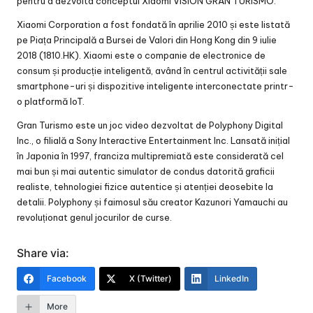
pentru a dezvolta conceptul Xiaomi VISION GRAN TURISMO.
Xiaomi Corporation a fost fondată în aprilie 2010 și este listată
pe Piața Principală a Bursei de Valori din Hong Kong din 9 iulie
2018 (1810.HK). Xiaomi este o companie de electronice de
consum și producție inteligentă, având în centrul activității sale
smartphone-uri și dispozitive inteligente interconectate printr-
o platformă IoT.
Gran Turismo este un joc video dezvoltat de Polyphony Digital
Inc., o filială a Sony Interactive Entertainment Inc. Lansată inițial
în Japonia în 1997, franciza multipremiată este considerată cel
mai bun și mai autentic simulator de condus datorită graficii
realiste, tehnologiei fizice autentice și atenției deosebite la
detalii. Polyphony și faimosul său creator Kazunori Yamauchi au
revoluționat genul jocurilor de curse.
Share via:
Facebook
X (Twitter)
LinkedIn
More