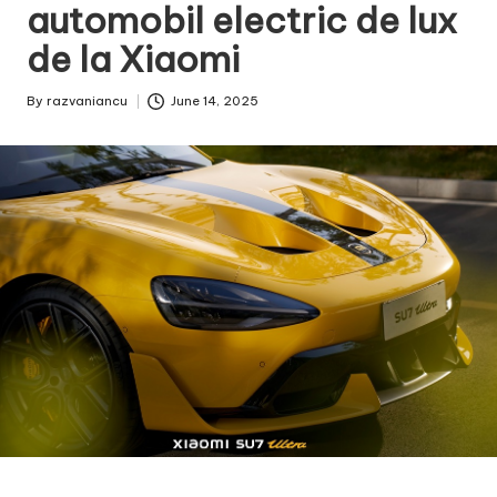
automobil electric de lux
de la Xiaomi
By
razvaniancu
June 14, 2025
Posted
by