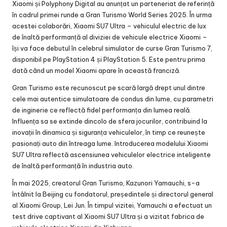
Xiaomi și Polyphony Digital au anunțat un parteneriat de referință
în cadrul primei runde a Gran Turismo World Series 2025. În urma
acestei colaborări, Xiaomi SU7 Ultra – vehiculul electric de lux
de înaltă performanță al diviziei de vehicule electrice Xiaomi –
își va face debutul în celebrul simulator de curse Gran Turismo 7,
disponibil pe PlayStation 4 și PlayStation 5. Este pentru prima
dată când un model Xiaomi apare în această franciză.
Gran Turismo este recunoscut pe scară largă drept unul dintre
cele mai autentice simulatoare de condus din lume, cu parametri
de inginerie ce reflectă fidel performanța din lumea reală.
Influența sa se extinde dincolo de sfera jocurilor, contribuind la
inovații în dinamica și siguranța vehiculelor, în timp ce reunește
pasionați auto din întreaga lume. Introducerea modelului Xiaomi
SU7 Ultra reflectă ascensiunea vehiculelor electrice inteligente
de înaltă performanță în industria auto.
În mai 2025, creatorul Gran Turismo, Kazunori Yamauchi, s-a
întâlnit la Beijing cu fondatorul, președintele și directorul general
al Xiaomi Group, Lei Jun. În timpul vizitei, Yamauchi a efectuat un
test drive captivant al Xiaomi SU7 Ultra și a vizitat fabrica de