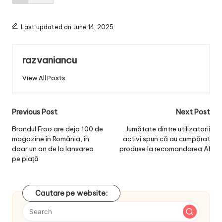
Last updated on June 14, 2025
razvaniancu
View All Posts
Post
Previous Post
Next Post
navigation
Brandul Froo are deja 100 de
Jumătate dintre utilizatorii
magazine în România, în
activi spun că au cumpărat
doar un an de la lansarea
produse la recomandarea AI
pe piață
Cautare pe website: