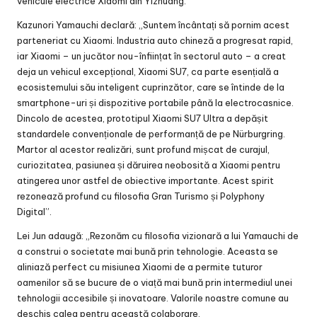
vehicule electrice Xiaomi din Yizhuang.
Kazunori Yamauchi declară: „Suntem încântați să pornim acest
parteneriat cu Xiaomi. Industria auto chineză a progresat rapid,
iar Xiaomi – un jucător nou-înființat în sectorul auto – a creat
deja un vehicul excepțional, Xiaomi SU7, ca parte esențială a
ecosistemului său inteligent cuprinzător, care se întinde de la
smartphone-uri și dispozitive portabile până la electrocasnice.
Dincolo de acestea, prototipul Xiaomi SU7 Ultra a depășit
standardele convenționale de performanță de pe Nürburgring.
Martor al acestor realizări, sunt profund mișcat de curajul,
curiozitatea, pasiunea și dăruirea neobosită a Xiaomi pentru
atingerea unor astfel de obiective importante. Acest spirit
rezonează profund cu filosofia Gran Turismo și Polyphony
Digital”.
Lei Jun adaugă: „Rezonăm cu filosofia vizionară a lui Yamauchi de
a construi o societate mai bună prin tehnologie. Aceasta se
aliniază perfect cu misiunea Xiaomi de a permite tuturor
oamenilor să se bucure de o viață mai bună prin intermediul unei
tehnologii accesibile și inovatoare. Valorile noastre comune au
deschis calea pentru această colaborare.