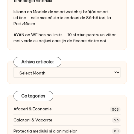
tehnologia viitorului
Iuliana
on
Modele de smartwatch și brățări smart
ieftine – cele mai căutate cadouri de Sărbători, la
PretzMic.ro
AYAN
on
WE has no limits – 10 sfaturi pentru un viitor
mai verde cu acțiuni care țin de fiecare dintre noi
Arhiva articole:
Arhiva
articole:
Categories
Afaceri & Economie
503
Calatorii & Vacante
96
Protectia mediului si a animalelor
60