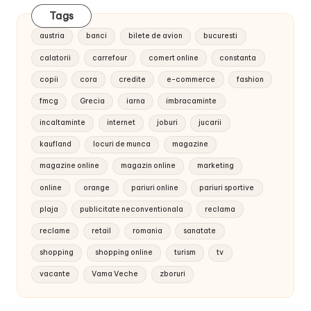
Tags
austria
banci
bilete de avion
bucuresti
calatorii
carrefour
comert online
constanta
copii
cora
credite
e-commerce
fashion
fmcg
Grecia
iarna
imbracaminte
incaltaminte
internet
joburi
jucarii
kaufland
locuri de munca
magazine
magazine online
magazin online
marketing
online
orange
pariuri online
pariuri sportive
plaja
publicitate neconventionala
reclama
reclame
retail
romania
sanatate
shopping
shopping online
turism
tv
vacante
Vama Veche
zboruri