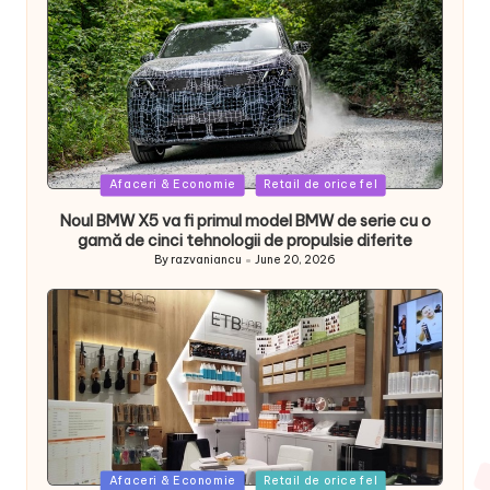
Posted
Afaceri & Economie
Retail de orice fel
in
Noul BMW X5 va fi primul model BMW de serie cu o
gamă de cinci tehnologii de propulsie diferite
By
razvaniancu
June 20, 2026
Posted
by
Posted
Afaceri & Economie
Retail de orice fel