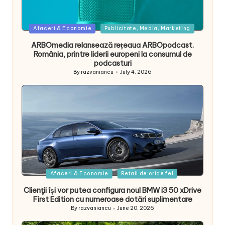
Posted
Afaceri & Economie
Publicitate, Media, Marketing
in
ARBOmedia relansează rețeaua ARBOpodcast.
România, printre liderii europeni la consumul de
podcasturi
By
razvaniancu
July 4, 2026
Posted
by
Posted
Afaceri & Economie
Retail de orice fel
in
Clienţii își vor putea configura noul BMW i3 50 xDrive
First Edition cu numeroase dotări suplimentare
By
razvaniancu
June 20, 2026
Posted
by