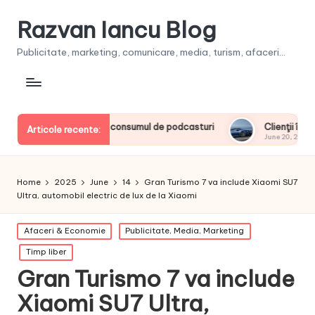
Razvan Iancu Blog
Publicitate, marketing, comunicare, media, turism, afaceri...
 europeni la consumul de podcasturi
Clienţii își vor putea co
Articole recente:
June 20, 2026
Home
2025
June
14
Gran Turismo 7 va include Xiaomi SU7
Ultra, automobil electric de lux de la Xiaomi
Posted
Afaceri & Economie
Publicitate, Media, Marketing
in
Timp liber
Gran Turismo 7 va include
Xiaomi SU7 Ultra,