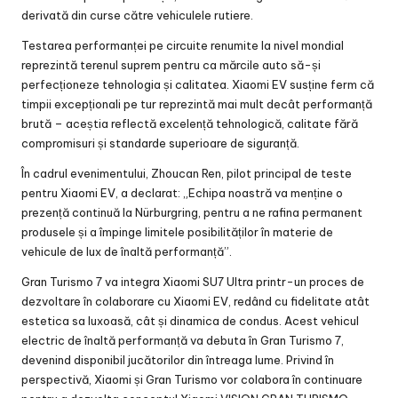
derivată din curse către vehiculele rutiere.
Testarea performanței pe circuite renumite la nivel mondial
reprezintă terenul suprem pentru ca mărcile auto să-și
perfecționeze tehnologia și calitatea. Xiaomi EV susține ferm că
timpii excepționali pe tur reprezintă mai mult decât performanță
brută – aceștia reflectă excelență tehnologică, calitate fără
compromisuri și standarde superioare de siguranță.
În cadrul evenimentului, Zhoucan Ren, pilot principal de teste
pentru Xiaomi EV, a declarat: „Echipa noastră va menține o
prezență continuă la Nürburgring, pentru a ne rafina permanent
produsele și a împinge limitele posibilităților în materie de
vehicule de lux de înaltă performanță”.
Gran Turismo 7 va integra Xiaomi SU7 Ultra printr-un proces de
dezvoltare în colaborare cu Xiaomi EV, redând cu fidelitate atât
estetica sa luxoasă, cât și dinamica de condus. Acest vehicul
electric de înaltă performanță va debuta în Gran Turismo 7,
devenind disponibil jucătorilor din întreaga lume. Privind în
perspectivă, Xiaomi și Gran Turismo vor colabora în continuare