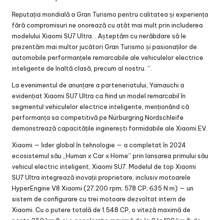
Reputația mondială a Gran Turismo pentru calitatea și experiența
fără compromisuri ne onorează cu atât mai mult prin includerea
modelului Xiaomi SU7 Ultra. . Așteptăm cu nerăbdare să le
prezentăm mai multor jucători Gran Turismo și pasionaților de
automobile performanțele remarcabile ale vehiculelor electrice
inteligente de înaltă clasă, precum al nostru. ”.
La evenimentul de anunțare a parteneriatului, Yamauchi a
evidențiat Xiaomi SU7 Ultra ca fiind un model remarcabil în
segmentul vehiculelor electrice inteligente, menționând că
performanța sa competitivă pe Nürburgring Nordschleife
demonstrează capacitățile inginerești formidabile ale Xiaomi EV.
Xiaomi — lider global în tehnologie — a completat în 2024
ecosistemul său „Human x Car x Home” prin lansarea primului său
vehicul electric inteligent, Xiaomi SU7. Modelul de top Xiaomi
SU7 Ultra integrează inovații proprietare, inclusiv motoarele
HyperEngine V8 Xiaomi (27.200 rpm; 578 CP; 635 N·m) — un
sistem de configurare cu trei motoare dezvoltat intern de
Xiaomi. Cu o putere totală de 1.548 CP, o viteză maximă de