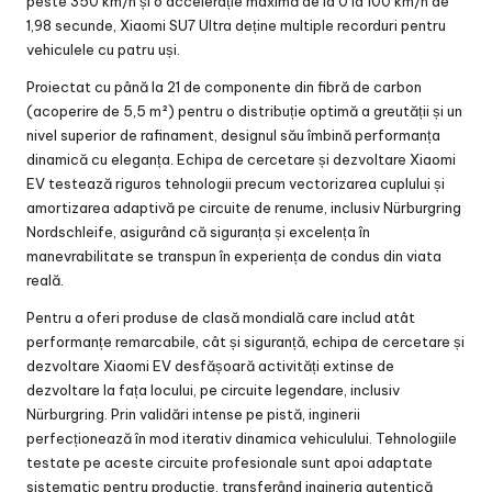
peste 350 km/h și o accelerație maximă de la 0 la 100 km/h de
1,98 secunde, Xiaomi SU7 Ultra deține multiple recorduri pentru
vehiculele cu patru uși.
Proiectat cu până la 21 de componente din fibră de carbon
(acoperire de 5,5 m²) pentru o distribuție optimă a greutății și un
nivel superior de rafinament, designul său îmbină performanța
dinamică cu eleganța. Echipa de cercetare și dezvoltare Xiaomi
EV testează riguros tehnologii precum vectorizarea cuplului și
amortizarea adaptivă pe circuite de renume, inclusiv Nürburgring
Nordschleife, asigurând că siguranța și excelența în
manevrabilitate se transpun în experiența de condus din viata
reală.
Pentru a oferi produse de clasă mondială care includ atât
performanțe remarcabile, cât și siguranță, echipa de cercetare și
dezvoltare Xiaomi EV desfășoară activități extinse de
dezvoltare la fața locului, pe circuite legendare, inclusiv
Nürburgring. Prin validări intense pe pistă, inginerii
perfecționează în mod iterativ dinamica vehiculului. Tehnologiile
testate pe aceste circuite profesionale sunt apoi adaptate
sistematic pentru producție, transferând ingineria autentică