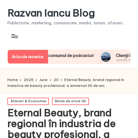
Razvan Iancu Blog
Publicitate, marketing, comunicare, media, turism, afaceri...
ii europeni la consumul de podcasturi
Clienţii își vor putea 
Articole recente:
June 20, 2026
Home
2026
June
20
Eternal Beauty, brand regional în
industria de beauty profesional, a aniversat 30 de ani
Posted
Afaceri & Economie
Retail de orice fel
in
Eternal Beauty, brand
regional în industria de
beauty profesional, a