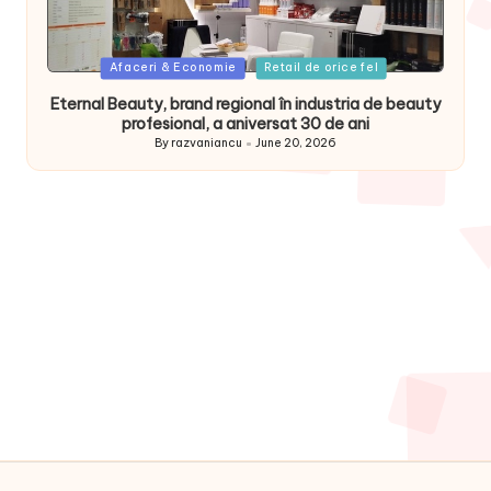
Posted
Afaceri & Economie
Retail de orice fel
in
Eternal Beauty, brand regional în industria de beauty
profesional, a aniversat 30 de ani
By
razvaniancu
June 20, 2026
Posted
by