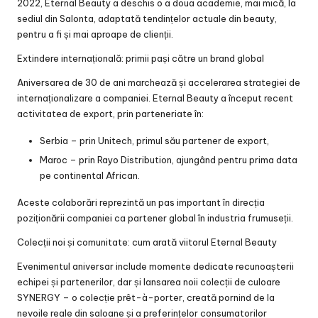
2022, Eternal Beauty a deschis o a doua academie, mai mică, la
sediul din Salonta, adaptată tendințelor actuale din beauty,
pentru a fi și mai aproape de clienții.
Extindere internațională: primii pași către un brand global
Aniversarea de 30 de ani marchează și accelerarea strategiei de
internaționalizare a companiei. Eternal Beauty a început recent
activitatea de export, prin parteneriate în:
Serbia – prin Unitech, primul său partener de export,
Maroc – prin Rayo Distribution, ajungând pentru prima data
pe continental African.
Aceste colaborări reprezintă un pas important în direcția
poziționării companiei ca partener global în industria frumuseții.
Colecții noi și comunitate: cum arată viitorul Eternal Beauty
Evenimentul aniversar include momente dedicate recunoașterii
echipei și partenerilor, dar și lansarea noii colecții de culoare
SYNERGY – o colecție prêt-à-porter, creată pornind de la
nevoile reale din saloane și a preferințelor consumatorilor