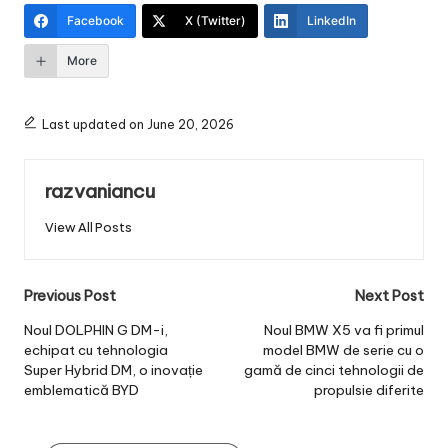
Facebook
X (Twitter)
LinkedIn
More
Last updated on June 20, 2026
razvaniancu
View All Posts
Post
Previous Post
Next Post
navigation
Noul DOLPHIN G DM-i,
Noul BMW X5 va fi primul
echipat cu tehnologia
model BMW de serie cu o
Super Hybrid DM, o inovație
gamă de cinci tehnologii de
emblematică BYD
propulsie diferite