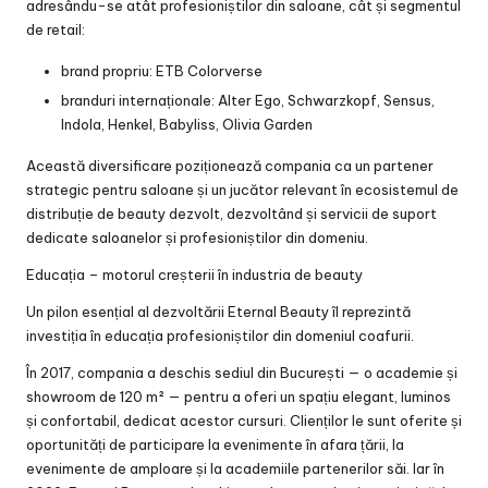
adresându-se atât profesioniștilor din saloane, cât și segmentul
de retail:
brand propriu: ETB Colorverse
branduri internaționale: Alter Ego, Schwarzkopf, Sensus,
Indola, Henkel, Babyliss, Olivia Garden
Această diversificare poziționează compania ca un partener
strategic pentru saloane și un jucător relevant în ecosistemul de
distribuție de beauty dezvolt, dezvoltând și servicii de suport
dedicate saloanelor și profesioniștilor din domeniu.
Educația – motorul creșterii în industria de beauty
Un pilon esențial al dezvoltării Eternal Beauty îl reprezintă
investiția în educația profesioniștilor din domeniul coafurii.
În 2017, compania a deschis sediul din București — o academie și
showroom de 120 m² — pentru a oferi un spațiu elegant, luminos
și confortabil, dedicat acestor cursuri. Clienților le sunt oferite și
oportunități de participare la evenimente în afara țării, la
evenimente de amploare și la academiile partenerilor săi. Iar în