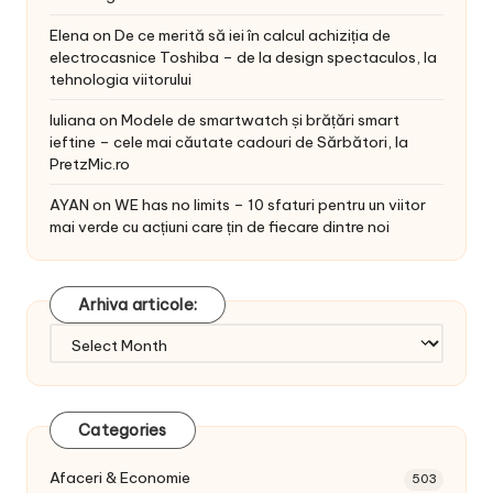
Elena
on
De ce merită să iei în calcul achiziția de
electrocasnice Toshiba – de la design spectaculos, la
tehnologia viitorului
Iuliana
on
Modele de smartwatch și brățări smart
ieftine – cele mai căutate cadouri de Sărbători, la
PretzMic.ro
AYAN
on
WE has no limits – 10 sfaturi pentru un viitor
mai verde cu acțiuni care țin de fiecare dintre noi
Arhiva articole:
Arhiva
articole:
Categories
Afaceri & Economie
503