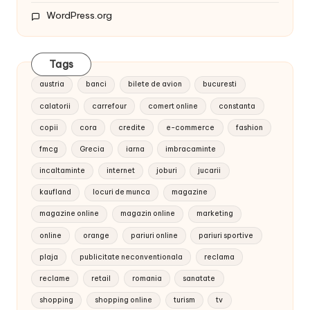
WordPress.org
Tags
austria
banci
bilete de avion
bucuresti
calatorii
carrefour
comert online
constanta
copii
cora
credite
e-commerce
fashion
fmcg
Grecia
iarna
imbracaminte
incaltaminte
internet
joburi
jucarii
kaufland
locuri de munca
magazine
magazine online
magazin online
marketing
online
orange
pariuri online
pariuri sportive
plaja
publicitate neconventionala
reclama
reclame
retail
romania
sanatate
shopping
shopping online
turism
tv