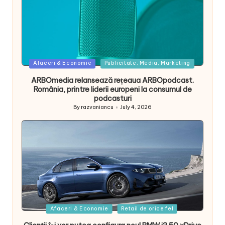
Posted
Afaceri & Economie
Publicitate, Media, Marketing
in
ARBOmedia relansează rețeaua ARBOpodcast.
România, printre liderii europeni la consumul de
podcasturi
By
razvaniancu
July 4, 2026
Posted
by
Posted
Afaceri & Economie
Retail de orice fel
in