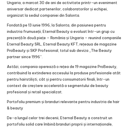
Ungaria, a marcat 30 de ani de activitate printr-un eveniment
aniversar dedicat partenerilor, colaboratorilor și echipei,
organizat la sediul companiei din Salonta.
Fondată pe 13 iunie 1996, la Salonta, din pasiunea pentru
industria frumuseții, Eternal Beauty a evoluat într-un grup cu
prezență în două piețe – România și Ungaria – reunind companiile
Eternal Beauty SRL, Eternal Beauty KFT, rețeaua de magazine
ProBeauty și SKP Profesional, totul sub deviza „The Beauty
partner since 1996”.
Astăzi, compania operează o rețea de 19 magazine ProBeauty,
contribuind la extinderea accesului la produse profesionale atât
pentru hairstiliști, cât și pentru consumatorii finali, într-un
context de creștere accelerată a segmentului de beauty
profesional și retail specializat.
Portofoliu premium și branduri relevante pentru industria de hair
& beauty
De-a lungul celor trei decenii, Eternal Beauty a construit un
portofoliu solid care îmbină branduri proprii și internaționale,