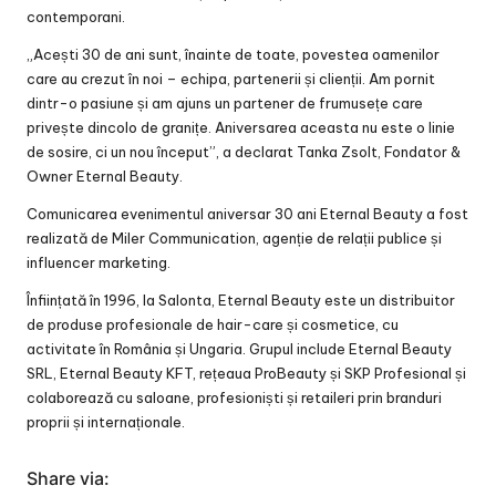
contemporani.
„Acești 30 de ani sunt, înainte de toate, povestea oamenilor
care au crezut în noi – echipa, partenerii și clienții. Am pornit
dintr-o pasiune și am ajuns un partener de frumusețe care
privește dincolo de granițe. Aniversarea aceasta nu este o linie
de sosire, ci un nou început”, a declarat Tanka Zsolt, Fondator &
Owner Eternal Beauty.
Comunicarea evenimentul aniversar 30 ani Eternal Beauty a fost
realizată de Miler Communication, agenție de relații publice și
influencer marketing.
Înființată în 1996, la Salonta, Eternal Beauty este un distribuitor
de produse profesionale de hair-care și cosmetice, cu
activitate în România și Ungaria. Grupul include Eternal Beauty
SRL, Eternal Beauty KFT, rețeaua ProBeauty și SKP Profesional și
colaborează cu saloane, profesioniști și retaileri prin branduri
proprii și internaționale.
Share via: