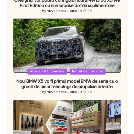
Clienţii își vor putea configura noul BMW i3 50 xDrive
First Edition cu numeroase dotări suplimentare
By
razvaniancu
June 20, 2026
Posted
by
Posted
Afaceri & Economie
Retail de orice fel
in
Noul BMW X5 va fi primul model BMW de serie cu o
gamă de cinci tehnologii de propulsie diferite
By
razvaniancu
June 20, 2026
Posted
by