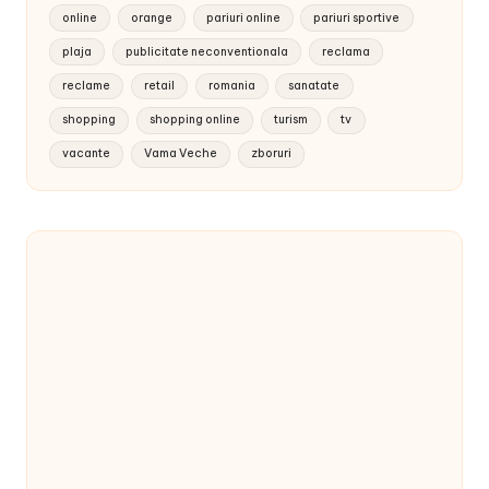
online
orange
pariuri online
pariuri sportive
plaja
publicitate neconventionala
reclama
reclame
retail
romania
sanatate
shopping
shopping online
turism
tv
vacante
Vama Veche
zboruri