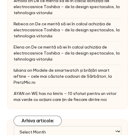
Arnold
on
De ce merită să iei în calcul achiziția de
electrocasnice Toshiba – de la design spectaculos, la
tehnologia viitorului
Rebeca
on
De ce merită să iei în calcul achiziția de
electrocasnice Toshiba – de la design spectaculos, la
tehnologia viitorului
Elena
on
De ce merită să iei în calcul achiziția de
electrocasnice Toshiba – de la design spectaculos, la
tehnologia viitorului
Iuliana
on
Modele de smartwatch și brățări smart
ieftine – cele mai căutate cadouri de Sărbători, la
PretzMic.ro
AYAN
on
WE has no limits – 10 sfaturi pentru un viitor
mai verde cu acțiuni care țin de fiecare dintre noi
Arhiva articole:
Arhiva