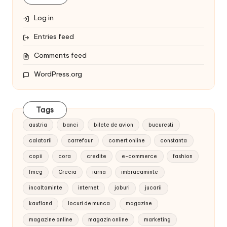
Log in
Entries feed
Comments feed
WordPress.org
Tags
austria
banci
bilete de avion
bucuresti
calatorii
carrefour
comert online
constanta
copii
cora
credite
e-commerce
fashion
fmcg
Grecia
iarna
imbracaminte
incaltaminte
internet
joburi
jucarii
kaufland
locuri de munca
magazine
magazine online
magazin online
marketing