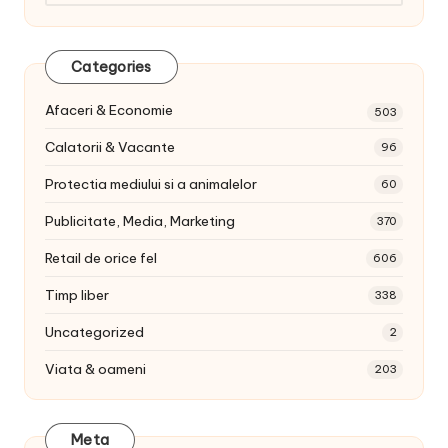
articole:
Categories
Afaceri & Economie
503
Calatorii & Vacante
96
Protectia mediului si a animalelor
60
Publicitate, Media, Marketing
370
Retail de orice fel
606
Timp liber
338
Uncategorized
2
Viata & oameni
203
Meta