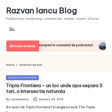
Razvan Iancu Blog
Publicitate, marketing, comunicare, media, turism, afaceri...
a, printre liderii europeni la consumul de podcasturi
Clienţ
Articole recente:
June 20
Home
america de sud
Posted
Calatorii & Vacante
in
Tripla Frontiera – un loc unde apa separa 3
tari, o intersectie naturala
By
razvaniancu
January 29, 2014
Posted
by
Ati auzit de Tripla Frontiera? In engleza este The Triple