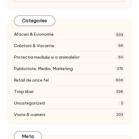
articole:
Categories
Afaceri & Economie
503
Calatorii & Vacante
96
Protectia mediului si a animalelor
60
Publicitate, Media, Marketing
370
Retail de orice fel
606
Timp liber
338
Uncategorized
2
Viata & oameni
203
Meta