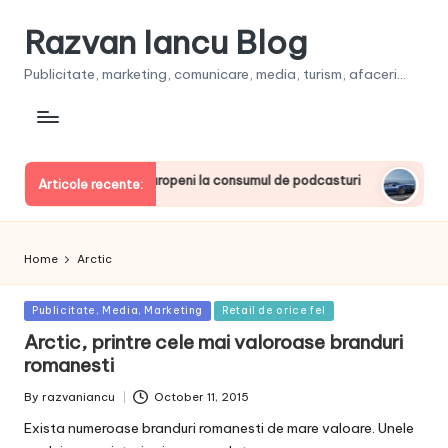
Razvan Iancu Blog
Publicitate, marketing, comunicare, media, turism, afaceri...
, printre liderii europeni la consumul de podcasturi
Clienţi
Articole recente:
June 20, 
Home
Arctic
Posted
Publicitate, Media, Marketing
Retail de orice fel
in
Arctic, printre cele mai valoroase branduri
romanesti
By
razvaniancu
October 11, 2015
Posted
by
Exista numeroase branduri romanesti de mare valoare. Unele