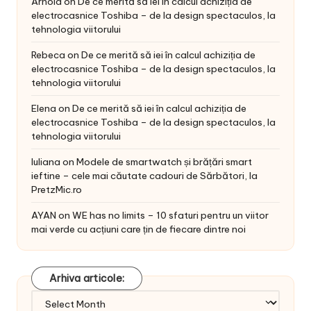
Arnold
on
De ce merită să iei în calcul achiziția de
electrocasnice Toshiba – de la design spectaculos, la
tehnologia viitorului
Rebeca
on
De ce merită să iei în calcul achiziția de
electrocasnice Toshiba – de la design spectaculos, la
tehnologia viitorului
Elena
on
De ce merită să iei în calcul achiziția de
electrocasnice Toshiba – de la design spectaculos, la
tehnologia viitorului
Iuliana
on
Modele de smartwatch și brățări smart
ieftine – cele mai căutate cadouri de Sărbători, la
PretzMic.ro
AYAN
on
WE has no limits – 10 sfaturi pentru un viitor
mai verde cu acțiuni care țin de fiecare dintre noi
Arhiva articole:
Arhiva