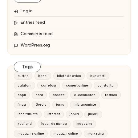
Log in
Entries feed
Comments feed
WordPress.org
Tags
austria
banci
bilete de avion
bucuresti
calatorii
carrefour
comert online
constanta
copii
cora
credite
e-commerce
fashion
fmcg
Grecia
iarna
imbracaminte
incaltaminte
internet
joburi
jucarii
kaufland
locuri de munca
magazine
magazine online
magazin online
marketing