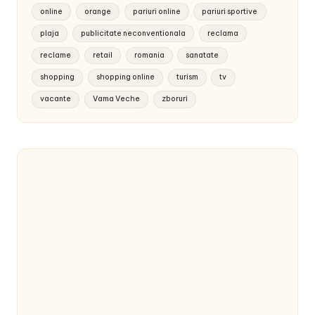
online
orange
pariuri online
pariuri sportive
plaja
publicitate neconventionala
reclama
reclame
retail
romania
sanatate
shopping
shopping online
turism
tv
vacante
Vama Veche
zboruri