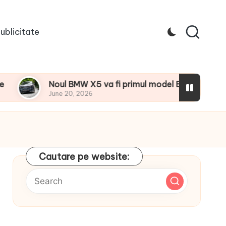
ublicitate
Noul BMW X5 va fi primul model BMW de serie cu o gamă 
June 20, 2026
Cautare pe website: