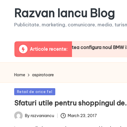
Razvan Iancu Blog
Publicitate, marketing, comunicare, media, turism,
Clienţii își vor putea configura noul BMW i3 50 xDri
Articole recente:
June 20, 2026
Home
aspiratoare
Posted
Retail de orice fel
in
Sfaturi utile pentru shoppingul d
March 23, 2017
By
razvaniancu
Posted
by