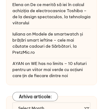
Elena
on
De ce merită să iei în calcul
achiziția de electrocasnice Toshiba –
de la design spectaculos, la tehnologia
viitorului
Iuliana
on
Modele de smartwatch și
brățări smart ieftine – cele mai
căutate cadouri de Sărbători, la
PretzMic.ro
AYAN
on
WE has no limits – 10 sfaturi
pentru un viitor mai verde cu acțiuni
care țin de fiecare dintre noi
Arhiva articole:
Arhiva