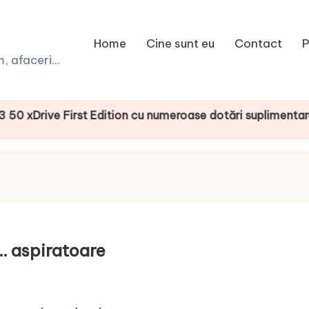
Home
Cine sunt eu
Contact
P
 afaceri...
ve First Edition cu numeroase dotări suplimentare
e… aspiratoare