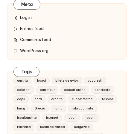
Meta
Log in
Entries feed
Comments feed
WordPress.org
Tags
austria
banci
bilete de avion
bucuresti
calatorii
carrefour
comert online
constanta
copii
cora
credite
e-commerce
fashion
fmcg
Grecia
iarna
imbracaminte
incaltaminte
internet
joburi
jucarii
kaufland
locuri de munca
magazine