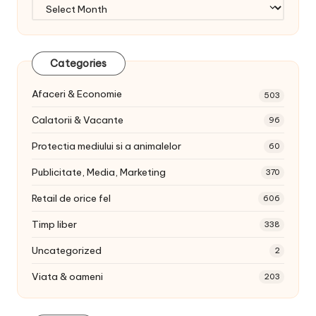
Arhiva
articole:
Categories
Afaceri & Economie
503
Calatorii & Vacante
96
Protectia mediului si a animalelor
60
Publicitate, Media, Marketing
370
Retail de orice fel
606
Timp liber
338
Uncategorized
2
Viata & oameni
203