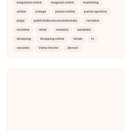
magazine online
magazin online
marketing
online
orange
pariuri online
pariuri sportive
plaja
publicitate neconventionala
reclama
reclame
retail
romania
sanatate
shopping
shopping online
turism
tv
vacante
Vama Veche
zboruri