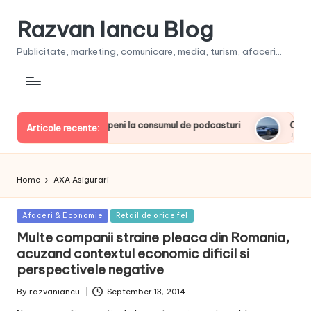
Razvan Iancu Blog
Publicitate, marketing, comunicare, media, turism, afaceri...
rintre liderii europeni la consumul de podcasturi
Clienţii î
Articole recente:
June 20, 202
Home
AXA Asigurari
Posted
Afaceri & Economie
Retail de orice fel
in
Multe companii straine pleaca din Romania,
acuzand contextul economic dificil si
perspectivele negative
By
razvaniancu
September 13, 2014
Posted
by