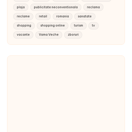
plaja
publicitate neconventionala
reclama
reclame
retail
romania
sanatate
shopping
shopping online
turism
tv
vacante
Vama Veche
zboruri