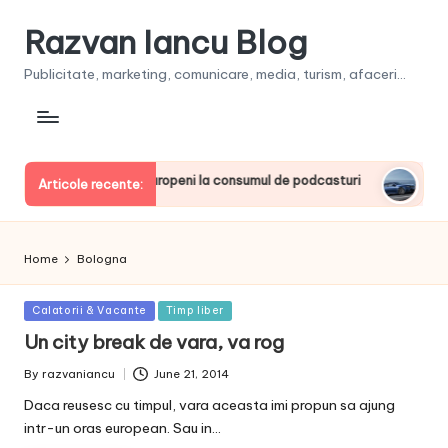
Razvan Iancu Blog
Publicitate, marketing, comunicare, media, turism, afaceri...
, printre liderii europeni la consumul de podcasturi
Clienţi
Articole recente:
June 20, 
Home
Bologna
Posted
Calatorii & Vacante
Timp liber
in
Un city break de vara, va rog
By
razvaniancu
June 21, 2014
Posted
by
Daca reusesc cu timpul, vara aceasta imi propun sa ajung
intr-un oras european. Sau in…