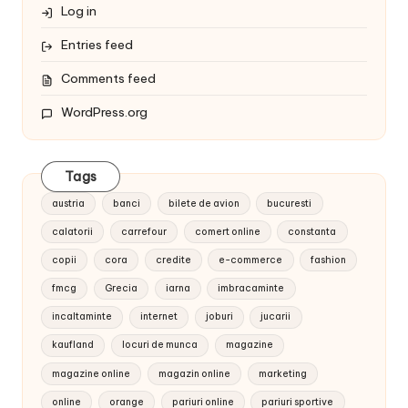
Log in
Entries feed
Comments feed
WordPress.org
Tags
austria
banci
bilete de avion
bucuresti
calatorii
carrefour
comert online
constanta
copii
cora
credite
e-commerce
fashion
fmcg
Grecia
iarna
imbracaminte
incaltaminte
internet
joburi
jucarii
kaufland
locuri de munca
magazine
magazine online
magazin online
marketing
online
orange
pariuri online
pariuri sportive