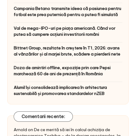
Campania Betano transmite ideea că pasiunea pentru
fotbal este prea puternică pentru a putea fi simulată
Val de mega-IPO-uri pe piața americană. Când vor
putea să cumpere acțiuni investitorii români
Bittnet Group, rezultate în creștere în T1, 2026: avans
al vânzărilor și al marjei brute, scădere a pierderii nete
Doza de amintiri offline, expoziție prin care Pepsi
marchează 60 de ani de prezență în România
Alumil își consolidează implicarea în arhitectura
sustenabilă și promovarea standardelor nZEB
Comentarii recente:
Arnold
on
De ce merită să iei în calcul achiziția de
electrocasnice Toshiba – de la design spectaculos, la