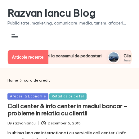
Razvan Iancu Blog
Publicitate, marketing, comunicare, media, turism, afaceri...
re liderii europeni la consumul de podcasturi
Clienţii își vo
Articole recente:
June 20, 2026
Home
card de credit
Posted
Afaceri & Economie
Retail de orice fel
in
Call center & info center in mediul bancar –
probleme in relatia cu clientii
By
razvaniancu
December 5, 2015
Posted
by
In ultima luna am interactionat cu serviciile call center / info