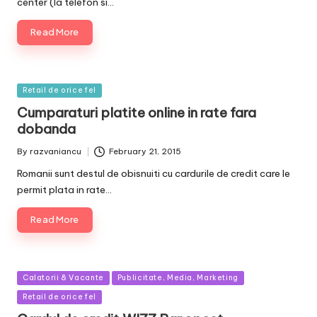
center (la telefon si…
Read More
Posted
Retail de orice fel
in
Cumparaturi platite online in rate fara
dobanda
By
razvaniancu
February 21, 2015
Posted
by
Romanii sunt destul de obisnuiti cu cardurile de credit care le
permit plata in rate…
Read More
Posted
Calatorii & Vacante
Publicitate, Media, Marketing
in
Retail de orice fel