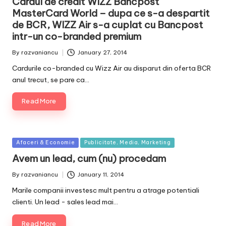
Cardul de credit WIZZ Bancpost
MasterCard World – dupa ce s-a despartit
de BCR, WIZZ Air s-a cuplat cu Bancpost
intr-un co-branded premium
By
razvaniancu
January 27, 2014
Posted
by
Cardurile co-branded cu Wizz Air au disparut din oferta BCR
anul trecut, se pare ca…
Read More
Posted
Afaceri & Economie
Publicitate, Media, Marketing
in
Avem un lead, cum (nu) procedam
By
razvaniancu
January 11, 2014
Posted
by
Marile companii investesc mult pentru a atrage potentiali
clienti. Un lead - sales lead mai…
Read More