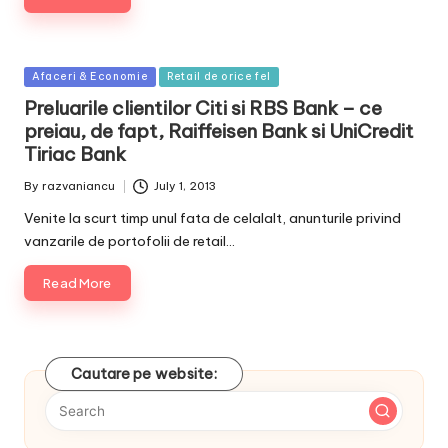
Posted
Afaceri & Economie
Retail de orice fel
in
Preluarile clientilor Citi si RBS Bank – ce
preiau, de fapt, Raiffeisen Bank si UniCredit
Tiriac Bank
By
razvaniancu
July 1, 2013
Posted
by
Venite la scurt timp unul fata de celalalt, anunturile privind
vanzarile de portofolii de retail…
Read More
Cautare pe website: