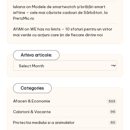
Iuliana
on
Modele de smartwatch și brățări smart
ieftine – cele mai căutate cadouri de Sărbători, la
PretzMic.ro
AYAN
on
WE has no limits – 10 sfaturi pentru un viitor
mai verde cu acțiuni care țin de fiecare dintre noi
Arhiva articole:
Arhiva
articole:
Categories
Afaceri & Economie
503
Calatorii & Vacante
96
Protectia mediului si a animalelor
60