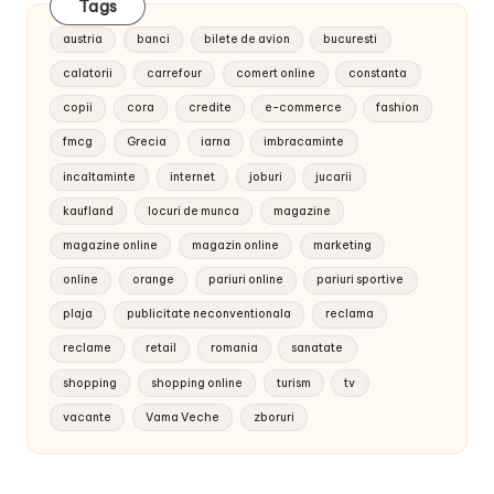
Tags
austria
banci
bilete de avion
bucuresti
calatorii
carrefour
comert online
constanta
copii
cora
credite
e-commerce
fashion
fmcg
Grecia
iarna
imbracaminte
incaltaminte
internet
joburi
jucarii
kaufland
locuri de munca
magazine
magazine online
magazin online
marketing
online
orange
pariuri online
pariuri sportive
plaja
publicitate neconventionala
reclama
reclame
retail
romania
sanatate
shopping
shopping online
turism
tv
vacante
Vama Veche
zboruri