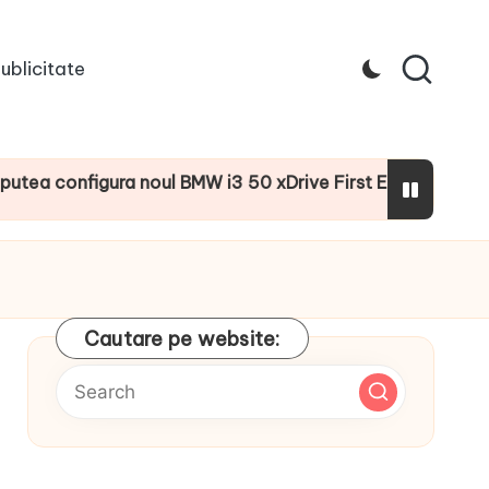
ublicitate
onfigura noul BMW i3 50 xDrive First Edition cu numeroase 
Cautare pe website: