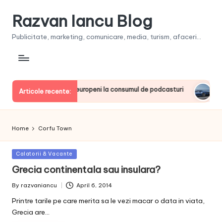
Razvan Iancu Blog
Publicitate, marketing, comunicare, media, turism, afaceri...
ia, printre liderii europeni la consumul de podcasturi
Clien
Articole recente:
June 2
Home
Corfu Town
Posted
Calatorii & Vacante
in
Grecia continentala sau insulara?
By
razvaniancu
April 6, 2014
Posted
by
Printre tarile pe care merita sa le vezi macar o data in viata,
Grecia are…