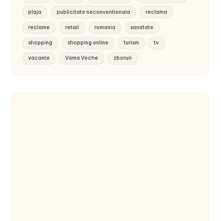
plaja
publicitate neconventionala
reclama
reclame
retail
romania
sanatate
shopping
shopping online
turism
tv
vacante
Vama Veche
zboruri