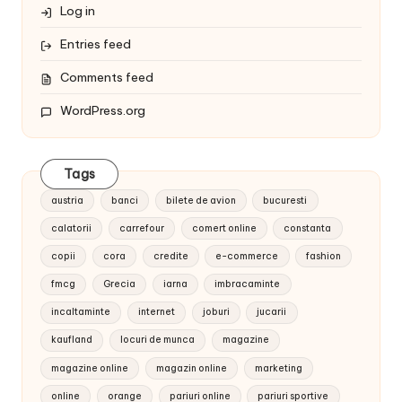
Log in
Entries feed
Comments feed
WordPress.org
Tags
austria
banci
bilete de avion
bucuresti
calatorii
carrefour
comert online
constanta
copii
cora
credite
e-commerce
fashion
fmcg
Grecia
iarna
imbracaminte
incaltaminte
internet
joburi
jucarii
kaufland
locuri de munca
magazine
magazine online
magazin online
marketing
online
orange
pariuri online
pariuri sportive