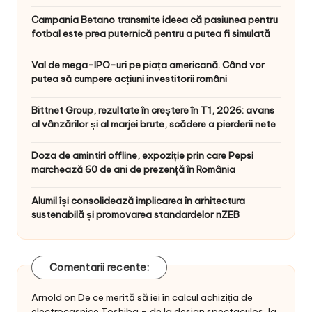
Campania Betano transmite ideea că pasiunea pentru
fotbal este prea puternică pentru a putea fi simulată
Val de mega-IPO-uri pe piața americană. Când vor
putea să cumpere acțiuni investitorii români
Bittnet Group, rezultate în creștere în T1, 2026: avans
al vânzărilor și al marjei brute, scădere a pierderii nete
Doza de amintiri offline, expoziție prin care Pepsi
marchează 60 de ani de prezență în România
Alumil își consolidează implicarea în arhitectura
sustenabilă și promovarea standardelor nZEB
Comentarii recente:
Arnold
on
De ce merită să iei în calcul achiziția de
electrocasnice Toshiba – de la design spectaculos, la