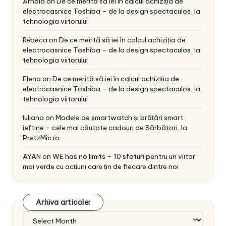
Arnold
on
De ce merită să iei în calcul achiziția de
electrocasnice Toshiba – de la design spectaculos, la
tehnologia viitorului
Rebeca
on
De ce merită să iei în calcul achiziția de
electrocasnice Toshiba – de la design spectaculos, la
tehnologia viitorului
Elena
on
De ce merită să iei în calcul achiziția de
electrocasnice Toshiba – de la design spectaculos, la
tehnologia viitorului
Iuliana
on
Modele de smartwatch și brățări smart
ieftine – cele mai căutate cadouri de Sărbători, la
PretzMic.ro
AYAN
on
WE has no limits – 10 sfaturi pentru un viitor
mai verde cu acțiuni care țin de fiecare dintre noi
Arhiva articole:
Arhiva