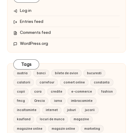
Log in
Entries feed
Comments feed
WordPress.org
Tags
austria
banci
bilete de avion
bucuresti
calatorii
carrefour
comert online
constanta
copii
cora
credite
e-commerce
fashion
fmcg
Grecia
iarna
imbracaminte
incaltaminte
internet
joburi
jucarii
kaufland
locuri de munca
magazine
magazine online
magazin online
marketing