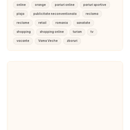
online
orange
pariuri online
pariuri sportive
plaja
publicitate neconventionala
reclama
reclame
retail
romania
sanatate
shopping
shopping online
turism
tv
vacante
Vama Veche
zboruri