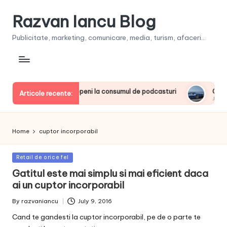
Razvan Iancu Blog
Publicitate, marketing, comunicare, media, turism, afaceri...
printre liderii europeni la consumul de podcasturi
Clienţii 
Articole recente:
June 20, 20
Home
cuptor incorporabil
Posted
Retail de orice fel
in
Gatitul este mai simplu si mai eficient daca
ai un cuptor incorporabil
By
razvaniancu
July 9, 2016
Posted
by
Cand te gandesti la cuptor incorporabil, pe de o parte te