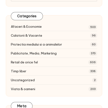
articole:
Categories
Afaceri & Economie
503
Calatorii & Vacante
96
Protectia mediului si a animalelor
60
Publicitate, Media, Marketing
370
Retail de orice fel
606
Timp liber
338
Uncategorized
2
Viata & oameni
203
Meta