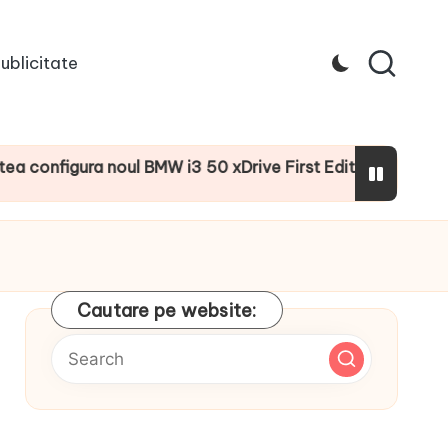
ublicitate
igura noul BMW i3 50 xDrive First Edition cu numeroase dot
Cautare pe website: