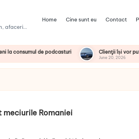
Home
Cine sunt eu
Contact
P
 afaceri...
sumul de podcasturi
Clienţii își vor putea conf
June 20, 2026
t meciurile Romaniei