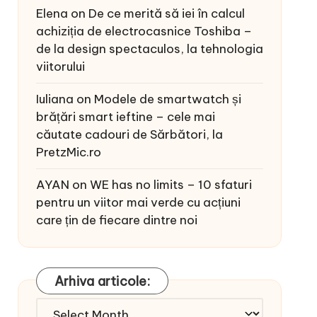
Elena
on
De ce merită să iei în calcul
achiziția de electrocasnice Toshiba –
de la design spectaculos, la tehnologia
viitorului
Iuliana
on
Modele de smartwatch și
brățări smart ieftine – cele mai
căutate cadouri de Sărbători, la
PretzMic.ro
AYAN
on
WE has no limits – 10 sfaturi
pentru un viitor mai verde cu acțiuni
care țin de fiecare dintre noi
Arhiva articole:
Arhiva