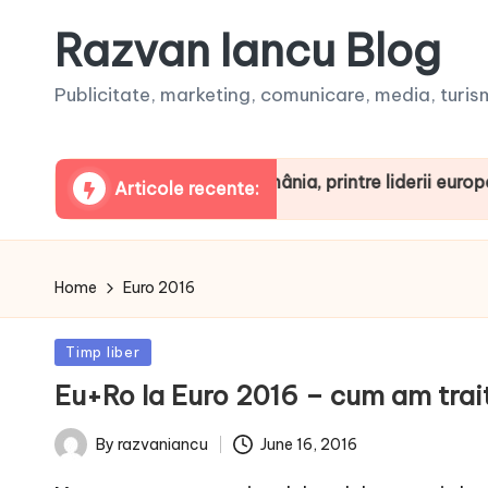
Razvan Iancu Blog
Publicitate, marketing, comunicare, media, turism,
a ARBOpodcast. România, printre liderii europeni la con
Articole recente:
Home
Euro 2016
Posted
Timp liber
in
Eu+Ro la Euro 2016 – cum am trai
June 16, 2016
By
razvaniancu
Posted
by