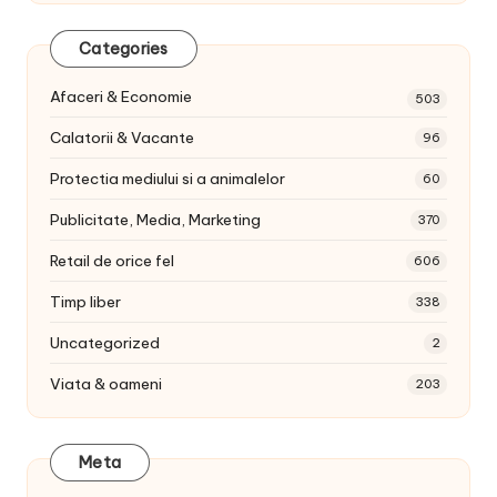
Categories
Afaceri & Economie
503
Calatorii & Vacante
96
Protectia mediului si a animalelor
60
Publicitate, Media, Marketing
370
Retail de orice fel
606
Timp liber
338
Uncategorized
2
Viata & oameni
203
Meta