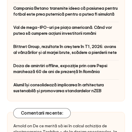
Campania Betano transmite ideea că pasiunea pentru
fotbal este prea puternică pentru a putea fi simulată
Val de mega-IPO-uri pe piața americană. Când vor
putea să cumpere acțiuni investitorii români
Bittnet Group, rezultate în creștere în T1, 2026: avans
al vânzărilor și al marjei brute, scădere a pierderii nete
Doza de amintiri offline, expoziție prin care Pepsi
marchează 60 de ani de prezență în România
Alumil își consolidează implicarea în arhitectura
sustenabilă și promovarea standardelor nZEB
Comentarii recente:
Arnold
on
De ce merită să iei în calcul achiziția de
electrocasnice Toshiba – de la design spectaculos, la