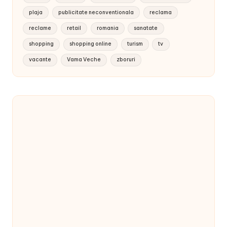
plaja
publicitate neconventionala
reclama
reclame
retail
romania
sanatate
shopping
shopping online
turism
tv
vacante
Vama Veche
zboruri