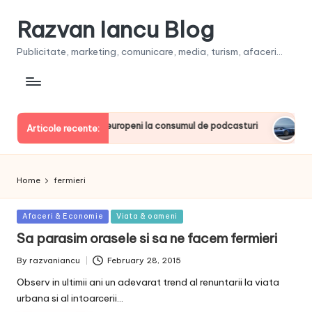
Razvan Iancu Blog
Publicitate, marketing, comunicare, media, turism, afaceri...
a, printre liderii europeni la consumul de podcasturi
Clienţ
Articole recente:
June 20
Home
fermieri
Posted
Afaceri & Economie
Viata & oameni
in
Sa parasim orasele si sa ne facem fermieri
By
razvaniancu
February 28, 2015
Posted
by
Observ in ultimii ani un adevarat trend al renuntarii la viata
urbana si al intoarcerii…