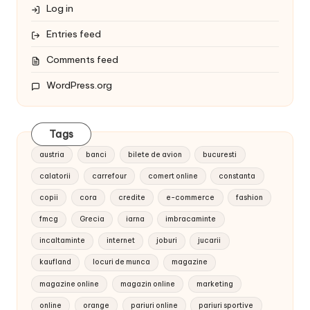
Log in
Entries feed
Comments feed
WordPress.org
Tags
austria
banci
bilete de avion
bucuresti
calatorii
carrefour
comert online
constanta
copii
cora
credite
e-commerce
fashion
fmcg
Grecia
iarna
imbracaminte
incaltaminte
internet
joburi
jucarii
kaufland
locuri de munca
magazine
magazine online
magazin online
marketing
online
orange
pariuri online
pariuri sportive