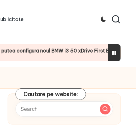
ublicitate
onfigura noul BMW i3 50 xDrive First Edition cu numeroase 
Cautare pe website: