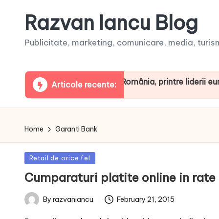
Razvan Iancu Blog
Publicitate, marketing, comunicare, media, turism,
aua ARBOpodcast. România, printre liderii europeni la 
Articole recente:
Home
Garanti Bank
Posted
Retail de orice fel
in
Cumparaturi platite online in rat
February 21, 2015
By
razvaniancu
Posted
by