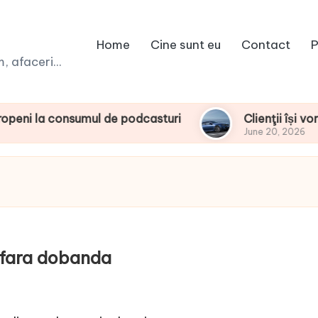
Home
Cine sunt eu
Contact
P
 afaceri...
consumul de podcasturi
Clienţii își vor putea c
June 20, 2026
e fara dobanda