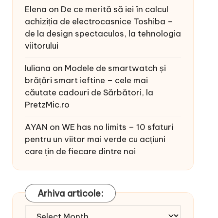
Elena
on
De ce merită să iei în calcul
achiziția de electrocasnice Toshiba –
de la design spectaculos, la tehnologia
viitorului
Iuliana
on
Modele de smartwatch și
brățări smart ieftine – cele mai
căutate cadouri de Sărbători, la
PretzMic.ro
AYAN
on
WE has no limits – 10 sfaturi
pentru un viitor mai verde cu acțiuni
care țin de fiecare dintre noi
Arhiva articole:
Arhiva