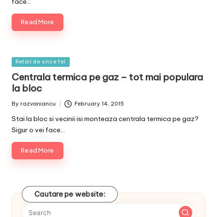
face…
Read More
Posted
Retail de orice fel
in
Centrala termica pe gaz – tot mai populara
la bloc
By
razvaniancu
February 14, 2015
Posted
by
Stai la bloc si vecinii isi monteaza centrala termica pe gaz?
Sigur o vei face…
Read More
Cautare pe website: