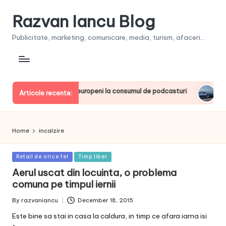
Razvan Iancu Blog
Publicitate, marketing, comunicare, media, turism, afaceri...
a, printre liderii europeni la consumul de podcasturi
Clienţ
Articole recente:
June 20
Home
incalzire
Posted
Retail de orice fel
Timp liber
in
Aerul uscat din locuinta, o problema
comuna pe timpul iernii
By
razvaniancu
December 18, 2015
Posted
by
Este bine sa stai in casa la caldura, in timp ce afara iarna isi