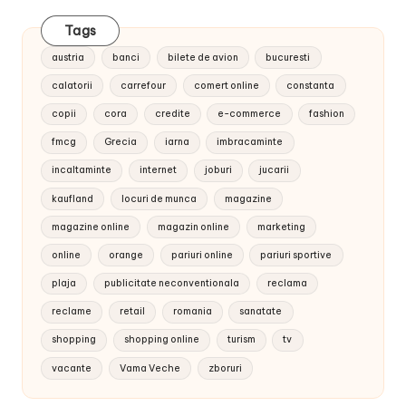
Tags
austria
banci
bilete de avion
bucuresti
calatorii
carrefour
comert online
constanta
copii
cora
credite
e-commerce
fashion
fmcg
Grecia
iarna
imbracaminte
incaltaminte
internet
joburi
jucarii
kaufland
locuri de munca
magazine
magazine online
magazin online
marketing
online
orange
pariuri online
pariuri sportive
plaja
publicitate neconventionala
reclama
reclame
retail
romania
sanatate
shopping
shopping online
turism
tv
vacante
Vama Veche
zboruri