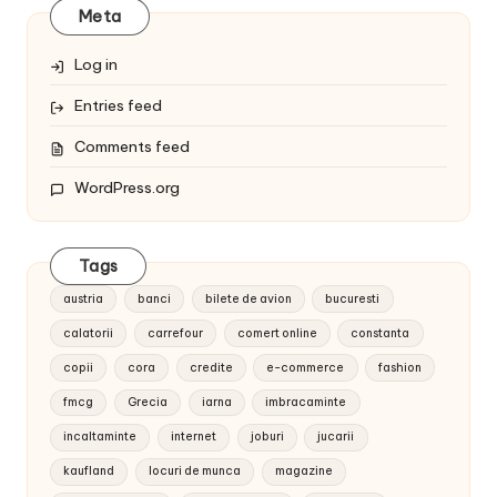
Meta
Log in
Entries feed
Comments feed
WordPress.org
Tags
austria
banci
bilete de avion
bucuresti
calatorii
carrefour
comert online
constanta
copii
cora
credite
e-commerce
fashion
fmcg
Grecia
iarna
imbracaminte
incaltaminte
internet
joburi
jucarii
kaufland
locuri de munca
magazine