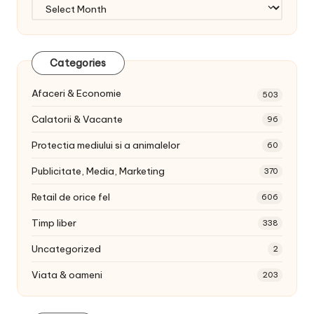
Arhiva
articole:
Categories
Afaceri & Economie
503
Calatorii & Vacante
96
Protectia mediului si a animalelor
60
Publicitate, Media, Marketing
370
Retail de orice fel
606
Timp liber
338
Uncategorized
2
Viata & oameni
203