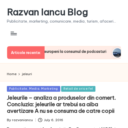
Razvan Iancu Blog
Publicitate, marketing, comunicare, media, turism, afaceri...
ia, printre liderii europeni la consumul de podcasturi
Clien
Articole recente:
June 2
Home
jeleuri
Posted
Publicitate, Media, Marketing
Retail de orice fel
in
Jeleurile – analiza a produselor din comert.
Concluzia: jeleurile ar trebui sa aiba
avertizare A nu se consuma de catre copii
By
razvaniancu
July 6, 2016
Posted
by