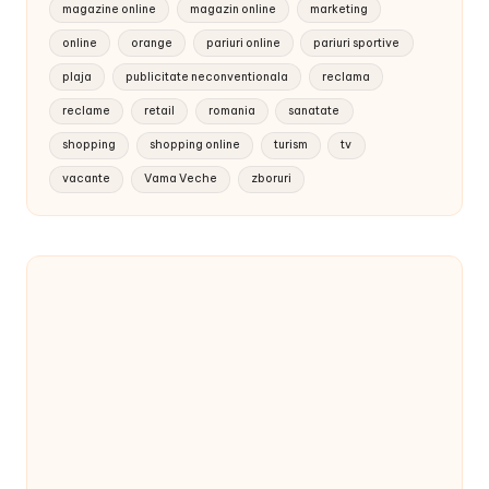
magazine online
magazin online
marketing
online
orange
pariuri online
pariuri sportive
plaja
publicitate neconventionala
reclama
reclame
retail
romania
sanatate
shopping
shopping online
turism
tv
vacante
Vama Veche
zboruri