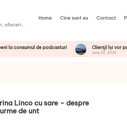
Home
Cine sunt eu
Contact
P
 afaceri...
sumul de podcasturi
Clienţii își vor putea con
June 20, 2026
rina Linco cu sare – despre
u urme de unt