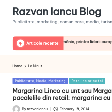
Razvan Iancu Blog
Publicitate, marketing, comunicare, media, turism,
a ARBOpodcast. România, printre liderii europeni la con
Articole recente:
Home
La Minut
Posted
Publicitate, Media, Marketing
Retail de orice fel
in
Margarina Linco cu unt sau Marga
pacalelile din retail: margarina c
February 18, 2014
By
razvaniancu
Posted