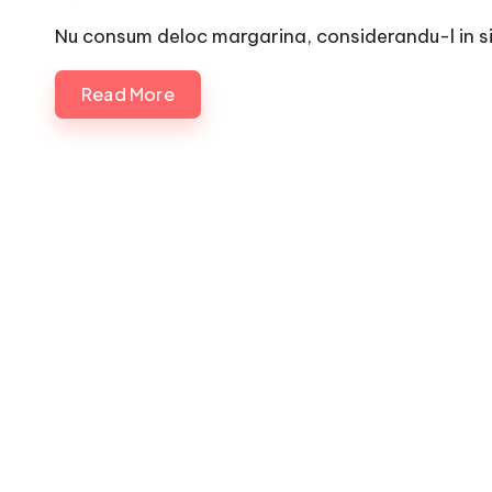
by
Nu consum deloc margarina, considerandu-l in sin
Read More