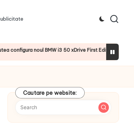
ublicitate
figura noul BMW i3 50 xDrive First Edition cu numeroase do
Cautare pe website: