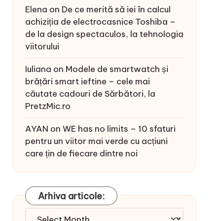
Elena
on
De ce merită să iei în calcul
achiziția de electrocasnice Toshiba –
de la design spectaculos, la tehnologia
viitorului
Iuliana
on
Modele de smartwatch și
brățări smart ieftine – cele mai
căutate cadouri de Sărbători, la
PretzMic.ro
AYAN
on
WE has no limits – 10 sfaturi
pentru un viitor mai verde cu acțiuni
care țin de fiecare dintre noi
Arhiva articole:
Arhiva