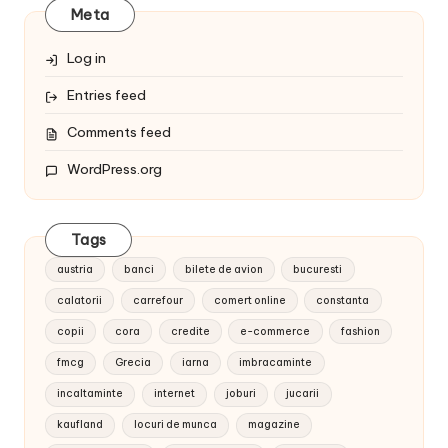
Meta
Log in
Entries feed
Comments feed
WordPress.org
Tags
austria
banci
bilete de avion
bucuresti
calatorii
carrefour
comert online
constanta
copii
cora
credite
e-commerce
fashion
fmcg
Grecia
iarna
imbracaminte
incaltaminte
internet
joburi
jucarii
kaufland
locuri de munca
magazine