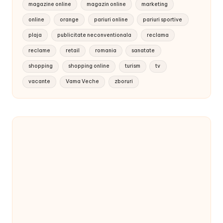
magazine online
magazin online
marketing
online
orange
pariuri online
pariuri sportive
plaja
publicitate neconventionala
reclama
reclame
retail
romania
sanatate
shopping
shopping online
turism
tv
vacante
Vama Veche
zboruri