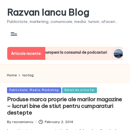
Razvan Iancu Blog
Publicitate, marketing, comunicare, media, turism, afaceri...
a, printre liderii europeni la consumul de podcasturi
Clienţ
Articole recente:
June 20
Home
lactag
Posted
Publicitate, Media, Marketing
Retail de orice fel
in
Produse marca proprie ale marilor magazine
– lucruri bine de stiut pentru cumparaturi
destepte
By
razvaniancu
February 2, 2014
Posted
by