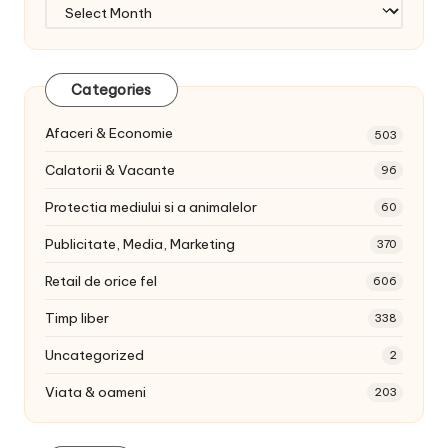
Arhiva
articole:
Categories
Afaceri & Economie
503
Calatorii & Vacante
96
Protectia mediului si a animalelor
60
Publicitate, Media, Marketing
370
Retail de orice fel
606
Timp liber
338
Uncategorized
2
Viata & oameni
203