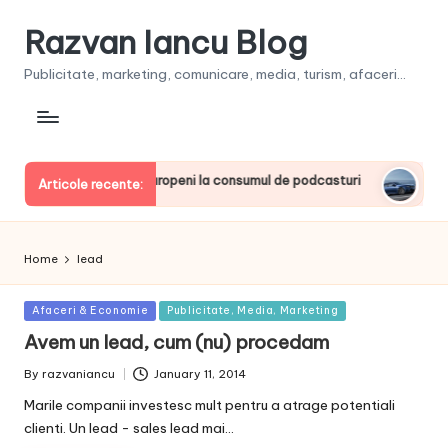
Razvan Iancu Blog
Publicitate, marketing, comunicare, media, turism, afaceri...
, printre liderii europeni la consumul de podcasturi
Clienţii
Articole recente:
June 20, 
Home
lead
Posted
Afaceri & Economie
Publicitate, Media, Marketing
in
Avem un lead, cum (nu) procedam
By
razvaniancu
January 11, 2014
Posted
by
Marile companii investesc mult pentru a atrage potentiali
clienti. Un lead - sales lead mai…