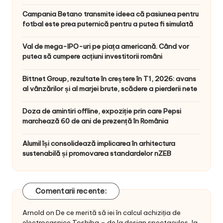
Campania Betano transmite ideea că pasiunea pentru
fotbal este prea puternică pentru a putea fi simulată
Val de mega-IPO-uri pe piața americană. Când vor
putea să cumpere acțiuni investitorii români
Bittnet Group, rezultate în creștere în T1, 2026: avans
al vânzărilor și al marjei brute, scădere a pierderii nete
Doza de amintiri offline, expoziție prin care Pepsi
marchează 60 de ani de prezență în România
Alumil își consolidează implicarea în arhitectura
sustenabilă și promovarea standardelor nZEB
Comentarii recente:
Arnold
on
De ce merită să iei în calcul achiziția de
electrocasnice Toshiba – de la design spectaculos, la