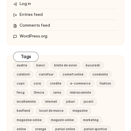
Log in
Entries feed
Comments feed
WordPress.org
Tags
austria
banci
bilete de avion
bucuresti
calatorii
carrefour
comert online
constanta
copii
cora
credite
e-commerce
fashion
fmcg
Grecia
iarna
imbracaminte
incaltaminte
internet
joburi
jucarii
kaufland
locuri de munca
magazine
magazine online
magazin online
marketing
online
orange
pariuri online
pariuri sportive