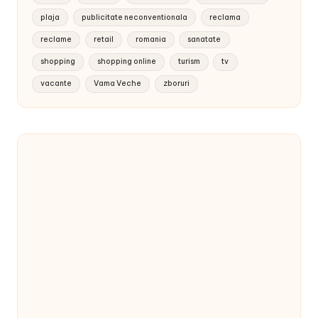
plaja
publicitate neconventionala
reclama
reclame
retail
romania
sanatate
shopping
shopping online
turism
tv
vacante
Vama Veche
zboruri