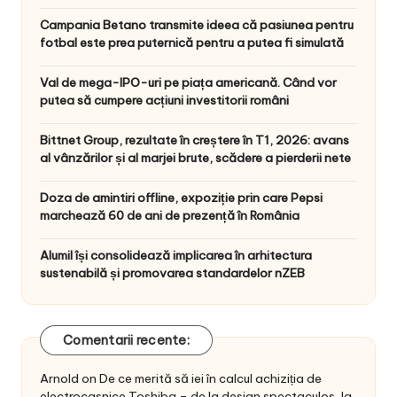
Campania Betano transmite ideea că pasiunea pentru
fotbal este prea puternică pentru a putea fi simulată
Val de mega-IPO-uri pe piața americană. Când vor
putea să cumpere acțiuni investitorii români
Bittnet Group, rezultate în creștere în T1, 2026: avans
al vânzărilor și al marjei brute, scădere a pierderii nete
Doza de amintiri offline, expoziție prin care Pepsi
marchează 60 de ani de prezență în România
Alumil își consolidează implicarea în arhitectura
sustenabilă și promovarea standardelor nZEB
Comentarii recente:
Arnold
on
De ce merită să iei în calcul achiziția de
electrocasnice Toshiba – de la design spectaculos, la