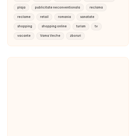
plaja
publicitate neconventionala
reclama
reclame
retail
romania
sanatate
shopping
shopping online
turism
tv
vacante
Vama Veche
zboruri