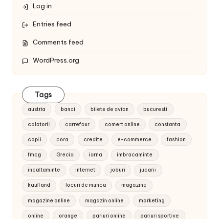
Log in
Entries feed
Comments feed
WordPress.org
Tags
austria
banci
bilete de avion
bucuresti
calatorii
carrefour
comert online
constanta
copii
cora
credite
e-commerce
fashion
fmcg
Grecia
iarna
imbracaminte
incaltaminte
internet
joburi
jucarii
kaufland
locuri de munca
magazine
magazine online
magazin online
marketing
online
orange
pariuri online
pariuri sportive