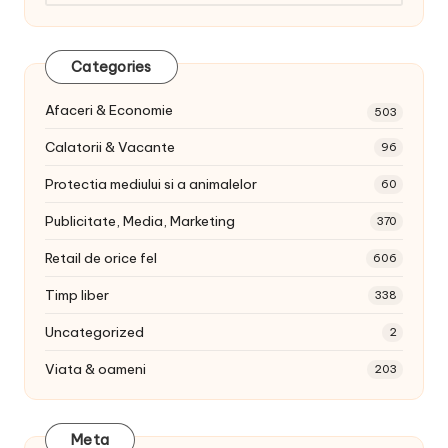
articole:
Categories
Afaceri & Economie
503
Calatorii & Vacante
96
Protectia mediului si a animalelor
60
Publicitate, Media, Marketing
370
Retail de orice fel
606
Timp liber
338
Uncategorized
2
Viata & oameni
203
Meta