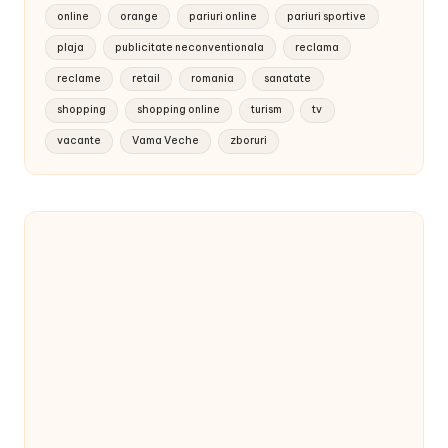
online
orange
pariuri online
pariuri sportive
plaja
publicitate neconventionala
reclama
reclame
retail
romania
sanatate
shopping
shopping online
turism
tv
vacante
Vama Veche
zboruri