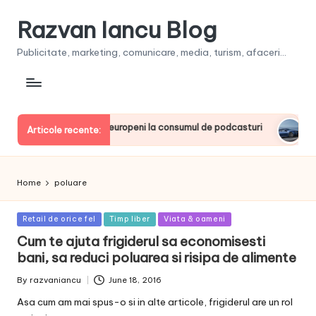
Razvan Iancu Blog
Publicitate, marketing, comunicare, media, turism, afaceri...
a, printre liderii europeni la consumul de podcasturi
Clien
Articole recente:
June 2
Home
poluare
Posted
Retail de orice fel
Timp liber
Viata & oameni
in
Cum te ajuta frigiderul sa economisesti
bani, sa reduci poluarea si risipa de alimente
By
razvaniancu
June 18, 2016
Posted
by
Asa cum am mai spus-o si in alte articole, frigiderul are un rol