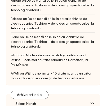
Arnold
on
De ce merită să iei în calcul achiziția de
electrocasnice Toshiba – de la design spectaculos, la
tehnologia viitorului
Rebeca
on
De ce merită să iei în calcul achiziția de
electrocasnice Toshiba – de la design spectaculos, la
tehnologia viitorului
Elena
on
De ce merită să iei în calcul achiziția de
electrocasnice Toshiba – de la design spectaculos, la
tehnologia viitorului
Iuliana
on
Modele de smartwatch și brățări smart
ieftine – cele mai căutate cadouri de Sărbători, la
PretzMic.ro
AYAN
on
WE has no limits – 10 sfaturi pentru un viitor
mai verde cu acțiuni care țin de fiecare dintre noi
Arhiva articole:
Arhiva