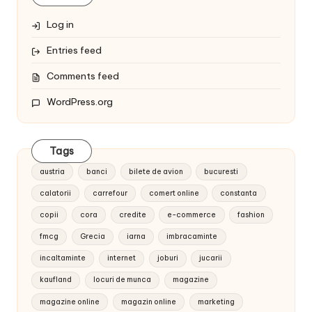
Log in
Entries feed
Comments feed
WordPress.org
Tags
austria
banci
bilete de avion
bucuresti
calatorii
carrefour
comert online
constanta
copii
cora
credite
e-commerce
fashion
fmcg
Grecia
iarna
imbracaminte
incaltaminte
internet
joburi
jucarii
kaufland
locuri de munca
magazine
magazine online
magazin online
marketing