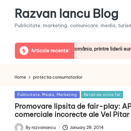
Razvan Iancu Blog
Publicitate, marketing, comunicare, media, turism,
aua ARBOpodcast. România, printre liderii europeni la c
Articole recente:
Home
protectia consumatorilor
Posted
Publicitate, Media, Marketing
Retail de orice fel
in
Promovare lipsita de fair-play: 
comerciale incorecte ale Vel Pita
January 28, 2014
By
razvaniancu
Posted