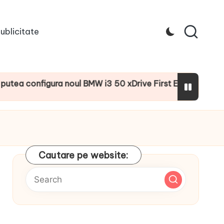
ublicitate
onfigura noul BMW i3 50 xDrive First Edition cu numeroase 
Cautare pe website: