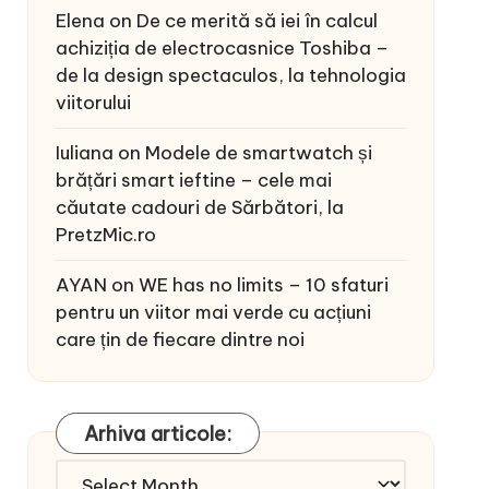
Elena
on
De ce merită să iei în calcul
achiziția de electrocasnice Toshiba –
de la design spectaculos, la tehnologia
viitorului
Iuliana
on
Modele de smartwatch și
brățări smart ieftine – cele mai
căutate cadouri de Sărbători, la
PretzMic.ro
AYAN
on
WE has no limits – 10 sfaturi
pentru un viitor mai verde cu acțiuni
care țin de fiecare dintre noi
Arhiva articole:
Arhiva