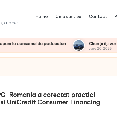
Home
Cine sunt eu
Contact
P
 afaceri...
onsumul de podcasturi
Clienţii își vor putea c
June 20, 2026
APC-Romania a corectat practici
r si UniCredit Consumer Financing