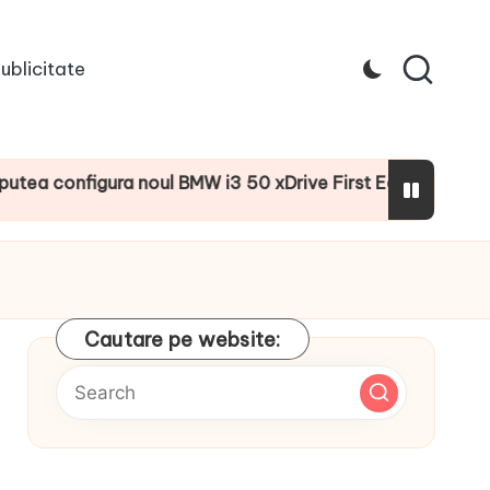
ublicitate
onfigura noul BMW i3 50 xDrive First Edition cu numeroase 
Cautare pe website: