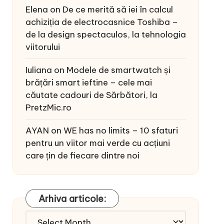
Elena
on
De ce merită să iei în calcul
achiziția de electrocasnice Toshiba –
de la design spectaculos, la tehnologia
viitorului
Iuliana
on
Modele de smartwatch și
brățări smart ieftine – cele mai
căutate cadouri de Sărbători, la
PretzMic.ro
AYAN
on
WE has no limits – 10 sfaturi
pentru un viitor mai verde cu acțiuni
care țin de fiecare dintre noi
Arhiva articole:
Arhiva