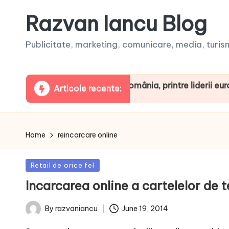
Razvan Iancu Blog
Publicitate, marketing, comunicare, media, turism,
aua ARBOpodcast. România, printre liderii europeni la c
Articole recente:
Home
reincarcare online
Posted
Retail de orice fel
in
Incarcarea online a cartelelor de t
June 19, 2014
By
razvaniancu
Posted
by