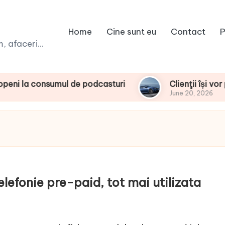
Home
Cine sunt eu
Contact
P
 afaceri...
onsumul de podcasturi
Clienţii își vor putea c
June 20, 2026
elefonie pre-paid, tot mai utilizata