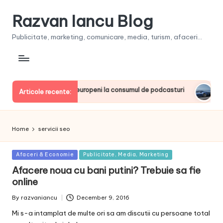
Razvan Iancu Blog
Publicitate, marketing, comunicare, media, turism, afaceri...
a, printre liderii europeni la consumul de podcasturi
Clienţ
Articole recente:
June 20
Home
servicii seo
Posted
Afaceri & Economie
Publicitate, Media, Marketing
in
Afacere noua cu bani putini? Trebuie sa fie
online
By
razvaniancu
December 9, 2016
Posted
by
Mi s-a intamplat de multe ori sa am discutii cu persoane total