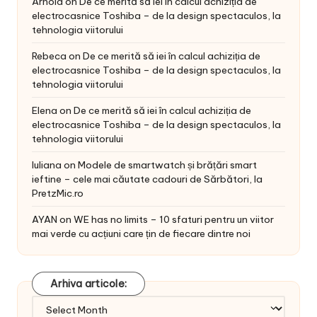
Arnold
on
De ce merită să iei în calcul achiziția de
electrocasnice Toshiba – de la design spectaculos, la
tehnologia viitorului
Rebeca
on
De ce merită să iei în calcul achiziția de
electrocasnice Toshiba – de la design spectaculos, la
tehnologia viitorului
Elena
on
De ce merită să iei în calcul achiziția de
electrocasnice Toshiba – de la design spectaculos, la
tehnologia viitorului
Iuliana
on
Modele de smartwatch și brățări smart
ieftine – cele mai căutate cadouri de Sărbători, la
PretzMic.ro
AYAN
on
WE has no limits – 10 sfaturi pentru un viitor
mai verde cu acțiuni care țin de fiecare dintre noi
Arhiva articole:
Arhiva