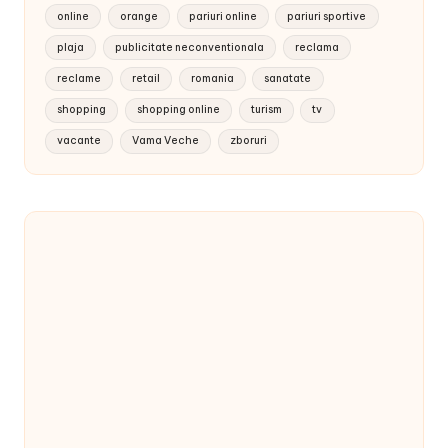
online
orange
pariuri online
pariuri sportive
plaja
publicitate neconventionala
reclama
reclame
retail
romania
sanatate
shopping
shopping online
turism
tv
vacante
Vama Veche
zboruri