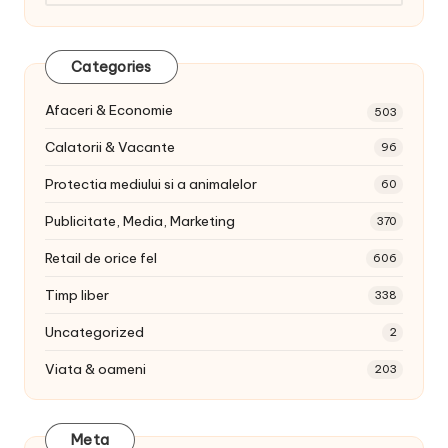
articole:
Categories
Afaceri & Economie
503
Calatorii & Vacante
96
Protectia mediului si a animalelor
60
Publicitate, Media, Marketing
370
Retail de orice fel
606
Timp liber
338
Uncategorized
2
Viata & oameni
203
Meta