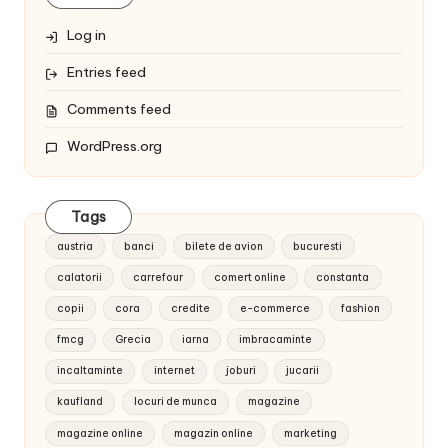
Log in
Entries feed
Comments feed
WordPress.org
Tags
austria
banci
bilete de avion
bucuresti
calatorii
carrefour
comert online
constanta
copii
cora
credite
e-commerce
fashion
fmcg
Grecia
iarna
imbracaminte
incaltaminte
internet
joburi
jucarii
kaufland
locuri de munca
magazine
magazine online
magazin online
marketing