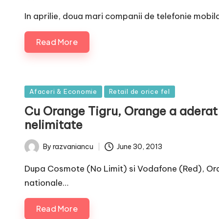
by
In aprilie, doua mari companii de telefonie mobi
Read More
Posted
Afaceri & Economie
Retail de orice fel
in
Cu Orange Tigru, Orange a aderat 
nelimitate
June 30, 2013
By
razvaniancu
Posted
by
Dupa Cosmote (No Limit) si Vodafone (Red), Or
nationale…
Read More