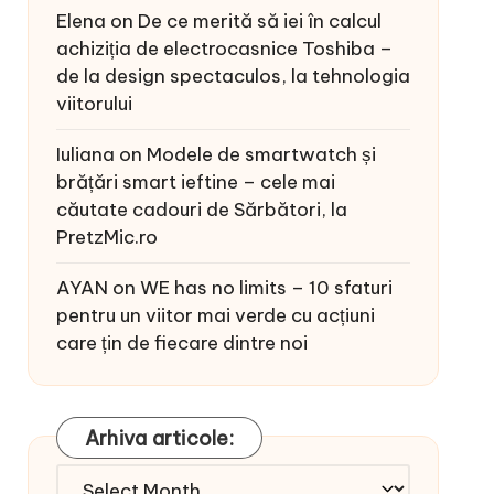
Elena
on
De ce merită să iei în calcul
achiziția de electrocasnice Toshiba –
de la design spectaculos, la tehnologia
viitorului
Iuliana
on
Modele de smartwatch și
brățări smart ieftine – cele mai
căutate cadouri de Sărbători, la
PretzMic.ro
AYAN
on
WE has no limits – 10 sfaturi
pentru un viitor mai verde cu acțiuni
care țin de fiecare dintre noi
Arhiva articole:
Arhiva