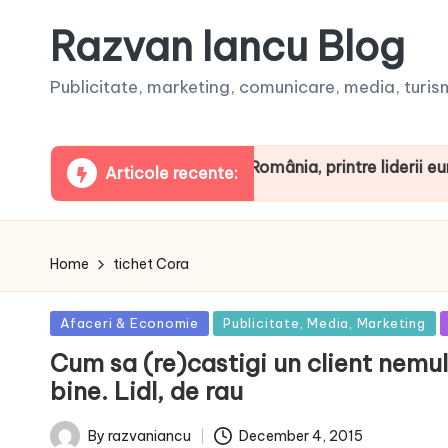
Razvan Iancu Blog
Publicitate, marketing, comunicare, media, turism,
eaua ARBOpodcast. România, printre liderii europeni la 
Articole recente:
Home
tichet Cora
Posted
Afaceri & Economie
Publicitate, Media, Marketing
in
Cum sa (re)castigi un client nemu
bine. Lidl, de rau
December 4, 2015
By
razvaniancu
Posted