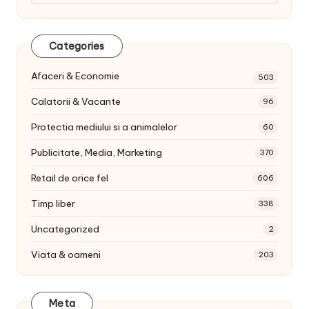
articole:
Categories
Afaceri & Economie
503
Calatorii & Vacante
96
Protectia mediului si a animalelor
60
Publicitate, Media, Marketing
370
Retail de orice fel
606
Timp liber
338
Uncategorized
2
Viata & oameni
203
Meta