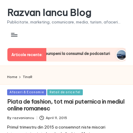
Razvan Iancu Blog
Publicitate, marketing, comunicare, media, turism, afaceri...
a, printre liderii europeni la consumul de podcasturi
Clienţ
Articole recente:
June 20
Home
TinaR
Posted
Afaceri & Economie
Retail de orice fel
in
Piata de fashion, tot mai puternica in mediul
online romanesc
By
razvaniancu
April 11, 2015
Posted
by
Primul trimestru din 2015 a consemnat niste miscari