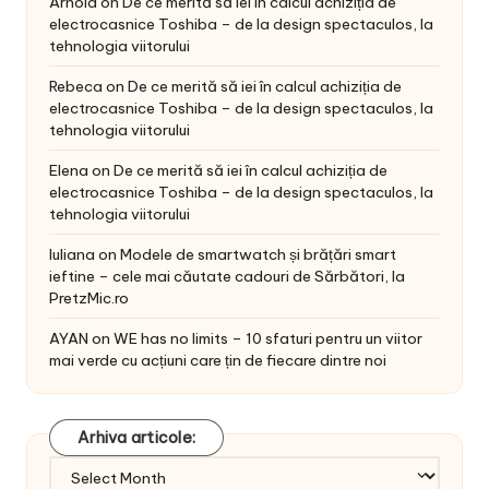
Arnold
on
De ce merită să iei în calcul achiziția de
electrocasnice Toshiba – de la design spectaculos, la
tehnologia viitorului
Rebeca
on
De ce merită să iei în calcul achiziția de
electrocasnice Toshiba – de la design spectaculos, la
tehnologia viitorului
Elena
on
De ce merită să iei în calcul achiziția de
electrocasnice Toshiba – de la design spectaculos, la
tehnologia viitorului
Iuliana
on
Modele de smartwatch și brățări smart
ieftine – cele mai căutate cadouri de Sărbători, la
PretzMic.ro
AYAN
on
WE has no limits – 10 sfaturi pentru un viitor
mai verde cu acțiuni care țin de fiecare dintre noi
Arhiva articole:
Arhiva