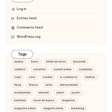
Log in
Entries feed
Comments feed
WordPress.org
Tags
austria
banci
bilete de avion
bucuresti
calatorii
carrefour
comert online
constanta
copii
cora
credite
e-commerce
fashion
fmcg
Grecia
iarna
imbracaminte
incaltaminte
internet
joburi
jucarii
kaufland
locuri de munca
magazine
magazine online
magazin online
marketing