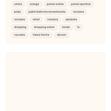
online
orange
pariuri online
pariuri sportive
plaja
publicitate neconventionala
reclama
reclame
retail
romania
sanatate
shopping
shopping online
turism
tv
vacante
Vama Veche
zboruri