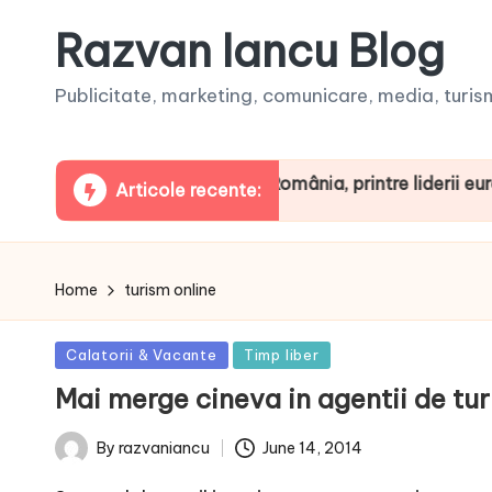
Razvan Iancu Blog
Publicitate, marketing, comunicare, media, turism,
aua ARBOpodcast. România, printre liderii europeni la c
Articole recente:
Home
turism online
Posted
Calatorii & Vacante
Timp liber
in
Mai merge cineva in agentii de tu
June 14, 2014
By
razvaniancu
Posted
by