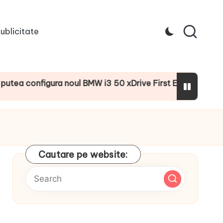
ublicitate
onfigura noul BMW i3 50 xDrive First Edition cu numeroase 
Cautare pe website: