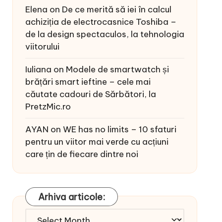
Elena
on
De ce merită să iei în calcul
achiziția de electrocasnice Toshiba –
de la design spectaculos, la tehnologia
viitorului
Iuliana
on
Modele de smartwatch și
brățări smart ieftine – cele mai
căutate cadouri de Sărbători, la
PretzMic.ro
AYAN
on
WE has no limits – 10 sfaturi
pentru un viitor mai verde cu acțiuni
care țin de fiecare dintre noi
Arhiva articole:
Arhiva