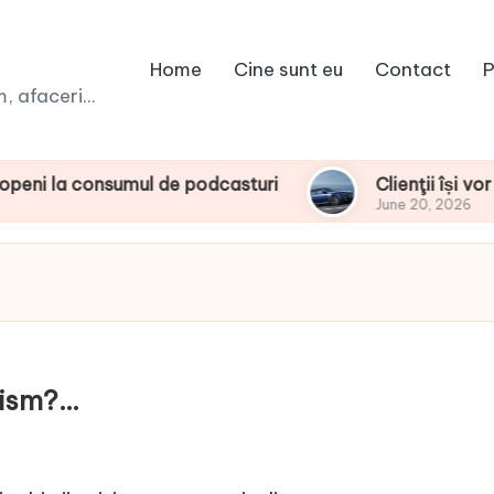
Home
Cine sunt eu
Contact
P
 afaceri...
onsumul de podcasturi
Clienţii își vor putea c
June 20, 2026
rism?…