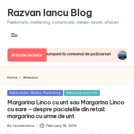
Razvan Iancu Blog
Publicitate, marketing, comunicare, media, turism, afaceri...
a, printre liderii europeni la consumul de podcasturi
Clienţ
Articole recente:
June 20
Home
Wiesana
Posted
Publicitate, Media, Marketing
Retail de orice fel
in
Margarina Linco cu unt sau Margarina Linco
cu sare – despre pacalelile din retail:
margarina cu urme de unt
By
razvaniancu
February 18, 2014
Posted
by