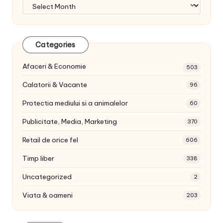
Arhiva
articole:
Categories
Afaceri & Economie
503
Calatorii & Vacante
96
Protectia mediului si a animalelor
60
Publicitate, Media, Marketing
370
Retail de orice fel
606
Timp liber
338
Uncategorized
2
Viata & oameni
203