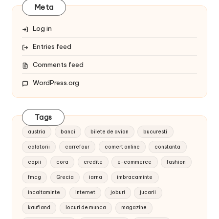
Meta
Log in
Entries feed
Comments feed
WordPress.org
Tags
austria
banci
bilete de avion
bucuresti
calatorii
carrefour
comert online
constanta
copii
cora
credite
e-commerce
fashion
fmcg
Grecia
iarna
imbracaminte
incaltaminte
internet
joburi
jucarii
kaufland
locuri de munca
magazine