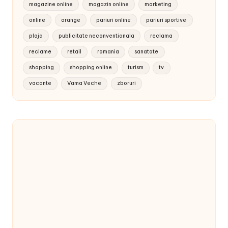
magazine online
magazin online
marketing
online
orange
pariuri online
pariuri sportive
plaja
publicitate neconventionala
reclama
reclame
retail
romania
sanatate
shopping
shopping online
turism
tv
vacante
Vama Veche
zboruri