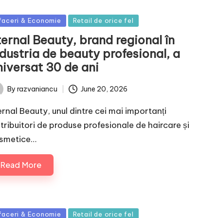
sted
faceri & Economie
Retail de orice fel
ernal Beauty, brand regional în
dustria de beauty profesional, a
niversat 30 de ani
June 20, 2026
By
razvaniancu
ted
ernal Beauty, unul dintre cei mai importanți
stribuitori de produse profesionale de haircare și
smetice…
Read More
sted
faceri & Economie
Retail de orice fel