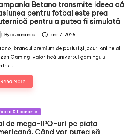
ampania Betano transmite ideea că
asiunea pentru fotbal este prea
uternică pentru a putea fi simulată
June 7, 2026
By
razvaniancu
ted
tano, brandul premium de pariuri și jocuri online al
izen Gaming, valorifică universul gamingului
ntru…
Read More
sted
faceri & Economie
al de mega-IPO-uri pe piața
mericană. Când vor putea să