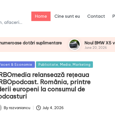
Home
Cine sunt eu
Contact
P
 afaceri...
suplimentare
Noul BMW X5 va fi primul model BMW
June 20, 2026
sted
faceri & Economie
Publicitate, Media, Marketing
RBOmedia relansează rețeaua
RBOpodcast. România, printre
derii europeni la consumul de
odcasturi
July 4, 2026
By
razvaniancu
ted