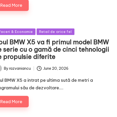
Read More
sted
faceri & Economie
Retail de orice fel
oul BMW X5 va fi primul model BMW
 serie cu o gamă de cinci tehnologii
 propulsie diferite
June 20, 2026
By
razvaniancu
ted
ul BMW X5 a intrat pe ultima sută de metri a
ogramului său de dezvoltare.…
Read More