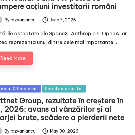
umpere acțiuni investitorii români
June 7, 2026
By
razvaniancu
ted
stările așteptate ale SpaceX, Anthropic și OpenAI ar
tea reprezenta unul dintre cele mai importante…
Read More
sted
faceri & Economie
Retail de orice fel
ttnet Group, rezultate în creștere în
, 2026: avans al vânzărilor și al
rjei brute, scădere a pierderii nete
May 30, 2026
By
razvaniancu
ted