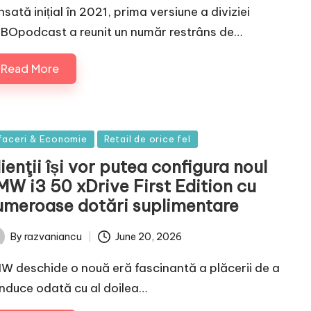
sată inițial în 2021, prima versiune a diviziei
BOpodcast a reunit un număr restrâns de…
Read More
sted
faceri & Economie
Retail de orice fel
ienţii își vor putea configura noul
MW i3 50 xDrive First Edition cu
umeroase dotări suplimentare
June 20, 2026
By
razvaniancu
ted
W deschide o nouă eră fascinantă a plăcerii de a
nduce odată cu al doilea…