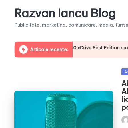
Razvan Iancu Blog
Publicitate, marketing, comunicare, media, turism,
a noul BMW i3 50 xDrive First Edition cu numeroase dotări 
Articole recente:
Po
A
in
A
A
li
p
Pos
by