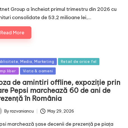
ttnet Group a încheiat primul trimestru din 2026 cu
nituri consolidate de 53,2 milioane lei,…
Read More
sted
ublicitate, Media, Marketing
Retail de orice fel
imp liber
Viata & oameni
za de amintiri offline, expoziție prin
are Pepsi marchează 60 de ani de
rezență în România
May 29, 2026
By
razvaniancu
ted
psi marchează șase decenii de prezență pe piața