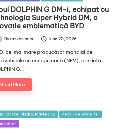
oul DOLPHIN G DM-i, echipat cu
ehnologia Super Hybrid DM, o
novație emblematică BYD
June 20, 2026
By
razvaniancu
ted
D, cel mai mare producător mondial de
tovehicule cu energie nouă (NEV), prezintă
LPHIN G…
Read More
sted
ublicitate, Media, Marketing
Retail de orice fel
imp liber