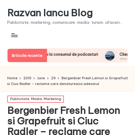
Razvan Iancu Blog
Publicitate, marketing, comunicare, media, turism, afaceri...
rii europeni la consumul de podcasturi
Clienţii își vor putea
Articole recente:
June 20, 2026
Home
2013
June
29
Bergenbier Fresh Lemon si Grapefruit
si Ciuc Radler – reclame care denatureaza adevarul
Posted
Publicitate, Media, Marketing
in
Bergenbier Fresh Lemon
si Grapefruit si Ciuc
Radler – reclame care