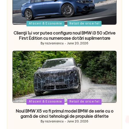
Posted
Afaceri & Economie
Retail de orice fel
in
Clienţii își vor putea configura noul BMW i3 50 xDrive
First Edition cu numeroase dotări suplimentare
By
razvaniancu
June 20, 2026
Posted
by
Posted
Afaceri & Economie
Retail de orice fel
in
Noul BMW X5 va fi primul model BMW de serie cu o
gamă de cinci tehnologii de propulsie diferite
By
razvaniancu
June 20, 2026
Posted
by