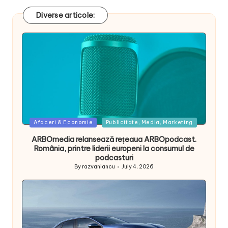
Diverse articole:
Posted
Afaceri & Economie
Publicitate, Media, Marketing
in
ARBOmedia relansează rețeaua ARBOpodcast.
România, printre liderii europeni la consumul de
podcasturi
By
razvaniancu
July 4, 2026
Posted
by