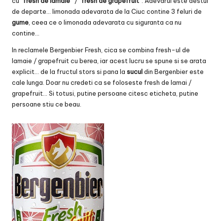
cu “
fresh de lamaie
” / “
fresh de grapefruit
“. Adevarul este destul
de departe… limonada adevarata de la Ciuc contine 3 feluri de
gume
, ceea ce o limonada adevarata cu siguranta ca nu
contine…
In reclamele Bergenbier Fresh, cica se combina fresh-ul de
lamaie / grapefruit cu berea, iar acest lucru se spune si se arata
explicit… de la fructul stors si pana la
sucul
din Bergenbier este
cale lunga. Doar nu credeti ca se foloseste fresh de lamai /
grapefruit… Si totusi, putine persoane citesc eticheta, putine
persoane stiu ce beau.