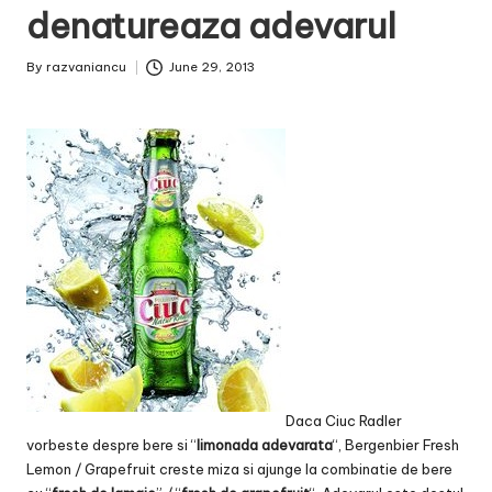
denatureaza adevarul
By
razvaniancu
June 29, 2013
Posted
by
Daca Ciuc Radler
vorbeste despre bere si “
limonada adevarata
“, Bergenbier Fresh
Lemon / Grapefruit creste miza si ajunge la combinatie de bere