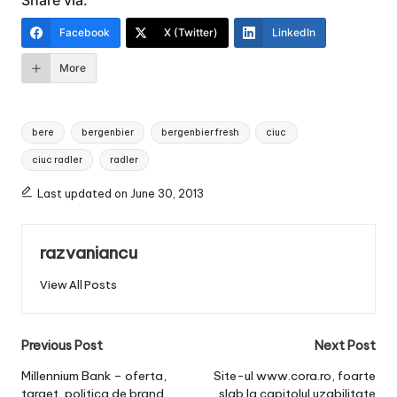
Facebook
X (Twitter)
LinkedIn
More
Tags:
bere
bergenbier
bergenbier fresh
ciuc
ciuc radler
radler
Last updated on June 30, 2013
razvaniancu
View All Posts
Post
Previous Post
Next Post
navigation
Millennium Bank – oferta,
Site-ul www.cora.ro, foarte
target, politica de brand,
slab la capitolul uzabilitate