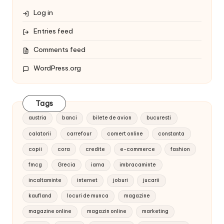
Log in
Entries feed
Comments feed
WordPress.org
Tags
austria
banci
bilete de avion
bucuresti
calatorii
carrefour
comert online
constanta
copii
cora
credite
e-commerce
fashion
fmcg
Grecia
iarna
imbracaminte
incaltaminte
internet
joburi
jucarii
kaufland
locuri de munca
magazine
magazine online
magazin online
marketing