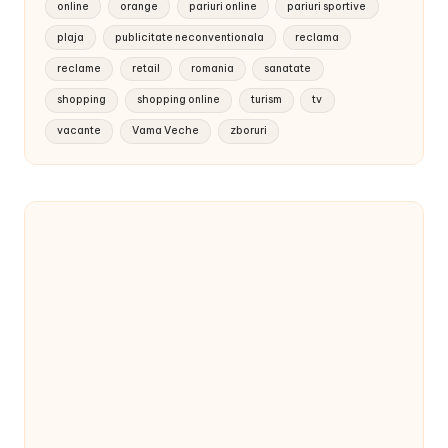
online
orange
pariuri online
pariuri sportive
plaja
publicitate neconventionala
reclama
reclame
retail
romania
sanatate
shopping
shopping online
turism
tv
vacante
Vama Veche
zboruri