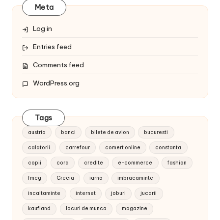
Meta
Log in
Entries feed
Comments feed
WordPress.org
Tags
austria
banci
bilete de avion
bucuresti
calatorii
carrefour
comert online
constanta
copii
cora
credite
e-commerce
fashion
fmcg
Grecia
iarna
imbracaminte
incaltaminte
internet
joburi
jucarii
kaufland
locuri de munca
magazine