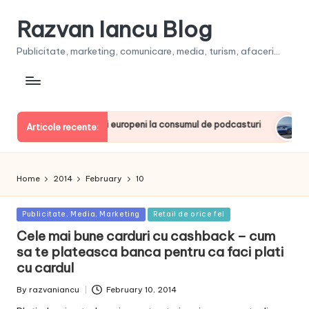
Razvan Iancu Blog
Publicitate, marketing, comunicare, media, turism, afaceri...
ia, printre liderii europeni la consumul de podcasturi
Clie
Articole recente:
June 
Home
2014
February
10
Posted
Publicitate, Media, Marketing
Retail de orice fel
in
Cele mai bune carduri cu cashback – cum
sa te plateasca banca pentru ca faci plati
cu cardul
By
razvaniancu
February 10, 2014
Posted
by