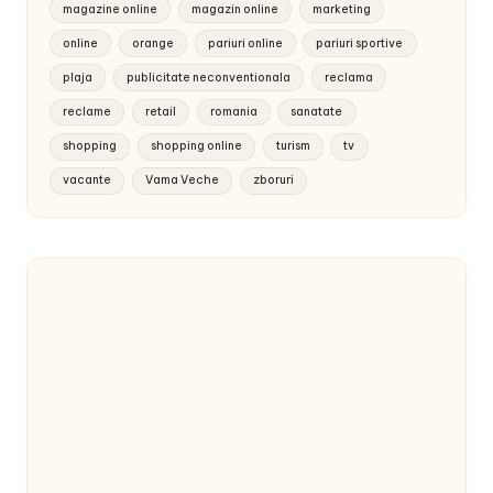
magazine online
magazin online
marketing
online
orange
pariuri online
pariuri sportive
plaja
publicitate neconventionala
reclama
reclame
retail
romania
sanatate
shopping
shopping online
turism
tv
vacante
Vama Veche
zboruri