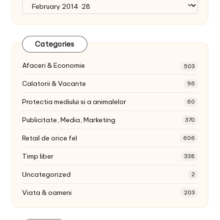
Arhiva
articole:
Categories
Afaceri & Economie
503
Calatorii & Vacante
96
Protectia mediului si a animalelor
60
Publicitate, Media, Marketing
370
Retail de orice fel
606
Timp liber
338
Uncategorized
2
Viata & oameni
203