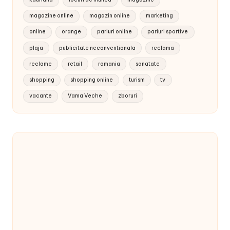
magazine online
magazin online
marketing
online
orange
pariuri online
pariuri sportive
plaja
publicitate neconventionala
reclama
reclame
retail
romania
sanatate
shopping
shopping online
turism
tv
vacante
Vama Veche
zboruri