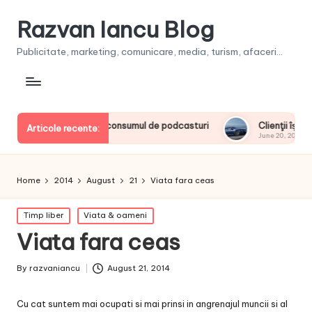
Razvan Iancu Blog
Publicitate, marketing, comunicare, media, turism, afaceri...
ii europeni la consumul de podcasturi
Clienţii își vor putea 
Articole recente:
June 20, 2026
Home
2014
August
21
Viata fara ceas
Posted
Timp liber
Viata & oameni
in
Viata fara ceas
By
razvaniancu
August 21, 2014
Posted
by
Cu cat suntem mai ocupati si mai prinsi in angrenajul muncii si al