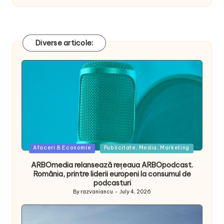
Diverse articole:
Posted
Afaceri & Economie
Publicitate, Media, Marketing
in
ARBOmedia relansează rețeaua ARBOpodcast.
România, printre liderii europeni la consumul de
podcasturi
By
razvaniancu
July 4, 2026
Posted
by