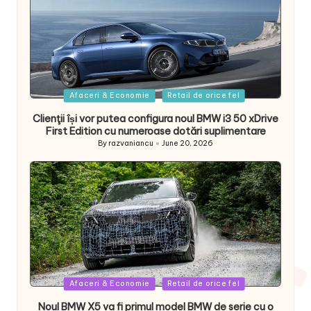
Posted
Afaceri & Economie
Retail de orice fel
in
Clienţii își vor putea configura noul BMW i3 50 xDrive
First Edition cu numeroase dotări suplimentare
By
razvaniancu
June 20, 2026
Posted
by
Posted
Afaceri & Economie
Retail de orice fel
in
Noul BMW X5 va fi primul model BMW de serie cu o