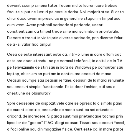
devenit scump si neiertator, facem multe lucruri care trebuie
facute si putine lucruri pe care le dorim. Noi, majoritatea. Si asta
chiar daca avem impresia ca in general ne stapanim timpul asa
cum vrem. Avem probabil perioade si perioade, uneori
constientizam ca timpul trece si ne mai schimbam prioritatile.
Fiecare a trecut in viata prin diverse perioade, prin diverse feluri
de a-si valorifica timpul.
Ceea ce este interesant este ca, intr-o lume in care aflam cat
este ora doar uitandu-ne pe ecranul telefonul, in coltul de la TV
pe televiziunile de stiri sau in bara de Windows pe computer sau
laptop, obisnuim sa purtam in continuare ceasuri de mana.
Ceasuri scumpe sau
ceasuri ieftine
, ceasuri de la marci renumite
sau ceasuri simple, functionale. Este doar fashion, stil sau o
chestiune de obisnuita?
Spre deosebire de dispozitivele care se opresc la o simpla pana
de curent electric, ceasurile de mana sunt cu noi oriunde si
oricand, de incredere. Si parca sunt mai prietenoase tocmai prin
lipsa lor din “gasca” IT&C. Alegi
ceasuri Tissot
sau
ceasuri Fossil
,
o faci online sau din magazine fizice. Cert este ca, in mare parte