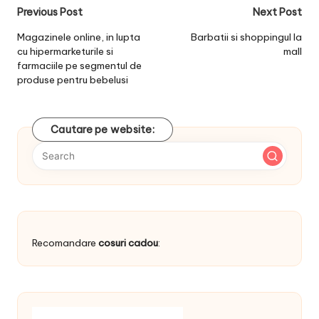
Post
Previous Post
Next Post
navigation
Magazinele online, in lupta
Barbatii si shoppingul la
cu hipermarketurile si
mall
farmaciile pe segmentul de
produse pentru bebelusi
Cautare pe website:
Recomandare
cosuri cadou
: