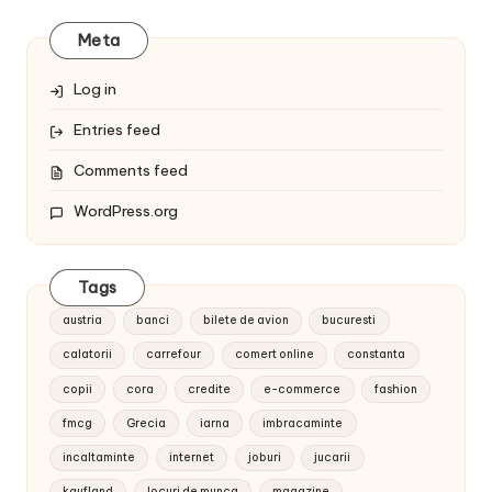
Meta
Log in
Entries feed
Comments feed
WordPress.org
Tags
austria
banci
bilete de avion
bucuresti
calatorii
carrefour
comert online
constanta
copii
cora
credite
e-commerce
fashion
fmcg
Grecia
iarna
imbracaminte
incaltaminte
internet
joburi
jucarii
kaufland
locuri de munca
magazine