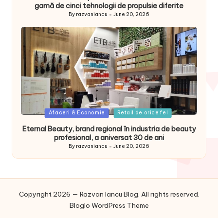
gamă de cinci tehnologii de propulsie diferite
By
razvaniancu
June 20, 2026
Posted
by
Posted
Afaceri & Economie
Retail de orice fel
in
Eternal Beauty, brand regional în industria de beauty
profesional, a aniversat 30 de ani
By
razvaniancu
June 20, 2026
Posted
by
Copyright 2026 — Razvan Iancu Blog. All rights reserved.
Bloglo WordPress Theme