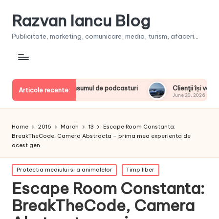
Razvan Iancu Blog
Publicitate, marketing, comunicare, media, turism, afaceri...
ni la consumul de podcasturi
Clienţii își vor putea configura 
Articole recente:
June 20, 2026
Home
2016
March
13
Escape Room Constanta:
BreakTheCode, Camera Abstracta – prima mea experienta de
acest gen
Posted
Protectia mediului si a animalelor
Timp liber
in
Escape Room Constanta:
BreakTheCode, Camera