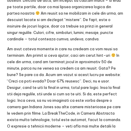
obsesiv. Dincolo de asta, am inceput sa cautam indicii – si erau
pe toate partile, doar ca mai lipsea organizarea logica din
partea noastra
Am reusit sa ne mobilizam in cele din urma, am
descuiat lacate si am dezlegat “mistere”. De fapt, este o
insiruire de jocuri logice, doar ca trebuie sa prinzi in general
singur regulile. Culori, cifre, simboluri, lumini, mesaje, puncte
cardinale – totul conteaza cumva, undeva, candva.
Am avut cateva momente in care nu credeam ca vom reusi sa
terminam. Am primit si ceva ajutor, caci am cerut hint-uri
In
cele din urma, cand am terminat jocul in aproximativ 50 de
minute, parca nu ne venea sa credem ca am reusit. Gata? Pe
bune? Se pare ca da. Acum am vazut si acest lucru pe website:
“Crezi ca poti evada? Doar 67% reusesc”. Deci, nu e usor.
Desigur, cand te uiti la final in urma, totul pare logic. Insa la final
stii deja regulile, stii unde si cum sa te uiti. Si da, este perfect
logic. Inca ceva, sa nu va imaginati ca este vorba despre o
camera gen Indiana Jones sau alte camere misterioase pe care
le vedem prin filme. La BreakTheCode, in Camera Abstracta
exista multa tehnologie, totul este automat, facut la comanda.
O expresie a tehnicii moderne – veti afla mai multe detalii la