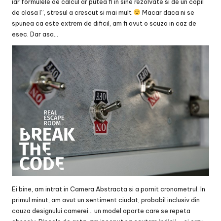
iar formulele de calcul ar putea fi in sine rezolvate si de un copil
de clasa I”, stresul a crescut si mai mult
Macar daca ni se
spunea ca este extrem de dificil, am fi avut o scuza in caz de
esec. Dar asa…
Ei bine, am intrat in Camera Abstracta si a pornit cronometrul. In
primul minut, am avut un sentiment ciudat, probabil inclusiv din
cauza designului camerei… un model aparte care se repeta