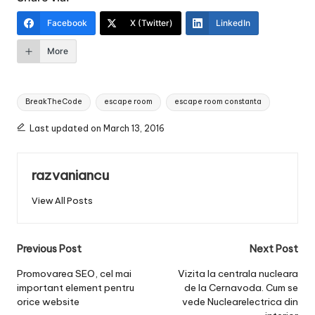
Facebook
X (Twitter)
LinkedIn
More
Tags:
BreakTheCode
escape room
escape room constanta
Last updated on March 13, 2016
razvaniancu
View All Posts
Post
Previous Post
Next Post
navigation
Promovarea SEO, cel mai
Vizita la centrala nucleara
important element pentru
de la Cernavoda. Cum se
orice website
vede Nuclearelectrica din