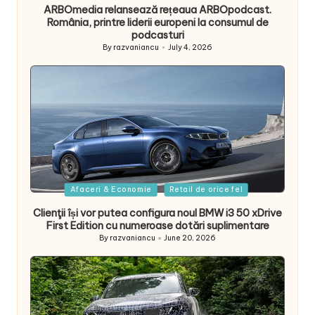
ARBOmedia relansează rețeaua ARBOpodcast.
România, printre liderii europeni la consumul de
podcasturi
By
razvaniancu
July 4, 2026
Posted
by
Posted
Afaceri & Economie
Retail de orice fel
in
Clienţii își vor putea configura noul BMW i3 50 xDrive
First Edition cu numeroase dotări suplimentare
By
razvaniancu
June 20, 2026
Posted
by