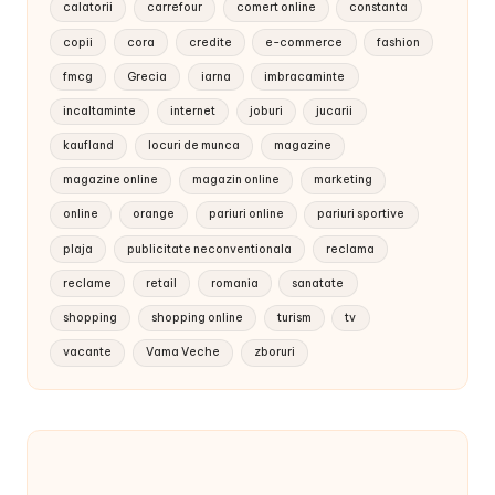
calatorii
carrefour
comert online
constanta
copii
cora
credite
e-commerce
fashion
fmcg
Grecia
iarna
imbracaminte
incaltaminte
internet
joburi
jucarii
kaufland
locuri de munca
magazine
magazine online
magazin online
marketing
online
orange
pariuri online
pariuri sportive
plaja
publicitate neconventionala
reclama
reclame
retail
romania
sanatate
shopping
shopping online
turism
tv
vacante
Vama Veche
zboruri