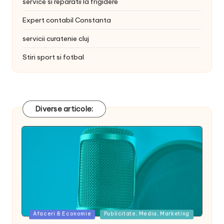
service si reparatii la frigidere
Expert contabil Constanta
servicii curatenie cluj
Stiri sport si fotbal
Diverse articole:
Posted
Afaceri & Economie
Publicitate, Media, Marketing
in