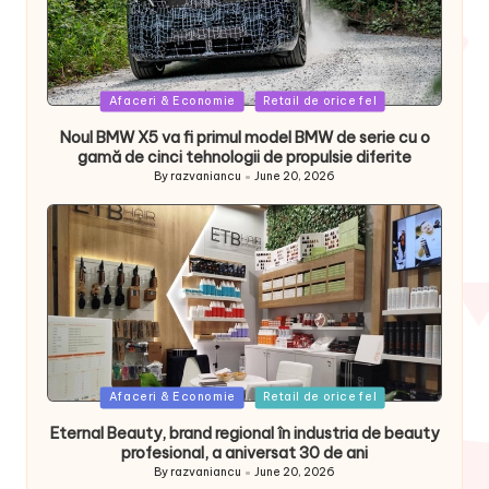
Posted
Afaceri & Economie
Retail de orice fel
in
Noul BMW X5 va fi primul model BMW de serie cu o
gamă de cinci tehnologii de propulsie diferite
By
razvaniancu
June 20, 2026
Posted
by
Posted
Afaceri & Economie
Retail de orice fel
in
Eternal Beauty, brand regional în industria de beauty
profesional, a aniversat 30 de ani
By
razvaniancu
June 20, 2026
Posted