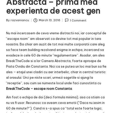
Abstracta – prima mea
experienta de acest gen
By
razvaniancu
March 13, 2016
1 Comment
Posted
by
Nu mai incercasem de ceva vreme distractii noi, iar conceptul de
“escape room” am observat ca devine tot mai popular in tara
noastra. Ba chiar am auzit de tot mai multe corporatii care aleg
sa faca team building rezolvand enigme in echipa, incercand sa
evadeze in cele 60 de minute “regulamentare”. Asadar, am ales
BreakTheCode si a lor Camera Abstracta, foarte aproape de
Piata Ovidiu din Constanta. Nici ca se putea un loc mai bun sa fie
ales – etajul unei cladiri cu aer interbelic, chiar in centrul turistic
al orasului. Urci pe niste scari, urmezi sagetile si ajungi la
“receptie”, sau cum se numeste locul unde faci cunostinta cu
BreakTheCode – escape room Constanta
.
Am fost o echipa de doi (deci formula minima), asa ca stiam ca
nu va fi usor. Recunosc ca aveam ceva emotii (“Daca nu iesim in
60 de minute?”). Cand ni s-a spus ca “totul este foarte logic,