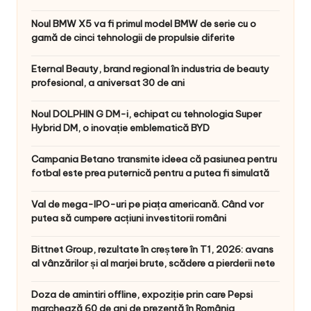
Noul BMW X5 va fi primul model BMW de serie cu o
gamă de cinci tehnologii de propulsie diferite
Eternal Beauty, brand regional în industria de beauty
profesional, a aniversat 30 de ani
Noul DOLPHIN G DM-i, echipat cu tehnologia Super
Hybrid DM, o inovație emblematică BYD
Campania Betano transmite ideea că pasiunea pentru
fotbal este prea puternică pentru a putea fi simulată
Val de mega-IPO-uri pe piața americană. Când vor
putea să cumpere acțiuni investitorii români
Bittnet Group, rezultate în creștere în T1, 2026: avans
al vânzărilor și al marjei brute, scădere a pierderii nete
Doza de amintiri offline, expoziție prin care Pepsi
marchează 60 de ani de prezență în România