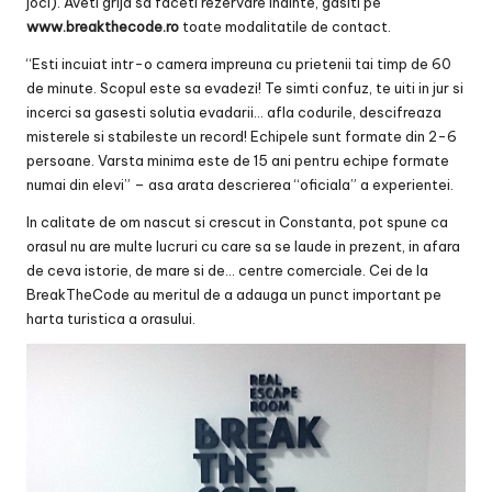
joci). Aveti grija sa faceti rezervare inainte, gasiti pe
www.breakthecode.ro
toate modalitatile de contact.
“Esti incuiat intr-o camera impreuna cu prietenii tai timp de 60
de minute. Scopul este sa evadezi! Te simti confuz, te uiti in jur si
incerci sa gasesti solutia evadarii… afla codurile, descifreaza
misterele si stabileste un record! Echipele sunt formate din 2-6
persoane. Varsta minima este de 15 ani pentru echipe formate
numai din elevi” – asa arata descrierea “oficiala” a experientei.
In calitate de om nascut si crescut in Constanta, pot spune ca
orasul nu are multe lucruri cu care sa se laude in prezent, in afara
de ceva istorie, de mare si de… centre comerciale. Cei de la
BreakTheCode au meritul de a adauga un punct important pe
harta turistica a orasului.