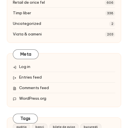
Retail de orice fel
606
Timp liber
338
Uncategorized
2
Viata & oameni
203
Meta
Log in
Entries feed
Comments feed
WordPress.org
Tags
austria
banci
bilete de avion
bucuresti