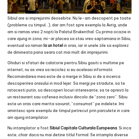
Sibiul are si imprejurimi deosebite. Nu le-am descoperit pe toate
(probleme cu timpul…), dar am fost spre exemplu la Avrig, unde
am si ramas vreo 2 nopti la Palatul Brukenthal. Cu prima ocazie in
care ajung in zona, mi-ar placea sa stau vreo saptamana in Sibiu,
eventual sa raman
la un hotel
in oras, iar in unele zile sa explorez
de dimineata pana seara cat mai mult din imprejurimi.
Ghiduri si sfaturi de calatorie pentru Sibiu gasiti o multime pe
internet, nu as vrea sa reciclez si eu aceleasi informatii.
Recomandarea mea este de a merge in Sibiu si de a incerca
descoperirea orasului in mod lejer. Sa mergi pe stradute, sa te
ratacesti putin, sa descoperi locuri interesante, sa te opresti la
un restaurant sau cafenea inclusiv dincolo de “zona zero”. Sibiu
este un oras care merita savurat, “consumat” pe indelete. Imi
amintesc spre exemplu de timpul petrecut prin parculete in care
am ajung intamplator.
Nu intamplator a fost
Sibiul Capitala Culturala Europeana
. Si inca
este, chiar daca nu mai detine titlul formal. Se intampla diverse