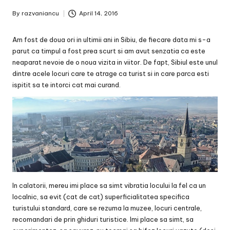
By
razvaniancu
April 14, 2016
Posted
by
Am fost de doua ori in ultimii ani in Sibiu, de fiecare data mi s-a
parut ca timpul a fost prea scurt si am avut senzatia ca este
neaparat nevoie de o noua vizita in viitor. De fapt, Sibiul este unul
dintre acele locuri care te atrage ca turist si in care parca esti
ispitit sa te intorci cat mai curand.
In calatorii, mereu imi place sa simt vibratia locului la fel ca un
localnic, sa evit (cat de cat) superficialitatea specifica
turistului standard, care se rezuma la muzee, locuri centrale,
recomandari de prin ghiduri turistice. Imi place sa simt, sa