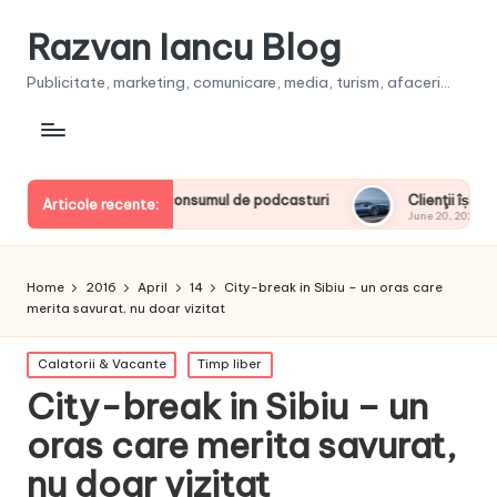
Razvan Iancu Blog
Publicitate, marketing, comunicare, media, turism, afaceri...
europeni la consumul de podcasturi
Clienţii își vor putea con
Articole recente:
June 20, 2026
Home
2016
April
14
City-break in Sibiu – un oras care
merita savurat, nu doar vizitat
Posted
Calatorii & Vacante
Timp liber
in
City-break in Sibiu – un
oras care merita savurat,
nu doar vizitat