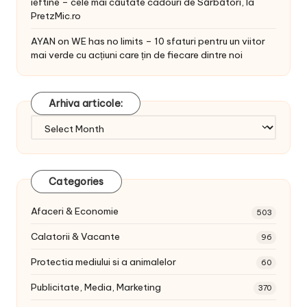
ieftine – cele mai căutate cadouri de Sărbători, la
PretzMic.ro
AYAN
on
WE has no limits – 10 sfaturi pentru un viitor
mai verde cu acțiuni care țin de fiecare dintre noi
Arhiva articole:
Arhiva
articole:
Categories
Afaceri & Economie
503
Calatorii & Vacante
96
Protectia mediului si a animalelor
60
Publicitate, Media, Marketing
370