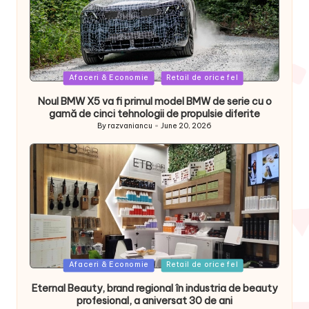
Posted
Afaceri & Economie
Retail de orice fel
in
Noul BMW X5 va fi primul model BMW de serie cu o
gamă de cinci tehnologii de propulsie diferite
By
razvaniancu
June 20, 2026
Posted
by
Posted
Afaceri & Economie
Retail de orice fel
in
Eternal Beauty, brand regional în industria de beauty
profesional, a aniversat 30 de ani