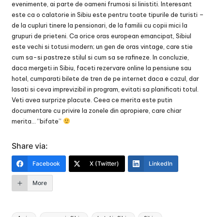
evenimente, ai parte de oameni frumosi si linistiti. Interesant
este ca o calatorie in Sibiu este pentru toate tipurile de turisti –
de la cupluri tinere la pensionari, de la familii cu copii mici la
grupuri de prieteni. Ca orice oras european emancipat, Sibiul
este vechi si totusi modern; un gen de oras vintage, care stie
cum sa-si pastreze stilul si cum sa se rafineze. In concluzie,
daca mergeti in Sibiu, faceti rezervare online la pensiune sau
hotel, cumparati bilete de tren de pe internet daca e cazul, dar
lasati si ceva imprevizibil in program, evitati sa planificati totul.
Veti avea surprize placute. Ceea ce merita este putin
documentare cu privire la zonele din apropiere, care chiar
merita… “bifate”
Share via:
Facebook
X (Twitter)
LinkedIn
More
Tags: