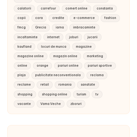
calatorii
carrefour
comert online
constanta
copii
cora
credite
e-commerce
fashion
fmcg
Grecia
iarna
imbracaminte
incaltaminte
internet
joburi
jucarii
kaufland
locuri de munca
magazine
magazine online
magazin online
marketing
online
orange
pariuri online
pariuri sportive
plaja
publicitate neconventionala
reclama
reclame
retail
romania
sanatate
shopping
shopping online
turism
tv
vacante
Vama Veche
zboruri