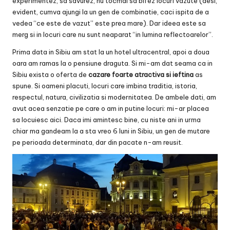
experimentez, sa savurez, nu tocmai sa bifez locuri vazute (desi,
evident, cumva ajungi la un gen de combinatie, caci ispita de a
vedea “ce este de vazut” este prea mare). Dar ideea este sa
merg si in locuri care nu sunt neaparat “in lumina reflectoarelor”.
Prima data in Sibiu am stat la un hotel ultracentral, apoi a doua
oara am ramas la o pensiune draguta. Si mi-am dat seama ca in
Sibiu exista o oferta de
cazare foarte atractiva si ieftina
as
spune. Si oameni placuti, locuri care imbina traditia, istoria,
respectul, natura, civilizatia si modernitatea. De ambele dati, am
avut acea senzatie pe care o am in putine locuri: mi-ar placea
sa locuiesc aici. Daca imi amintesc bine, cu niste ani in urma
chiar ma gandeam la a sta vreo 6 luni in Sibiu, un gen de mutare
pe perioada determinata, dar din pacate n-am reusit.