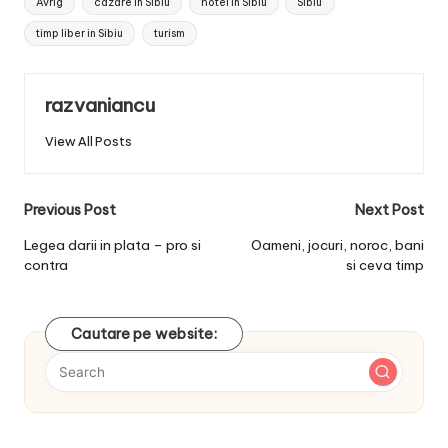
Avrig
cazare in Sibiu
hotel in Sibiu
Sibiu
timp liber in Sibiu
turism
razvaniancu
View All Posts
Post
Previous Post
Next Post
navigation
Legea darii in plata – pro si
Oameni, jocuri, noroc, bani
contra
si ceva timp
Cautare pe website: