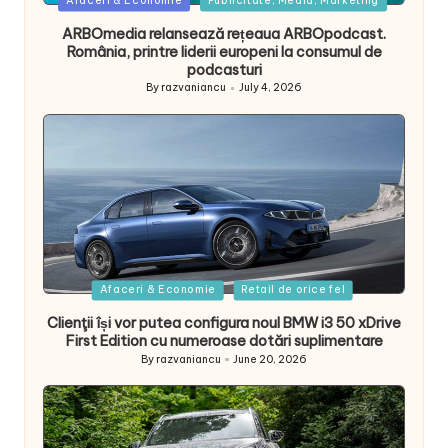
Afaceri & Economie
Publicitate, Media, Marketing
in
ARBOmedia relansează rețeaua ARBOpodcast.
România, printre liderii europeni la consumul de
podcasturi
By
razvaniancu
July 4, 2026
Posted
by
Posted
Afaceri & Economie
Retail de orice fel
in
Clienţii își vor putea configura noul BMW i3 50 xDrive
First Edition cu numeroase dotări suplimentare
By
razvaniancu
June 20, 2026
Posted
by