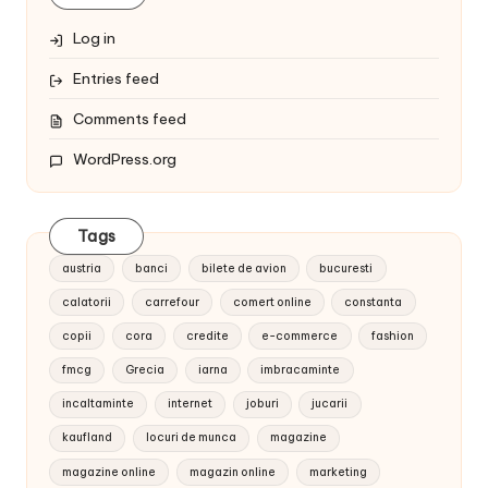
Log in
Entries feed
Comments feed
WordPress.org
Tags
austria
banci
bilete de avion
bucuresti
calatorii
carrefour
comert online
constanta
copii
cora
credite
e-commerce
fashion
fmcg
Grecia
iarna
imbracaminte
incaltaminte
internet
joburi
jucarii
kaufland
locuri de munca
magazine
magazine online
magazin online
marketing