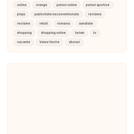
online
orange
pariuri online
pariuri sportive
plaja
publicitate neconventionala
reclama
reclame
retail
romania
sanatate
shopping
shopping online
turism
tv
vacante
Vama Veche
zboruri