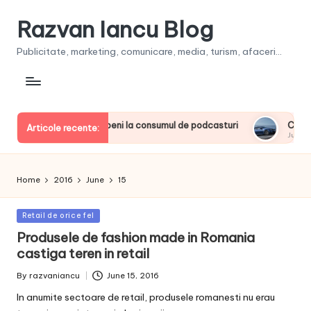
Razvan Iancu Blog
Publicitate, marketing, comunicare, media, turism, afaceri...
rintre liderii europeni la consumul de podcasturi
Clienţii î
Articole recente:
June 20, 202
Home
2016
June
15
Posted
Retail de orice fel
in
Produsele de fashion made in Romania
castiga teren in retail
By
razvaniancu
June 15, 2016
Posted
by
In anumite sectoare de retail, produsele romanesti nu erau