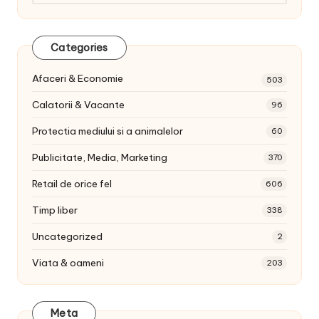
articole:
Categories
Afaceri & Economie
503
Calatorii & Vacante
96
Protectia mediului si a animalelor
60
Publicitate, Media, Marketing
370
Retail de orice fel
606
Timp liber
338
Uncategorized
2
Viata & oameni
203
Meta