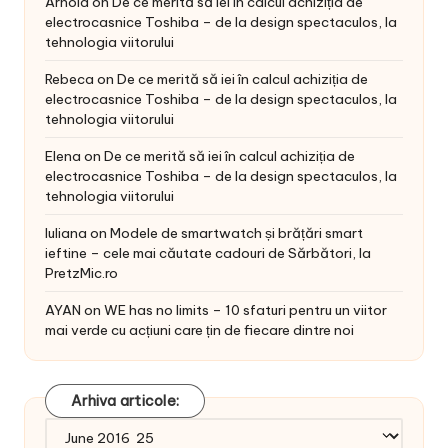
Arnold
on
De ce merită să iei în calcul achiziția de
electrocasnice Toshiba – de la design spectaculos, la
tehnologia viitorului
Rebeca
on
De ce merită să iei în calcul achiziția de
electrocasnice Toshiba – de la design spectaculos, la
tehnologia viitorului
Elena
on
De ce merită să iei în calcul achiziția de
electrocasnice Toshiba – de la design spectaculos, la
tehnologia viitorului
Iuliana
on
Modele de smartwatch și brățări smart
ieftine – cele mai căutate cadouri de Sărbători, la
PretzMic.ro
AYAN
on
WE has no limits – 10 sfaturi pentru un viitor
mai verde cu acțiuni care țin de fiecare dintre noi
Arhiva articole:
Arhiva